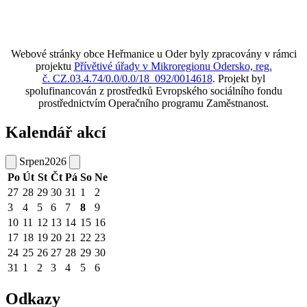
Webové stránky obce Heřmanice u Oder byly zpracovány v rámci
projektu
Přívětivé úřady v Mikroregionu Odersko, reg.
č. CZ.03.4.74/0.0/0.0/18_092/0014618
. Projekt byl
spolufinancován z prostředků Evropského sociálního fondu
prostřednictvím Operačního programu Zaměstnanost.
Kalendář akcí
Srpen
2026
Po
Út
St
Čt
Pá
So
Ne
27
28
29
30
31
1
2
3
4
5
6
7
8
9
10
11
12
13
14
15
16
17
18
19
20
21
22
23
24
25
26
27
28
29
30
31
1
2
3
4
5
6
Odkazy