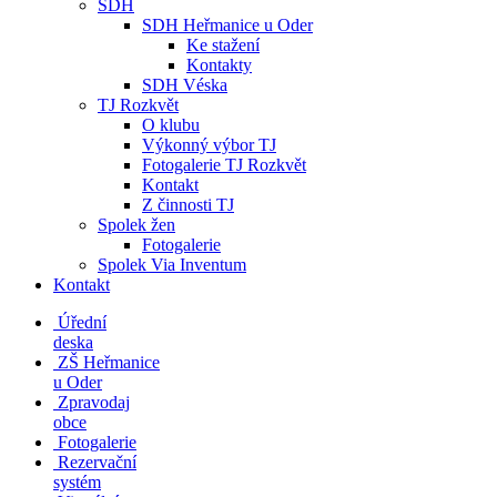
SDH
SDH Heřmanice u Oder
Ke stažení
Kontakty
SDH Véska
TJ Rozkvět
O klubu
Výkonný výbor TJ
Fotogalerie TJ Rozkvět
Kontakt
Z činnosti TJ
Spolek žen
Fotogalerie
Spolek Via Inventum
Kontakt
Úřední
deska
ZŠ Heřmanice
u Oder
Zpravodaj
obce
Fotogalerie
Rezervační
systém