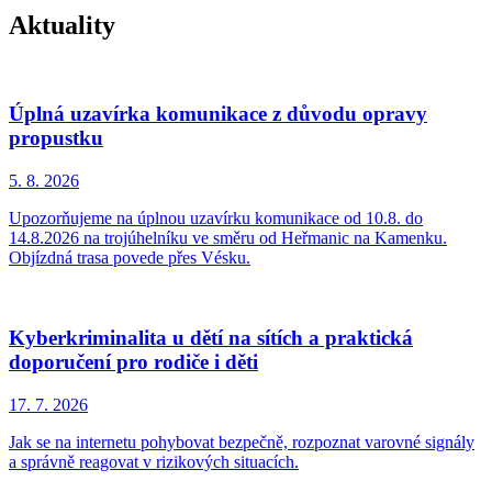
Aktuality
Úplná uzavírka komunikace z důvodu opravy
propustku
5. 8.
2026
Upozorňujeme na úplnou uzavírku komunikace od 10.8. do
14.8.2026 na trojúhelníku ve směru od Heřmanic na Kamenku.
Objízdná trasa povede přes Vésku.
Kyberkriminalita u dětí na sítích a praktická
doporučení pro rodiče i děti
17. 7.
2026
Jak se na internetu pohybovat bezpečně, rozpoznat varovné signály
a správně reagovat v rizikových situacích.