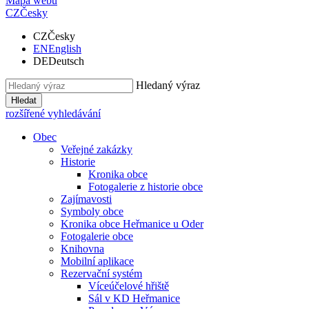
Mapa webu
CZ
Česky
CZ
Česky
EN
English
DE
Deutsch
Hledaný výraz
Hledat
rozšířené vyhledávání
Obec
Veřejné zakázky
Historie
Kronika obce
Fotogalerie z historie obce
Zajímavosti
Symboly obce
Kronika obce Heřmanice u Oder
Fotogalerie obce
Knihovna
Mobilní aplikace
Rezervační systém
Víceúčelové hřiště
Sál v KD Heřmanice