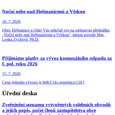
Noční nebe nad Heřmanicemi a Véskou
16. 7.
2026
Obec Heřmanice u Oder Vás srdečně zve na zajímavou přednášku
„Noční nebe nad Heřmanicemi a Véskou“, kterou povede Mgr.
Lenka Zychová, Ph.D.
Příjímáme platby za vývoz komunálního odpadu za
I. pol. roku 2026
15. 7.
2026
Cena jednoho vývozu je 84Kč/1ks popelnice/120 l
Úřední deska
Zveřejnění seznamu vytvořených volebních obvodů
a jejich popis, počet členů zastupitelstva obce