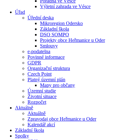
Poradna ve Vésce
Výletní zahrada ve Vésce
Úřad
Úřední deska
Mikroregion Odersko
Základní škola
DSO SOMPO
Projekty obce Heřmanice u Oder
Smlouvy
e-podatelna
Povinné informace
GDPR
Organizační struktura
Czech Point
Platný územní plán
Mapy pro občany
Územní studie
Životní situace
Rozpočet
Aktuálně
Aktuálně
Zpravodaj obce Heřmanice u Oder
Kalendář akcí
Základní škola
Spolky