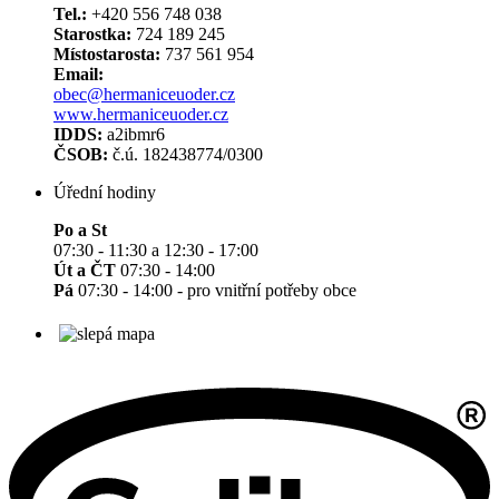
Tel.:
+420 556 748 038
Starostka:
724 189 245
Místostarosta:
737 561 954
Email:
obec@hermaniceuoder.cz
www.hermaniceuoder.cz
IDDS:
a2ibmr6
ČSOB:
č.ú. 182438774/0300
Úřední hodiny
Po a St
07:30 - 11:30 a 12:30 - 17:00
Út a ČT
07:30 - 14:00
Pá
07:30 - 14:00 - pro vnitřní potřeby obce