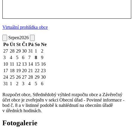
Virtuální prohlídka obce
Srpen
2026
Po
Út
St
Čt
Pá
So
Ne
27
28
29
30
31
1
2
3
4
5
6
7
8
9
10
11
12
13
14
15
16
17
18
19
20
21
22
23
24
25
26
27
28
29
30
31
1
2
3
4
5
6
Rozpočet obce, Střednědobý výhled rozpočtu obce a Závěrečný
účet obce je zveřejněn v sekci Obecní úřad - Povinné informace -
bod č. 8 a v listinné podobě k nahlédnutí na obecním úřadě
v úředních hodinách.
Fotogalerie