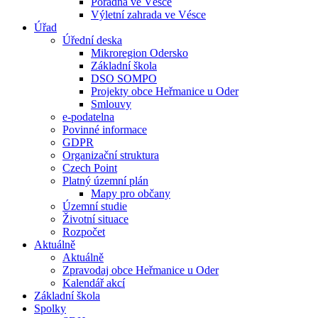
Poradna ve Vésce
Výletní zahrada ve Vésce
Úřad
Úřední deska
Mikroregion Odersko
Základní škola
DSO SOMPO
Projekty obce Heřmanice u Oder
Smlouvy
e-podatelna
Povinné informace
GDPR
Organizační struktura
Czech Point
Platný územní plán
Mapy pro občany
Územní studie
Životní situace
Rozpočet
Aktuálně
Aktuálně
Zpravodaj obce Heřmanice u Oder
Kalendář akcí
Základní škola
Spolky