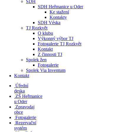
SDH
SDH Heřmanice u Oder
Ke stažení
Kontakty
SDH Véska
TJ Rozkvět
O klubu
Výkonný výbor TJ
Fotogalerie TJ Rozkvět
Kontakt
Z činnosti TJ
Spolek žen
Fotogalerie
Spolek Via Inventum
Kontakt
Úřední
deska
ZŠ Heřmanice
u Oder
Zpravodaj
obce
Fotogalerie
Rezervační
systém