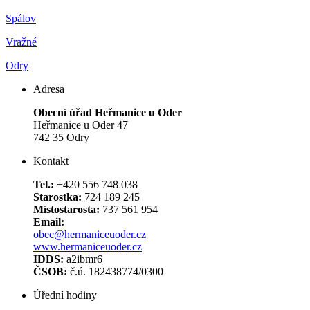
Spálov
Vražné
Odry
Adresa
Obecní úřad Heřmanice u Oder
Heřmanice u Oder 47
742 35 Odry
Kontakt
Tel.:
+420 556 748 038
Starostka:
724 189 245
Místostarosta:
737 561 954
Email:
obec@hermaniceuoder.cz
www.hermaniceuoder.cz
IDDS:
a2ibmr6
ČSOB:
č.ú. 182438774/0300
Úřední hodiny