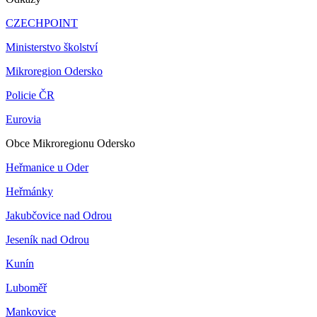
CZECHPOINT
Ministerstvo školství
Mikroregion Odersko
Policie ČR
Eurovia
Obce Mikroregionu Odersko
Heřmanice u Oder
Heřmánky
Jakubčovice nad Odrou
Jeseník nad Odrou
Kunín
Luboměř
Mankovice