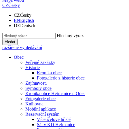
Mapa webu
CZ
Česky
CZ
Česky
EN
English
DE
Deutsch
Hledaný výraz
Hledat
rozšířené vyhledávání
Obec
Veřejné zakázky
Historie
Kronika obce
Fotogalerie z historie obce
Zajímavosti
Symboly obce
Kronika obce Heřmanice u Oder
Fotogalerie obce
Knihovna
Mobilní aplikace
Rezervační systém
Víceúčelové hřiště
Sál v KD Heřmanice