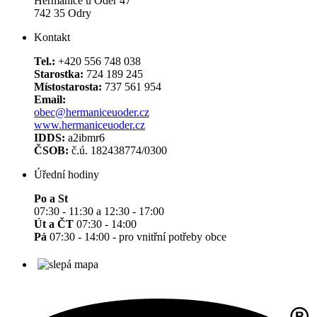
Heřmanice u Oder 47
742 35 Odry
Kontakt
Tel.:
+420 556 748 038
Starostka:
724 189 245
Místostarosta:
737 561 954
Email:
obec@hermaniceuoder.cz
www.hermaniceuoder.cz
IDDS:
a2ibmr6
ČSOB:
č.ú. 182438774/0300
Úřední hodiny
Po a St
07:30 - 11:30 a 12:30 - 17:00
Út a ČT
07:30 - 14:00
Pá
07:30 - 14:00 - pro vnitřní potřeby obce