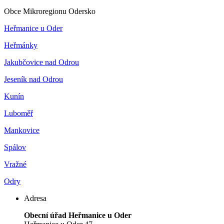
Obce Mikroregionu Odersko
Heřmanice u Oder
Heřmánky
Jakubčovice nad Odrou
Jeseník nad Odrou
Kunín
Luboměř
Mankovice
Spálov
Vražné
Odry
Adresa
Obecní úřad Heřmanice u Oder