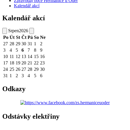
Zpravodaj obce Heřmanice u Oder
Kalendář akcí
Kalendář akcí
Srpen
2026
Po
Út
St
Čt
Pá
So
Ne
27
28
29
30
31
1
2
3
4
5
6
7
8
9
10
11
12
13
14
15
16
17
18
19
20
21
22
23
24
25
26
27
28
29
30
31
1
2
3
4
5
6
Odkazy
Odstávky elektřiny