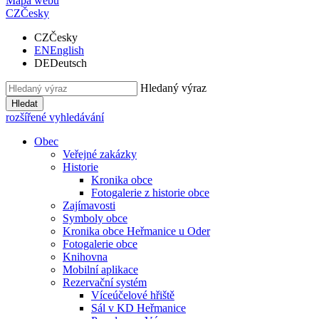
Mapa webu
CZ
Česky
CZ
Česky
EN
English
DE
Deutsch
Hledaný výraz
Hledat
rozšířené vyhledávání
Obec
Veřejné zakázky
Historie
Kronika obce
Fotogalerie z historie obce
Zajímavosti
Symboly obce
Kronika obce Heřmanice u Oder
Fotogalerie obce
Knihovna
Mobilní aplikace
Rezervační systém
Víceúčelové hřiště
Sál v KD Heřmanice