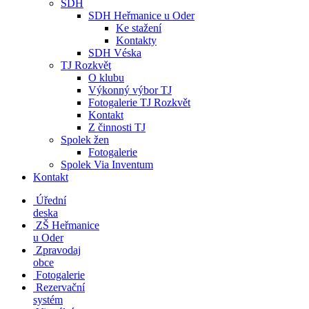
SDH
SDH Heřmanice u Oder
Ke stažení
Kontakty
SDH Véska
TJ Rozkvět
O klubu
Výkonný výbor TJ
Fotogalerie TJ Rozkvět
Kontakt
Z činnosti TJ
Spolek žen
Fotogalerie
Spolek Via Inventum
Kontakt
Úřední
deska
ZŠ Heřmanice
u Oder
Zpravodaj
obce
Fotogalerie
Rezervační
systém