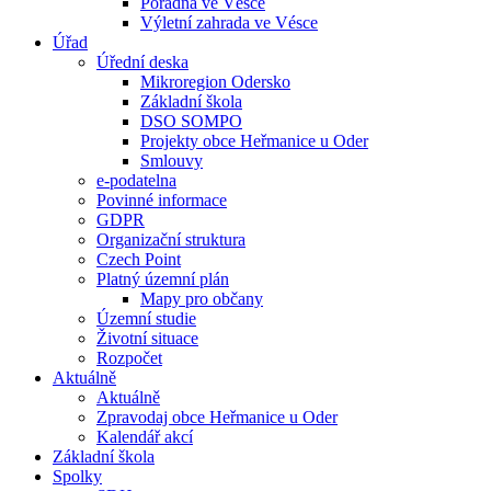
Poradna ve Vésce
Výletní zahrada ve Vésce
Úřad
Úřední deska
Mikroregion Odersko
Základní škola
DSO SOMPO
Projekty obce Heřmanice u Oder
Smlouvy
e-podatelna
Povinné informace
GDPR
Organizační struktura
Czech Point
Platný územní plán
Mapy pro občany
Územní studie
Životní situace
Rozpočet
Aktuálně
Aktuálně
Zpravodaj obce Heřmanice u Oder
Kalendář akcí
Základní škola
Spolky