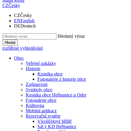
Mapa webu
CZ
Česky
CZ
Česky
EN
English
DE
Deutsch
Hledaný výraz
Hledat
rozšířené vyhledávání
Obec
Veřejné zakázky
Historie
Kronika obce
Fotogalerie z historie obce
Zajímavosti
Symboly obce
Kronika obce Heřmanice u Oder
Fotogalerie obce
Knihovna
Mobilní aplikace
Rezervační systém
Víceúčelové hřiště
Sál v KD Heřmanice