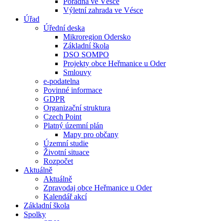
Poradna ve Vésce
Výletní zahrada ve Vésce
Úřad
Úřední deska
Mikroregion Odersko
Základní škola
DSO SOMPO
Projekty obce Heřmanice u Oder
Smlouvy
e-podatelna
Povinné informace
GDPR
Organizační struktura
Czech Point
Platný územní plán
Mapy pro občany
Územní studie
Životní situace
Rozpočet
Aktuálně
Aktuálně
Zpravodaj obce Heřmanice u Oder
Kalendář akcí
Základní škola
Spolky