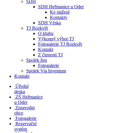
SDH
SDH Heřmanice u Oder
Ke stažení
Kontakty
SDH Véska
TJ Rozkvět
O klubu
Výkonný výbor TJ
Fotogalerie TJ Rozkvět
Kontakt
Z činnosti TJ
Spolek žen
Fotogalerie
Spolek Via Inventum
Kontakt
Úřední
deska
ZŠ Heřmanice
u Oder
Zpravodaj
obce
Fotogalerie
Rezervační
systém