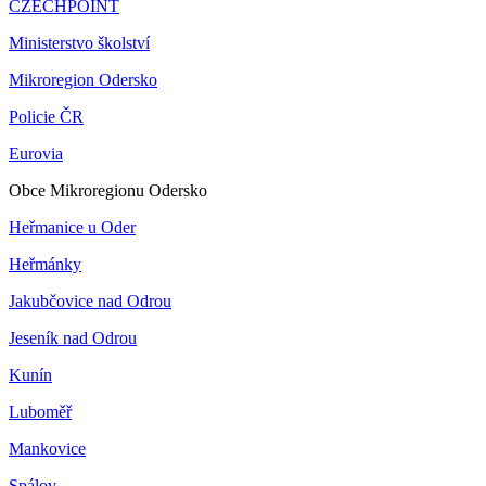
CZECHPOINT
Ministerstvo školství
Mikroregion Odersko
Policie ČR
Eurovia
Obce Mikroregionu Odersko
Heřmanice u Oder
Heřmánky
Jakubčovice nad Odrou
Jeseník nad Odrou
Kunín
Luboměř
Mankovice
Spálov