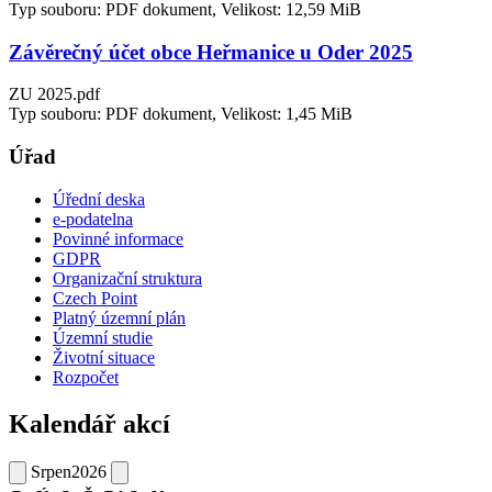
Typ souboru: PDF dokument, Velikost: 12,59 MiB
Závěrečný účet obce Heřmanice u Oder 2025
ZU 2025.pdf
Typ souboru: PDF dokument, Velikost: 1,45 MiB
Úřad
Úřední deska
e-podatelna
Povinné informace
GDPR
Organizační struktura
Czech Point
Platný územní plán
Územní studie
Životní situace
Rozpočet
Kalendář akcí
Srpen
2026