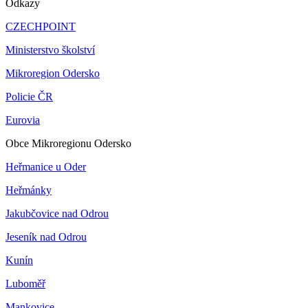
Odkazy
CZECHPOINT
Ministerstvo školství
Mikroregion Odersko
Policie ČR
Eurovia
Obce Mikroregionu Odersko
Heřmanice u Oder
Heřmánky
Jakubčovice nad Odrou
Jeseník nad Odrou
Kunín
Luboměř
Mankovice