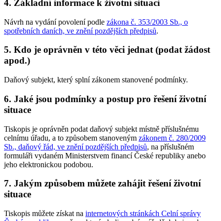
4. Základní informace k životní situaci
Návrh na vydání povolení podle
zákona č. 353/2003 Sb., o
spotřebních daních, ve znění pozdějších předpisů
.
5. Kdo je oprávněn v této věci jednat (podat žádost
apod.)
Daňový subjekt, který splní zákonem stanovené podmínky.
6. Jaké jsou podmínky a postup pro řešení životní
situace
Tiskopis je oprávněn podat daňový subjekt místně příslušnému
celnímu úřadu, a to způsobem stanoveným
zákonem č. 280/2009
Sb., daňový řád, ve znění pozdějších předpisů
, na příslušném
formuláři vydaném Ministerstvem financí České republiky anebo
jeho elektronickou podobou.
7. Jakým způsobem můžete zahájit řešení životní
situace
Tiskopis můžete získat na
internetových stránkách Celní správy