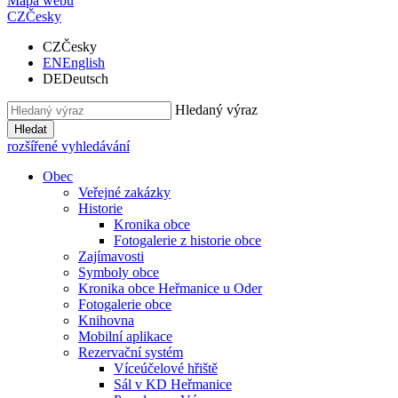
Mapa webu
CZ
Česky
CZ
Česky
EN
English
DE
Deutsch
Hledaný výraz
Hledat
rozšířené vyhledávání
Obec
Veřejné zakázky
Historie
Kronika obce
Fotogalerie z historie obce
Zajímavosti
Symboly obce
Kronika obce Heřmanice u Oder
Fotogalerie obce
Knihovna
Mobilní aplikace
Rezervační systém
Víceúčelové hřiště
Sál v KD Heřmanice