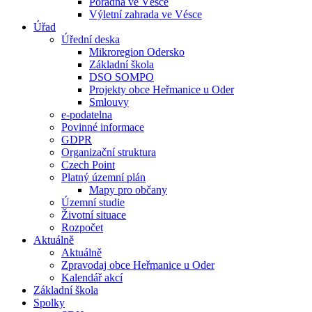
Poradna ve Vésce
Výletní zahrada ve Vésce
Úřad
Úřední deska
Mikroregion Odersko
Základní škola
DSO SOMPO
Projekty obce Heřmanice u Oder
Smlouvy
e-podatelna
Povinné informace
GDPR
Organizační struktura
Czech Point
Platný územní plán
Mapy pro občany
Územní studie
Životní situace
Rozpočet
Aktuálně
Aktuálně
Zpravodaj obce Heřmanice u Oder
Kalendář akcí
Základní škola
Spolky