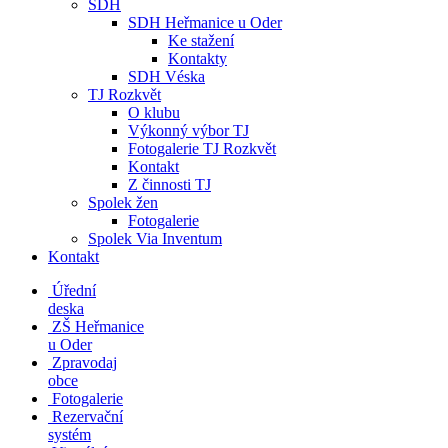
SDH
SDH Heřmanice u Oder
Ke stažení
Kontakty
SDH Véska
TJ Rozkvět
O klubu
Výkonný výbor TJ
Fotogalerie TJ Rozkvět
Kontakt
Z činnosti TJ
Spolek žen
Fotogalerie
Spolek Via Inventum
Kontakt
Úřední
deska
ZŠ Heřmanice
u Oder
Zpravodaj
obce
Fotogalerie
Rezervační
systém