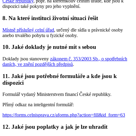
České republiky
, popř. na kterémkoliv celním úřadě, kde jsou k
dispozici také pokyny pro jeho vyplnění.
8. Na které instituci životní situaci řešit
Místně příslušný celní úřad
, určený dle sídla u právnické osoby
anebo trvalého pobytu u fyzické osoby.
10. Jaké doklady je nutné mít s sebou
Doklady jsou stanoveny
zákonem č. 353/2003 Sb., o spotřebních
daních, ve znění pozdějších předpisů
.
11. Jaké jsou potřebné formuláře a kde jsou k
dispozici
Formulář vydaný Ministerstvem financí České republiky.
Přímý odkaz na inteligentní formulář:
https://forms.celnisprava.cz/aforms.php?action=fill&id_form=63
12. Jaké jsou poplatky a jak je lze uhradit