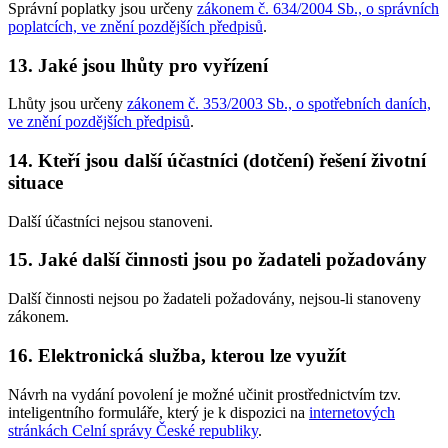
Správní poplatky jsou určeny
zákonem č. 634/2004 Sb., o správních
poplatcích, ve znění pozdějších předpisů
.
13. Jaké jsou lhůty pro vyřízení
Lhůty jsou určeny
zákonem č. 353/2003 Sb., o spotřebních daních,
ve znění pozdějších předpisů
.
14. Kteří jsou další účastníci (dotčení) řešení životní
situace
Další účastníci nejsou stanoveni.
15. Jaké další činnosti jsou po žadateli požadovány
Další činnosti nejsou po žadateli požadovány, nejsou-li stanoveny
zákonem.
16. Elektronická služba, kterou lze využít
Návrh na vydání povolení je možné učinit prostřednictvím tzv.
inteligentního formuláře, který je k dispozici na
internetových
stránkách Celní správy České republiky
.