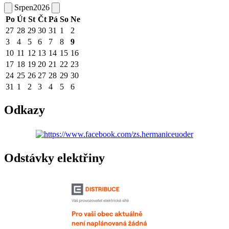
Srpen
2026
Po
Út
St
Čt
Pá
So
Ne
27
28
29
30
31
1
2
3
4
5
6
7
8
9
10
11
12
13
14
15
16
17
18
19
20
21
22
23
24
25
26
27
28
29
30
31
1
2
3
4
5
6
Odkazy
Odstávky elektřiny