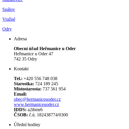
Spálov
Vražné
Odry
Adresa
Obecní úřad Heřmanice u Oder
Heřmanice u Oder 47
742 35 Odry
Kontakt
Tel.:
+420 556 748 038
Starostka:
724 189 245
Místostarosta:
737 561 954
Email:
obec@hermaniceuoder.cz
www.hermaniceuoder.cz
IDDS:
a2ibmr6
ČSOB:
č.ú. 182438774/0300
Úřední hodiny