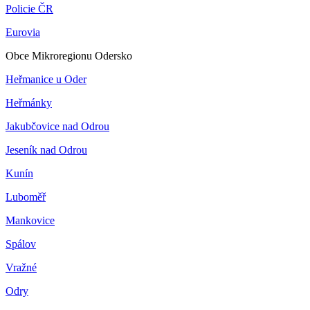
Policie ČR
Eurovia
Obce Mikroregionu Odersko
Heřmanice u Oder
Heřmánky
Jakubčovice nad Odrou
Jeseník nad Odrou
Kunín
Luboměř
Mankovice
Spálov
Vražné
Odry