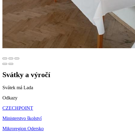
Svátky a výročí
Svátek má
Lada
Odkazy
CZECHPOINT
Ministerstvo školství
Mikroregion Odersko