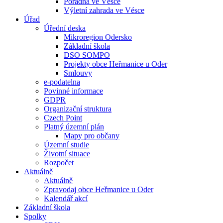
Poradna ve Vésce
Výletní zahrada ve Vésce
Úřad
Úřední deska
Mikroregion Odersko
Základní škola
DSO SOMPO
Projekty obce Heřmanice u Oder
Smlouvy
e-podatelna
Povinné informace
GDPR
Organizační struktura
Czech Point
Platný územní plán
Mapy pro občany
Územní studie
Životní situace
Rozpočet
Aktuálně
Aktuálně
Zpravodaj obce Heřmanice u Oder
Kalendář akcí
Základní škola
Spolky