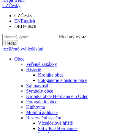
Mapa webu
CZ
Česky
CZ
Česky
EN
English
DE
Deutsch
Hledaný výraz
Hledat
rozšířené vyhledávání
Obec
Veřejné zakázky
Historie
Kronika obce
Fotogalerie z historie obce
Zajímavosti
Symboly obce
Kronika obce Heřmanice u Oder
Fotogalerie obce
Knihovna
Mobilní aplikace
Rezervační systém
Víceúčelové hřiště
Sál v KD Heřmanice