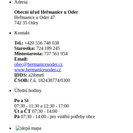
Adresa
Obecní úřad Heřmanice u Oder
Heřmanice u Oder 47
742 35 Odry
Kontakt
Tel.:
+420 556 748 038
Starostka:
724 189 245
Místostarosta:
737 561 954
Email:
obec@hermaniceuoder.cz
www.hermaniceuoder.cz
IDDS:
a2ibmr6
ČSOB:
č.ú. 182438774/0300
Úřední hodiny
Po a St
07:30 - 11:30 a 12:30 - 17:00
Út a ČT
07:30 - 14:00
Pá
07:30 - 14:00 - pro vnitřní potřeby obce