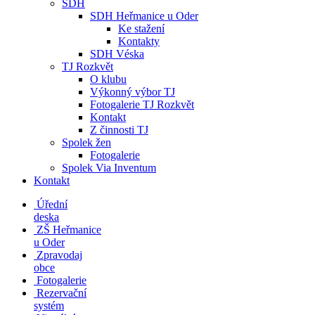
SDH
SDH Heřmanice u Oder
Ke stažení
Kontakty
SDH Véska
TJ Rozkvět
O klubu
Výkonný výbor TJ
Fotogalerie TJ Rozkvět
Kontakt
Z činnosti TJ
Spolek žen
Fotogalerie
Spolek Via Inventum
Kontakt
Úřední
deska
ZŠ Heřmanice
u Oder
Zpravodaj
obce
Fotogalerie
Rezervační
systém