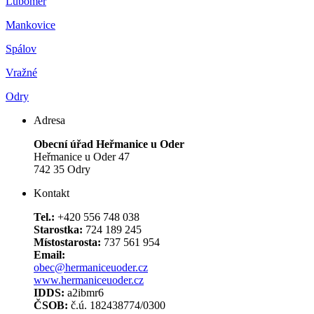
Luboměř
Mankovice
Spálov
Vražné
Odry
Adresa
Obecní úřad Heřmanice u Oder
Heřmanice u Oder 47
742 35 Odry
Kontakt
Tel.:
+420 556 748 038
Starostka:
724 189 245
Místostarosta:
737 561 954
Email:
obec@hermaniceuoder.cz
www.hermaniceuoder.cz
IDDS:
a2ibmr6
ČSOB:
č.ú. 182438774/0300