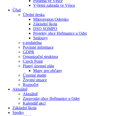
Poradna ve Vésce
Výletní zahrada ve Vésce
Úřad
Úřední deska
Mikroregion Odersko
Základní škola
DSO SOMPO
Projekty obce Heřmanice u Oder
Smlouvy
e-podatelna
Povinné informace
GDPR
Organizační struktura
Czech Point
Platný územní plán
Mapy pro občany
Územní studie
Životní situace
Rozpočet
Aktuálně
Aktuálně
Zpravodaj obce Heřmanice u Oder
Kalendář akcí
Základní škola
Spolky