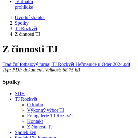
Virtuální
prohlídka
Úvodní stránka
Spolky
TJ Rozkvět
Z činnosti TJ
Z činnosti TJ
Tradiční fotbalový turnaj TJ Rozkvět Heřmanice u Oder 2024.pdf
Typ: PDF dokument, Velikost: 68.75 kB
Spolky
SDH
TJ Rozkvět
O klubu
Výkonný výbor TJ
Fotogalerie TJ Rozkvět
Kontakt
Z činnosti TJ
Spolek žen
Spolek Via Inventum