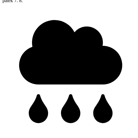
pátek
7. 8.