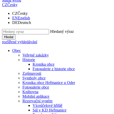
Mapa webu
CZ
Česky
CZ
Česky
EN
English
DE
Deutsch
Hledaný výraz
Hledat
rozšířené vyhledávání
Obec
Veřejné zakázky
Historie
Kronika obce
Fotogalerie z historie obce
Zajímavosti
Symboly obce
Kronika obce Heřmanice u Oder
Fotogalerie obce
Knihovna
Mobilní aplikace
Rezervační systém
Víceúčelové hřiště
Sál v KD Heřmanice