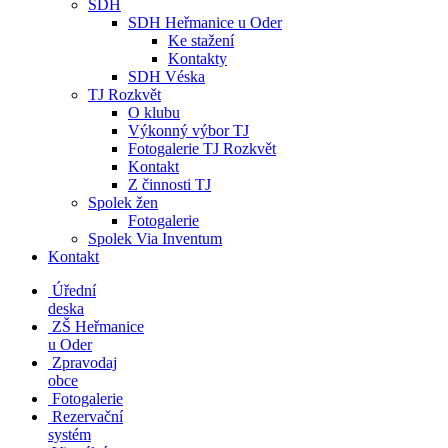
SDH
SDH Heřmanice u Oder
Ke stažení
Kontakty
SDH Véska
TJ Rozkvět
O klubu
Výkonný výbor TJ
Fotogalerie TJ Rozkvět
Kontakt
Z činnosti TJ
Spolek žen
Fotogalerie
Spolek Via Inventum
Kontakt
Úřední
deska
ZŠ Heřmanice
u Oder
Zpravodaj
obce
Fotogalerie
Rezervační
systém