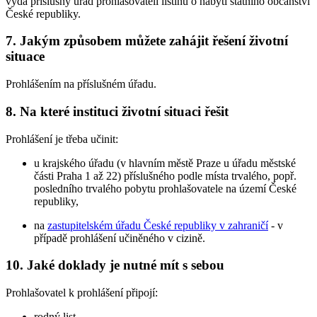
vydá příslušný úřad prohlašovateli listinu o nabytí státního občanství
České republiky.
7. Jakým způsobem můžete zahájit řešení životní
situace
Prohlášením na příslušném úřadu.
8. Na které instituci životní situaci řešit
Prohlášení je třeba učinit:
u krajského úřadu (v hlavním městě Praze u úřadu městské
části Praha 1 až 22) příslušného podle místa trvalého, popř.
posledního trvalého pobytu prohlašovatele na území České
republiky,
na
zastupitelském úřadu České republiky v zahraničí
- v
případě prohlášení učiněného v cizině.
10. Jaké doklady je nutné mít s sebou
Prohlašovatel k prohlášení připojí:
rodný list,