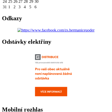
24
25
26
27
28
29
30
31
1
2
3
4
5
6
Odkazy
Odstávky elektřiny
Mobilní rozhlas