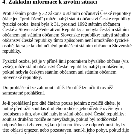
4. Základní informace k životní situaci
Prohlášením podle § 32 zákona o státním občanství České republiky
(dále jen "prohlášení") může nabýt státní občanství České republiky
fyzická osoba, která byla k 31. prosinci 1992 státním občanem
České a Slovenské Federativní Republiky a nebyla českým státním
občanem ani státním občanem Slovenské republiky; nabytí státního
občanství České republiky tímto způsobem není umožněno fyzické
osobě, která je ke dni učinění prohlášení státním občanem Slovenské
republiky.
Fyzická osoba, jež je v přímé linii potomkem bývalého občana (viz
výše), může státní občanství České republiky nabýt prohlášením,
pokud nebyla českým státním občanem ani státním občanem
Slovenské republiky.
Do prohlášení lze zahrnout i dítě. Pro dítě lze učinit rovněž
samostatné prohlášení.
Je-li prohlášení pro dítě činěno pouze jedním z rodičů dítěte, je
nutné předložit souhlas druhého rodiče s jeho úředně ověřeným
podpisem s tím, aby dítě nabylo státní občanství České republiky;
souhlas druhého rodiče se nevyžaduje, pokud byl rodičovské
odpovědnosti zbaven, výkon jeho rodičovské odpovědnosti byl v
této oblasti omezen nebo pozastaven, není-li jeho pobyt, pokud žije