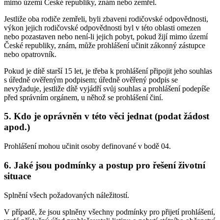
mimo území České republiky, znám nebo zemřel.
Jestliže oba rodiče zemřeli, byli zbaveni rodičovské odpovědnosti,
výkon jejich rodičovské odpovědnosti byl v této oblasti omezen
nebo pozastaven nebo není-li jejich pobyt, pokud žijí mimo území
České republiky, znám, může prohlášení učinit zákonný zástupce
nebo opatrovník.
Pokud je dítě starší 15 let, je třeba k prohlášení připojit jeho souhlas
s úředně ověřeným podpisem; úředně ověřený podpis se
nevyžaduje, jestliže dítě vyjádří svůj souhlas a prohlášení podepíše
před správním orgánem, u něhož se prohlášení činí.
5. Kdo je oprávněn v této věci jednat (podat žádost
apod.)
Prohlášení mohou učinit osoby definované v bodě 04.
6. Jaké jsou podmínky a postup pro řešení životní
situace
Splnění všech požadovaných náležitostí.
V případě, že jsou splněny všechny podmínky pro přijetí prohlášení,