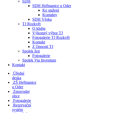
SDH
SDH Heřmanice u Oder
Ke stažení
Kontakty
SDH Véska
TJ Rozkvět
O klubu
Výkonný výbor TJ
Fotogalerie TJ Rozkvět
Kontakt
Z činnosti TJ
Spolek žen
Fotogalerie
Spolek Via Inventum
Kontakt
Úřední
deska
ZŠ Heřmanice
u Oder
Zpravodaj
obce
Fotogalerie
Rezervační
systém