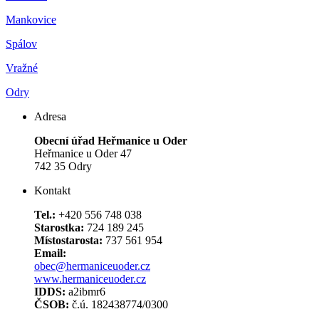
Mankovice
Spálov
Vražné
Odry
Adresa
Obecní úřad Heřmanice u Oder
Heřmanice u Oder 47
742 35 Odry
Kontakt
Tel.:
+420 556 748 038
Starostka:
724 189 245
Místostarosta:
737 561 954
Email:
obec@hermaniceuoder.cz
www.hermaniceuoder.cz
IDDS:
a2ibmr6
ČSOB:
č.ú. 182438774/0300