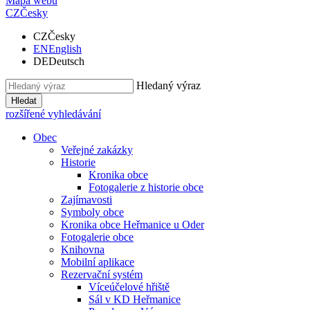
Mapa webu
CZ
Česky
CZ
Česky
EN
English
DE
Deutsch
Hledaný výraz
Hledat
rozšířené vyhledávání
Obec
Veřejné zakázky
Historie
Kronika obce
Fotogalerie z historie obce
Zajímavosti
Symboly obce
Kronika obce Heřmanice u Oder
Fotogalerie obce
Knihovna
Mobilní aplikace
Rezervační systém
Víceúčelové hřiště
Sál v KD Heřmanice