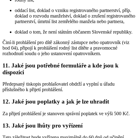
oddací list, doklad o vzniku registrovaného partnerství, příp.
doklad o rozvodu manželství, doklad o zrušení registrovaného
partnerství, úmrtní list zemřelého manžela nebo partnera,
doklad o tom, že není státním občanem Slovenské republiky.
Činí-li prohlášení pro dítě zákonný zástupce nebo opatrovník (viz
bod 04), připojí k prohlášení rodný list dítěte a pravomocné
rozhodnutí soudu o jeho ustanovení opatrovníkem.
11. Jaké jsou potřebné formuláře a kde jsou k
dispozici
Předepsaný tiskopis prohlašovatel obdrží a vyplní u úřadu
příslušného k přijetí prohlášení.
12. Jaké jsou poplatky a jak je lze uhradit
Za přijetí prohlášení je stanoven správní poplatek ve výši 500 Kč.
13. Jaké jsou lhůty pro vyřízení
Tato záležitost bude vyřízena maximálně do 60 dnů od učinění