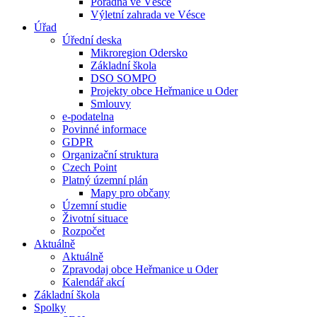
Poradna ve Vésce
Výletní zahrada ve Vésce
Úřad
Úřední deska
Mikroregion Odersko
Základní škola
DSO SOMPO
Projekty obce Heřmanice u Oder
Smlouvy
e-podatelna
Povinné informace
GDPR
Organizační struktura
Czech Point
Platný územní plán
Mapy pro občany
Územní studie
Životní situace
Rozpočet
Aktuálně
Aktuálně
Zpravodaj obce Heřmanice u Oder
Kalendář akcí
Základní škola
Spolky