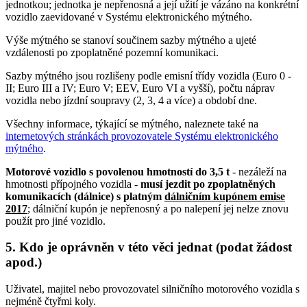
jednotkou; jednotka je nepřenosná a její užití je vázáno na konkrétní
vozidlo zaevidované v Systému elektronického mýtného.
Výše mýtného se stanoví součinem sazby mýtného a ujeté
vzdálenosti po zpoplatněné pozemní komunikaci.
Sazby mýtného jsou rozlišeny podle emisní třídy vozidla (Euro 0 -
II; Euro III a IV; Euro V; EEV, Euro VI a vyšší), počtu náprav
vozidla nebo jízdní soupravy (2, 3, 4 a více) a období dne.
Všechny informace, týkající se mýtného, naleznete také na
internetových stránkách provozovatele Systému elektronického
mýtného
.
Motorové vozidlo s povolenou hmotností do 3,5 t
- nezáleží na
hmotnosti přípojného vozidla -
musí jezdit po zpoplatněných
komunikacích (dálnice) s platným
dálničním kupónem emise
2017
; dálniční kupón je nepřenosný a po nalepení jej nelze znovu
použít pro jiné vozidlo.
5. Kdo je oprávněn v této věci jednat (podat žádost
apod.)
Uživatel, majitel nebo provozovatel silničního motorového vozidla s
nejméně čtyřmi koly.