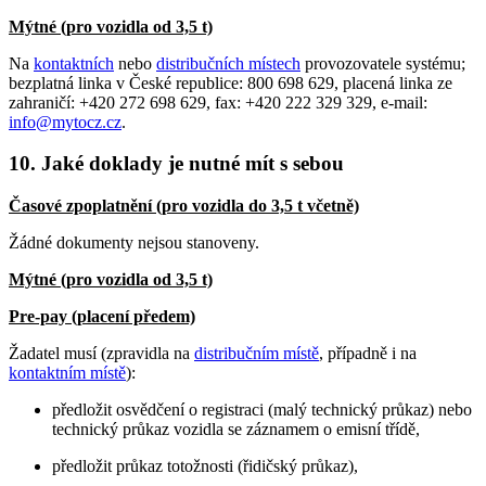
Mýtné (pro vozidla od 3,5 t)
Na
kontaktních
nebo
distribučních místech
provozovatele systému;
bezplatná linka v České republice: 800 698 629, placená linka ze
zahraničí: +420 272 698 629, fax: +420 222 329 329, e-mail:
info@mytocz.cz
.
10. Jaké doklady je nutné mít s sebou
Časové zpoplatnění (pro vozidla do 3,5 t včetně)
Žádné dokumenty nejsou stanoveny.
Mýtné (pro vozidla od 3,5 t)
Pre-pay (placení předem)
Žadatel musí (zpravidla na
distribučním místě
, případně i na
kontaktním místě
):
předložit osvědčení o registraci (malý technický průkaz) nebo
technický průkaz vozidla se záznamem o emisní třídě,
předložit průkaz totožnosti (řidičský průkaz),