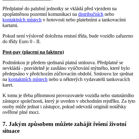
Předplatné do palubní jednotky se vkládá před vjezdem na
zpoplatněnou pozemní komunikaci na
distribučních
nebo
kontaktních místech
v hotovosti nebo platebními a tankovacími
kartami.
Pokud není výslovně doložena emisní třída, bude vozidlo zařazeno
do třídy Euro 0 - II.
Post-pay (placení na fakturu)
Podmínkou je předem sjednaná platná smlouva. Předplatné se
nevkládá - pravidelně je zasíláno vyúčtování mýtného, které bylo
předepsáno v předchozím zúčtovacím období. Smlouvu lze sjednat
na
kontaktních místech
nebo u některých vydavatelů tankovacích
karet.
K tomu je třeba přítomnost provozovatele vozidla nebo statutárního
zástupce společnosti, který je uveden v obchodním rejstříku. Za tyto
osoby může jednat i zástupce, pokud odevzdá originál notářsky
ověřené plné moci.
7. Jakým způsobem můžete zahájit řešení životní
situace