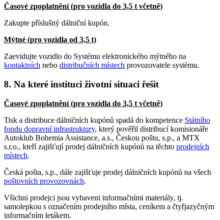
Časové zpoplatnění (pro vozidla do 3,5 t včetně)
Zakupte příslušný dálniční kupón.
Mýtné (pro vozidla od 3,5 t)
Zaevidujte vozidlo do Systému elektronického mýtného na
kontaktních
nebo
distribučních místech
provozovatele systému.
8. Na které instituci životní situaci řešit
Časové zpoplatnění (pro vozidla do 3,5 t včetně)
Tisk a distribuce dálničních kupónů spadá do kompetence
Státního
fondu dopravní infrastruktury
, který pověřil distribucí komisionáře
Autoklub Bohemia Assistance, a.s., Českou poštu, s.p., a MTX
s.r.o., kteří zajišťují prodej dálničních kupónů na těchto
prodejních
místech
.
Česká pošta, s.p., dále zajišťuje prodej dálničních kupónů na všech
poštovních provozovnách
.
Všichni prodejci jsou vybaveni informačními materiály, tj.
samolepkou s označením prodejního místa, ceníkem a čtyřjazyčným
informačním letákem.