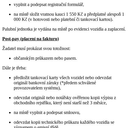
vyplnit a podepsat registrační formulář,
na místě složit vratnou kauci 1 550 Kč a předplatné alespoň 1
000 Kč (v hotovosti nebo platební či tankovací kartou).
Palubní jednotka je vydána na místě po evidenci vozidla a zaplacení.
Post-pay (placení na fakturu)
Žadatel musí prokázat svou totožnost:
občanským průkazem nebo pasem.
Dále je třeba:
předložit tankovací karty všech vozidel nebo odevzdat
originál bankovní záruky (*předem schválené
provozovatelem systému),
odevzdat originál nebo notářsky ověřenou kopii výpisu z
obchodního rejstříku, který není starší než 3 měsíce,
na místě vyplnit a podepsat smlouvu,
odevzdat kopii technického průkazu každého vozidla se
záznamem o emisní třídě.