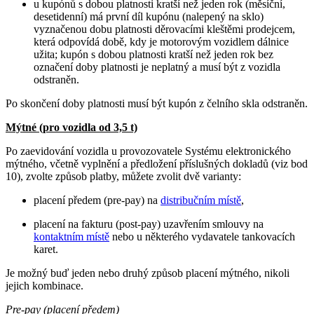
u kupónů s dobou platnosti kratší než jeden rok (měsíční,
desetidenní) má první díl kupónu (nalepený na sklo)
vyznačenou dobu platnosti děrovacími kleštěmi prodejcem,
která odpovídá době, kdy je motorovým vozidlem dálnice
užita; kupón s dobou platnosti kratší než jeden rok bez
označení doby platnosti je neplatný a musí být z vozidla
odstraněn.
Po skončení doby platnosti musí být kupón z čelního skla odstraněn.
Mýtné (pro vozidla od 3,5 t)
Po zaevidování vozidla u provozovatele Systému elektronického
mýtného, včetně vyplnění a předložení příslušných dokladů (viz bod
10), zvolte způsob platby, můžete zvolit dvě varianty:
placení předem (pre-pay) na
distribučním místě
,
placení na fakturu (post-pay) uzavřením smlouvy na
kontaktním místě
nebo u některého vydavatele tankovacích
karet.
Je možný buď jeden nebo druhý způsob placení mýtného, nikoli
jejich kombinace.
Pre-pay (placení předem)