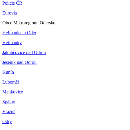
Policie ČR
Eurovia
Obce Mikroregionu Odersko
Heřmanice u Oder
Heřmánky
Jakubčovice nad Odrou
Jeseník nad Odrou
Kunín
Luboměř
Mankovice
Spálov
Vražné
Odry