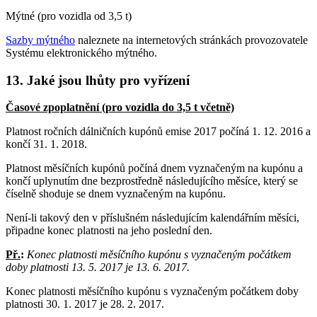
Mýtné (pro vozidla od 3,5 t)
Sazby mýtného
naleznete na internetových stránkách provozovatele
Systému elektronického mýtného.
13. Jaké jsou lhůty pro vyřízení
Časové zpoplatnění (pro vozidla do 3,5 t včetně)
Platnost ročních dálničních kupónů emise 2017 počíná 1. 12. 2016 a
končí 31. 1. 2018.
Platnost měsíčních kupónů počíná dnem vyznačeným na kupónu a
končí uplynutím dne bezprostředně následujícího měsíce, který se
číselně shoduje se dnem vyznačeným na kupónu.
Není-li takový den v příslušném následujícím kalendářním měsíci,
připadne konec platnosti na jeho poslední den.
Př.
:
Konec platnosti měsíčního kupónu s vyznačeným počátkem
doby platnosti 13. 5. 2017 je 13. 6. 2017.
Konec platnosti měsíčního kupónu s vyznačeným počátkem doby
platnosti 30. 1. 2017 je 28. 2. 2017.