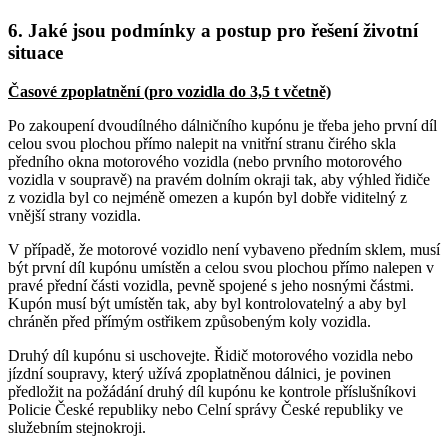
6. Jaké jsou podmínky a postup pro řešení životní
situace
Časové zpoplatnění (pro vozidla do 3,5 t včetně)
Po zakoupení dvoudílného dálničního kupónu je třeba jeho první díl
celou svou plochou přímo nalepit na vnitřní stranu čirého skla
předního okna motorového vozidla (nebo prvního motorového
vozidla v soupravě) na pravém dolním okraji tak, aby výhled řidiče
z vozidla byl co nejméně omezen a kupón byl dobře viditelný z
vnější strany vozidla.
V případě, že motorové vozidlo není vybaveno předním sklem, musí
být první díl kupónu umístěn a celou svou plochou přímo nalepen v
pravé přední části vozidla, pevně spojené s jeho nosnými částmi.
Kupón musí být umístěn tak, aby byl kontrolovatelný a aby byl
chráněn před přímým ostřikem způsobeným koly vozidla.
Druhý díl kupónu si uschovejte. Řidič motorového vozidla nebo
jízdní soupravy, který užívá zpoplatněnou dálnici, je povinen
předložit na požádání druhý díl kupónu ke kontrole příslušníkovi
Policie České republiky nebo Celní správy České republiky ve
služebním stejnokroji.