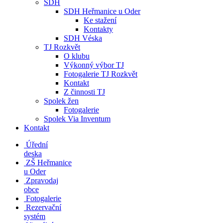
SDH
SDH Heřmanice u Oder
Ke stažení
Kontakty
SDH Véska
TJ Rozkvět
O klubu
Výkonný výbor TJ
Fotogalerie TJ Rozkvět
Kontakt
Z činnosti TJ
Spolek žen
Fotogalerie
Spolek Via Inventum
Kontakt
Úřední
deska
ZŠ Heřmanice
u Oder
Zpravodaj
obce
Fotogalerie
Rezervační
systém