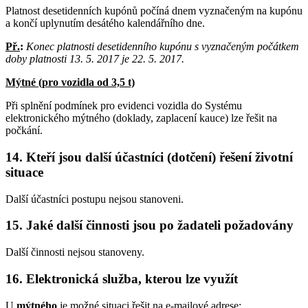
Platnost desetidenních kupónů počíná dnem vyznačeným na kupónu
a končí uplynutím desátého kalendářního dne.
Př.
:
Konec platnosti desetidenního kupónu s vyznačeným počátkem
doby platnosti 13. 5. 2017 je 22. 5. 2017.
Mýtné (pro vozidla od 3,5 t)
Při splnění podmínek pro evidenci vozidla do Systému
elektronického mýtného (doklady, zaplacení kauce) lze řešit na
počkání.
14. Kteří jsou další účastníci (dotčení) řešení životní
situace
Další účastníci postupu nejsou stanoveni.
15. Jaké další činnosti jsou po žadateli požadovány
Další činnosti nejsou stanoveny.
16. Elektronická služba, kterou lze využít
U
mýtného
je možné situaci řešit na e-mailové adrese: