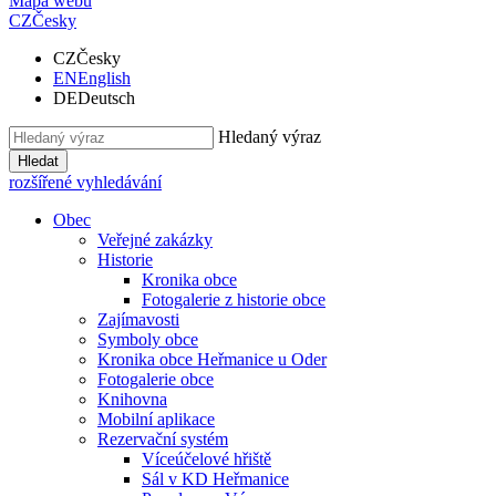
Mapa webu
CZ
Česky
CZ
Česky
EN
English
DE
Deutsch
Hledaný výraz
Hledat
rozšířené vyhledávání
Obec
Veřejné zakázky
Historie
Kronika obce
Fotogalerie z historie obce
Zajímavosti
Symboly obce
Kronika obce Heřmanice u Oder
Fotogalerie obce
Knihovna
Mobilní aplikace
Rezervační systém
Víceúčelové hřiště
Sál v KD Heřmanice