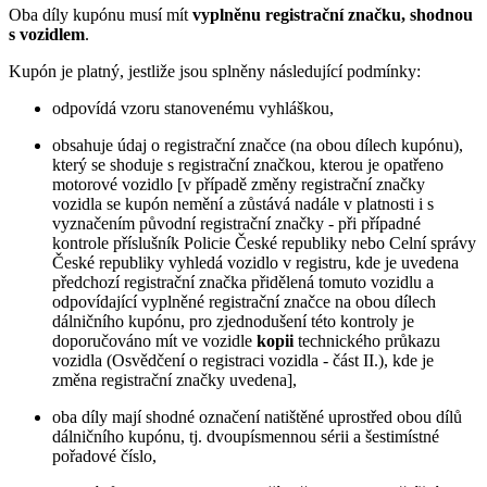
Oba díly kupónu musí mít
vyplněnu registrační značku, shodnou
s vozidlem
.
Kupón je platný, jestliže jsou splněny následující podmínky:
odpovídá vzoru stanovenému vyhláškou,
obsahuje údaj o registrační značce (na obou dílech kupónu),
který se shoduje s registrační značkou, kterou je opatřeno
motorové vozidlo [v případě změny registrační značky
vozidla se kupón nemění a zůstává nadále v platnosti i s
vyznačením původní registrační značky - při případné
kontrole příslušník Policie České republiky nebo Celní správy
České republiky vyhledá vozidlo v registru, kde je uvedena
předchozí registrační značka přidělená tomuto vozidlu a
odpovídající vyplněné registrační značce na obou dílech
dálničního kupónu, pro zjednodušení této kontroly je
doporučováno mít ve vozidle
kopii
technického průkazu
vozidla (Osvědčení o registraci vozidla - část II.), kde je
změna registrační značky uvedena],
oba díly mají shodné označení natištěné uprostřed obou dílů
dálničního kupónu, tj. dvoupísmennou sérii a šestimístné
pořadové číslo,