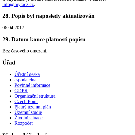
info@mytocz.cz
.
28. Popis byl naposledy aktualizován
06.04.2017
29. Datum konce platnosti popisu
Bez časového omezení.
Úřad
Úřední deska
e-podatelna
Povinné informace
GDPR
Organizační struktura
Czech Point
Platný územní plán
Územní studie
Životní situace
Rozpočet