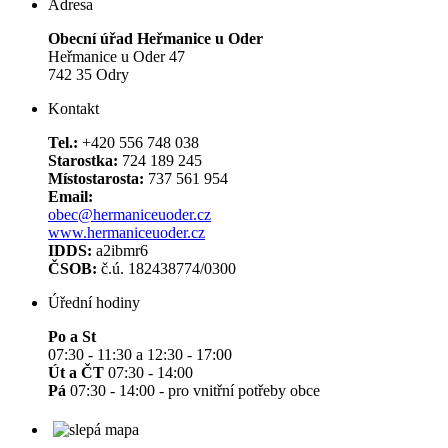
Adresa
Obecní úřad Heřmanice u Oder
Heřmanice u Oder 47
742 35 Odry
Kontakt
Tel.:
+420 556 748 038
Starostka:
724 189 245
Místostarosta:
737 561 954
Email:
obec@hermaniceuoder.cz
www.hermaniceuoder.cz
IDDS:
a2ibmr6
ČSOB:
č.ú. 182438774/0300
Úřední hodiny
Po a St
07:30 - 11:30 a 12:30 - 17:00
Út a ČT
07:30 - 14:00
Pá
07:30 - 14:00 - pro vnitřní potřeby obce