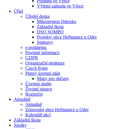
Poradna ve Vésce
Výletní zahrada ve Vésce
Úřad
Úřední deska
Mikroregion Odersko
Základní škola
DSO SOMPO
Projekty obce Heřmanice u Oder
Smlouvy
e-podatelna
Povinné informace
GDPR
Organizační struktura
Czech Point
Platný územní plán
Mapy pro občany
Územní studie
Životní situace
Rozpočet
Aktuálně
Aktuálně
Zpravodaj obce Heřmanice u Oder
Kalendář akcí
Základní škola
Spolky