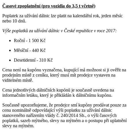
Časové zpoplatnění (pro vozidla do 3,5 t včetně)
Poplatek za užívání dálnic lze platit na kalendářní rok, jeden měsíc
nebo 10 dnů.
Výše poplatků za užívání dálnic v České republice v roce 2017:
Roční - 1 500 Kč
Měsíční - 440 Kč
Desetidenní - 310 Kč
Cena není na kupónu vyznačena, kupující má možnost si ji ověřit na
prodejním místě z ceníku, který musí mít prodejce vystaven na
viditelném místě.
Cena jednotlivých dálničních kupónů je současně uvedena na
informačním letáku, který je přikládán k dálničnímu kupónu.
Současně upozorňujeme, že prodejce smí kupóny prodávat pouze za
cenu nominálně odpovídající výši poplatku za užívání dálnic
stanoveného nařízením vlády č. 240/2014 Sb., o výši časových
poplatků, sazeb mýtného, slevy na mýtném a o postupu při uplatnění
slevy na mýtném.