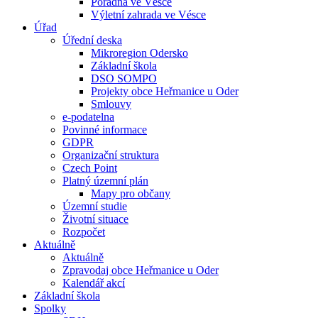
Poradna ve Vésce
Výletní zahrada ve Vésce
Úřad
Úřední deska
Mikroregion Odersko
Základní škola
DSO SOMPO
Projekty obce Heřmanice u Oder
Smlouvy
e-podatelna
Povinné informace
GDPR
Organizační struktura
Czech Point
Platný územní plán
Mapy pro občany
Územní studie
Životní situace
Rozpočet
Aktuálně
Aktuálně
Zpravodaj obce Heřmanice u Oder
Kalendář akcí
Základní škola
Spolky