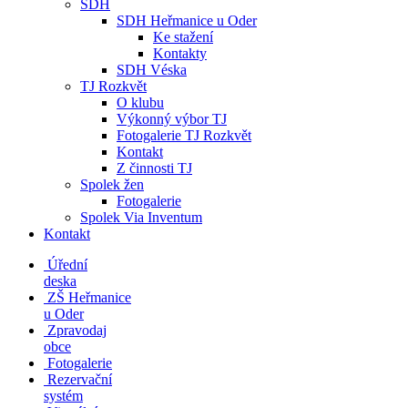
SDH
SDH Heřmanice u Oder
Ke stažení
Kontakty
SDH Véska
TJ Rozkvět
O klubu
Výkonný výbor TJ
Fotogalerie TJ Rozkvět
Kontakt
Z činnosti TJ
Spolek žen
Fotogalerie
Spolek Via Inventum
Kontakt
Úřední
deska
ZŠ Heřmanice
u Oder
Zpravodaj
obce
Fotogalerie
Rezervační
systém