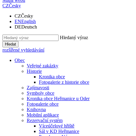
Mapa webu
CZ
Česky
CZ
Česky
EN
English
DE
Deutsch
Hledaný výraz
Hledat
rozšířené vyhledávání
Obec
Veřejné zakázky
Historie
Kronika obce
Fotogalerie z historie obce
Zajímavosti
Symboly obce
Kronika obce Heřmanice u Oder
Fotogalerie obce
Knihovna
Mobilní aplikace
Rezervační systém
Víceúčelové hřiště
Sál v KD Heřmanice