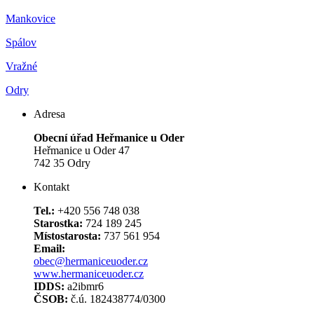
Mankovice
Spálov
Vražné
Odry
Adresa
Obecní úřad Heřmanice u Oder
Heřmanice u Oder 47
742 35 Odry
Kontakt
Tel.:
+420 556 748 038
Starostka:
724 189 245
Místostarosta:
737 561 954
Email:
obec@hermaniceuoder.cz
www.hermaniceuoder.cz
IDDS:
a2ibmr6
ČSOB:
č.ú. 182438774/0300