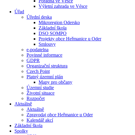
Poradna ve Vésce
Výletní zahrada ve Vésce
Úřad
Úřední deska
Mikroregion Odersko
Základní škola
DSO SOMPO
Projekty obce Heřmanice u Oder
Smlouvy
e-podatelna
Povinné informace
GDPR
Organizační struktura
Czech Point
Platný územní plán
Mapy pro občany
Územní studie
Životní situace
Rozpočet
Aktuálně
Aktuálně
Zpravodaj obce Heřmanice u Oder
Kalendář akcí
Základní škola
Spolky