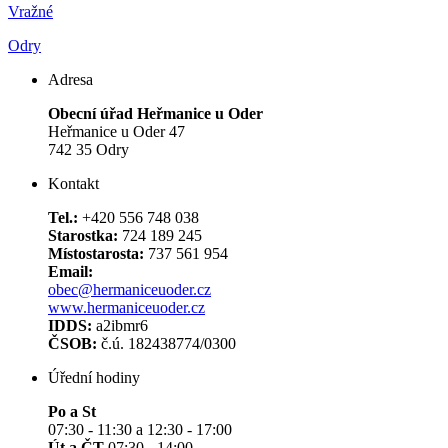
Vražné
Odry
Adresa
Obecní úřad Heřmanice u Oder
Heřmanice u Oder 47
742 35 Odry
Kontakt
Tel.:
+420 556 748 038
Starostka:
724 189 245
Místostarosta:
737 561 954
Email:
obec@hermaniceuoder.cz
www.hermaniceuoder.cz
IDDS:
a2ibmr6
ČSOB:
č.ú. 182438774/0300
Úřední hodiny
Po a St
07:30 - 11:30 a 12:30 - 17:00
Út a ČT
07:30 - 14:00