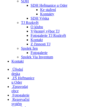
SDH
SDH Heřmanice u Oder
Ke stažení
Kontakty
SDH Véska
TJ Rozkvět
O klubu
Výkonný výbor TJ
Fotogalerie TJ Rozkvět
Kontakt
Z činnosti TJ
Spolek žen
Fotogalerie
Spolek Via Inventum
Kontakt
Úřední
deska
ZŠ Heřmanice
u Oder
Zpravodaj
obce
Fotogalerie
Rezervační
systém