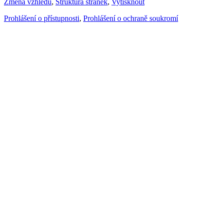
Změna vzhledu
,
Struktura stránek
,
Vytisknout
Prohlášení o přístupnosti
,
Prohlášení o ochraně soukromí