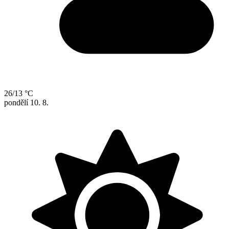
26/13 °C
pondělí
10. 8.