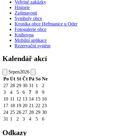
Veřejné zakázky
Historie
Zajímavosti
Symboly obce
Kronika obce Heřmanice u Oder
Fotogalerie obce
Knihovna
Mobilní aplikace
Rezervační systém
Kalendář akcí
Srpen
2026
Po
Út
St
Čt
Pá
So
Ne
27
28
29
30
31
1
2
3
4
5
6
7
8
9
10
11
12
13
14
15
16
17
18
19
20
21
22
23
24
25
26
27
28
29
30
31
1
2
3
4
5
6
Odkazy