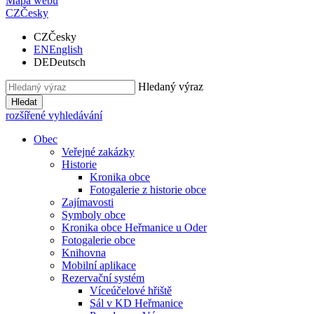
Mapa webu
CZ
Česky
CZ
Česky
EN
English
DE
Deutsch
Hledaný výraz
Hledat
rozšířené vyhledávání
Obec
Veřejné zakázky
Historie
Kronika obce
Fotogalerie z historie obce
Zajímavosti
Symboly obce
Kronika obce Heřmanice u Oder
Fotogalerie obce
Knihovna
Mobilní aplikace
Rezervační systém
Víceúčelové hřiště
Sál v KD Heřmanice