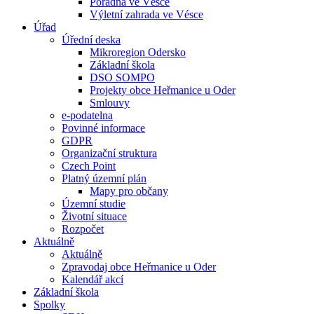
Poradna ve Vésce
Výletní zahrada ve Vésce
Úřad
Úřední deska
Mikroregion Odersko
Základní škola
DSO SOMPO
Projekty obce Heřmanice u Oder
Smlouvy
e-podatelna
Povinné informace
GDPR
Organizační struktura
Czech Point
Platný územní plán
Mapy pro občany
Územní studie
Životní situace
Rozpočet
Aktuálně
Aktuálně
Zpravodaj obce Heřmanice u Oder
Kalendář akcí
Základní škola
Spolky