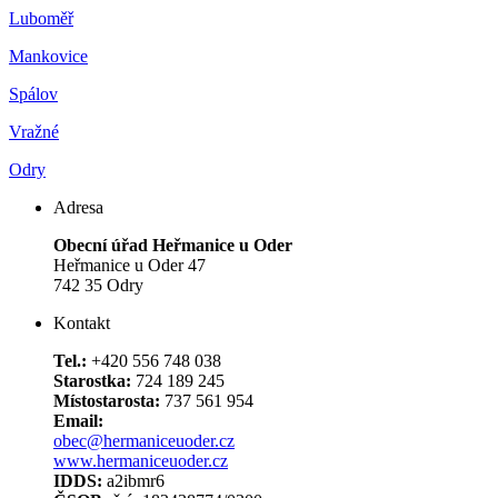
Luboměř
Mankovice
Spálov
Vražné
Odry
Adresa
Obecní úřad Heřmanice u Oder
Heřmanice u Oder 47
742 35 Odry
Kontakt
Tel.:
+420 556 748 038
Starostka:
724 189 245
Místostarosta:
737 561 954
Email:
obec@hermaniceuoder.cz
www.hermaniceuoder.cz
IDDS:
a2ibmr6