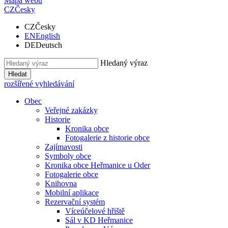
Mapa webu
CZ
Česky
CZ
Česky
EN
English
DE
Deutsch
Hledaný výraz
Hledat
rozšířené vyhledávání
Obec
Veřejné zakázky
Historie
Kronika obce
Fotogalerie z historie obce
Zajímavosti
Symboly obce
Kronika obce Heřmanice u Oder
Fotogalerie obce
Knihovna
Mobilní aplikace
Rezervační systém
Víceúčelové hřiště
Sál v KD Heřmanice