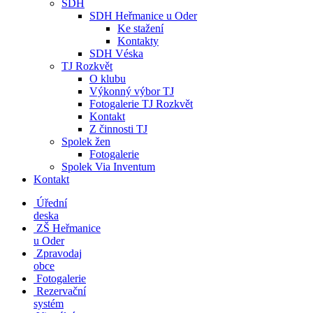
SDH
SDH Heřmanice u Oder
Ke stažení
Kontakty
SDH Véska
TJ Rozkvět
O klubu
Výkonný výbor TJ
Fotogalerie TJ Rozkvět
Kontakt
Z činnosti TJ
Spolek žen
Fotogalerie
Spolek Via Inventum
Kontakt
Úřední
deska
ZŠ Heřmanice
u Oder
Zpravodaj
obce
Fotogalerie
Rezervační
systém