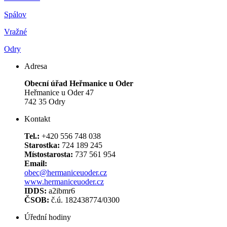
Spálov
Vražné
Odry
Adresa
Obecní úřad Heřmanice u Oder
Heřmanice u Oder 47
742 35 Odry
Kontakt
Tel.:
+420 556 748 038
Starostka:
724 189 245
Místostarosta:
737 561 954
Email:
obec@hermaniceuoder.cz
www.hermaniceuoder.cz
IDDS:
a2ibmr6
ČSOB:
č.ú. 182438774/0300
Úřední hodiny