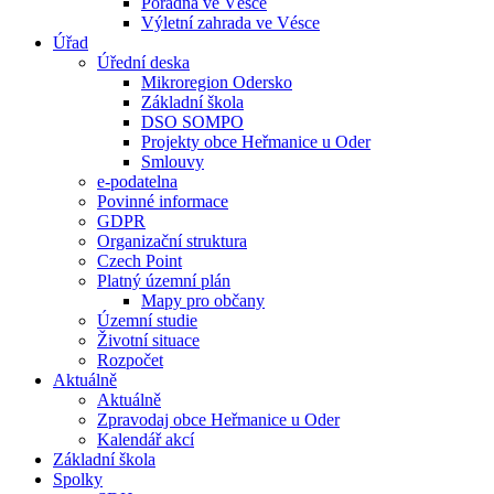
Poradna ve Vésce
Výletní zahrada ve Vésce
Úřad
Úřední deska
Mikroregion Odersko
Základní škola
DSO SOMPO
Projekty obce Heřmanice u Oder
Smlouvy
e-podatelna
Povinné informace
GDPR
Organizační struktura
Czech Point
Platný územní plán
Mapy pro občany
Územní studie
Životní situace
Rozpočet
Aktuálně
Aktuálně
Zpravodaj obce Heřmanice u Oder
Kalendář akcí
Základní škola
Spolky