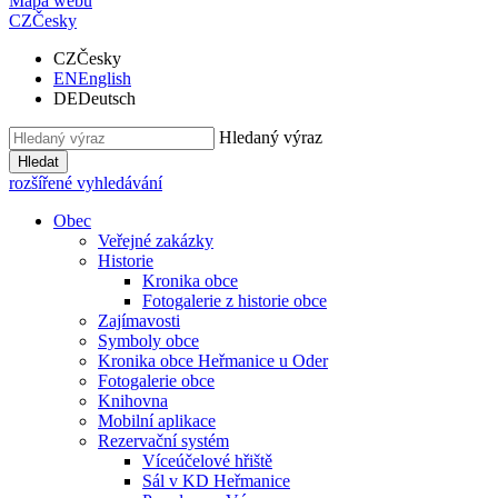
Mapa webu
CZ
Česky
CZ
Česky
EN
English
DE
Deutsch
Hledaný výraz
Hledat
rozšířené vyhledávání
Obec
Veřejné zakázky
Historie
Kronika obce
Fotogalerie z historie obce
Zajímavosti
Symboly obce
Kronika obce Heřmanice u Oder
Fotogalerie obce
Knihovna
Mobilní aplikace
Rezervační systém
Víceúčelové hřiště
Sál v KD Heřmanice