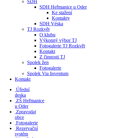
SDH
SDH Heřmanice u Oder
Ke stažení
Kontakty
SDH Véska
TJ Rozkvět
O klubu
Výkonný výbor TJ
Fotogalerie TJ Rozkvět
Kontakt
Z činnosti TJ
Spolek žen
Fotogalerie
Spolek Via Inventum
Kontakt
Úřední
deska
ZŠ Heřmanice
u Oder
Zpravodaj
obce
Fotogalerie
Rezervační
systém