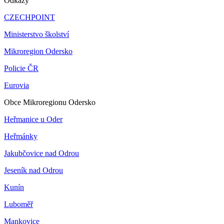
Odkazy
CZECHPOINT
Ministerstvo školství
Mikroregion Odersko
Policie ČR
Eurovia
Obce Mikroregionu Odersko
Heřmanice u Oder
Heřmánky
Jakubčovice nad Odrou
Jeseník nad Odrou
Kunín
Luboměř
Mankovice