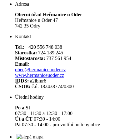
Adresa
Obecní úřad Heřmanice u Oder
Heřmanice u Oder 47
742 35 Odry
Kontakt
Tel.:
+420 556 748 038
Starostka:
724 189 245
Místostarosta:
737 561 954
Email:
obec@hermaniceuoder.cz
www.hermaniceuoder.cz
IDDS:
a2ibmr6
ČSOB:
č.ú. 182438774/0300
Úřední hodiny
Po a St
07:30 - 11:30 a 12:30 - 17:00
Út a ČT
07:30 - 14:00
Pá
07:30 - 14:00 - pro vnitřní potřeby obce