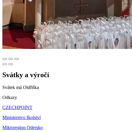
Svátky a výročí
Svátek má
Oldřiška
Odkazy
CZECHPOINT
Ministerstvo školství
Mikroregion Odersko