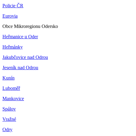
Policie ČR
Eurovia
Obce Mikroregionu Odersko
Heřmanice u Oder
Heřmánky
Jakubčovice nad Odrou
Jeseník nad Odrou
Kunín
Luboměř
Mankovice
Spálov
Vražné
Odry