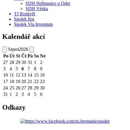
SDH Heřmanice u Oder
SDH Véska
TJ Rozkvět
Spolek žen
Spolek Via Inventum
Kalendář akcí
Srpen
2026
Po
Út
St
Čt
Pá
So
Ne
27
28
29
30
31
1
2
3
4
5
6
7
8
9
10
11
12
13
14
15
16
17
18
19
20
21
22
23
24
25
26
27
28
29
30
31
1
2
3
4
5
6
Odkazy