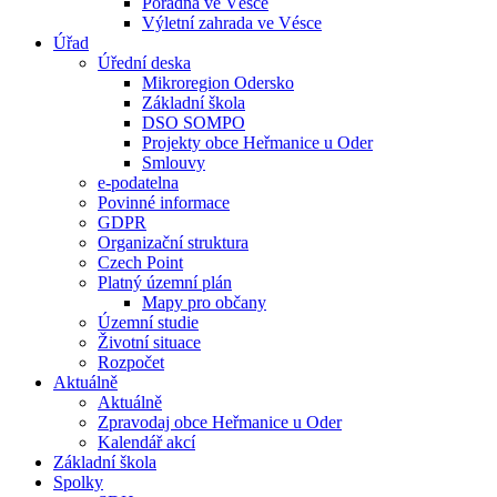
Poradna ve Vésce
Výletní zahrada ve Vésce
Úřad
Úřední deska
Mikroregion Odersko
Základní škola
DSO SOMPO
Projekty obce Heřmanice u Oder
Smlouvy
e-podatelna
Povinné informace
GDPR
Organizační struktura
Czech Point
Platný územní plán
Mapy pro občany
Územní studie
Životní situace
Rozpočet
Aktuálně
Aktuálně
Zpravodaj obce Heřmanice u Oder
Kalendář akcí
Základní škola
Spolky