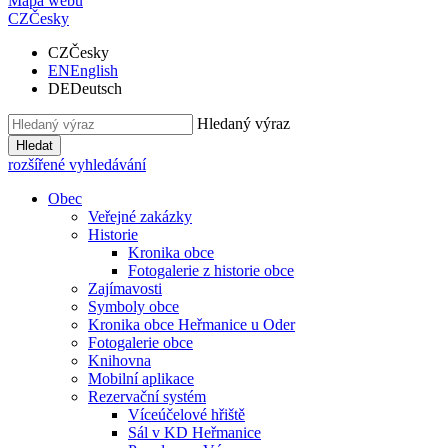
Mapa webu
CZ
Česky
CZ
Česky
EN
English
DE
Deutsch
Hledaný výraz
Hledat
rozšířené vyhledávání
Obec
Veřejné zakázky
Historie
Kronika obce
Fotogalerie z historie obce
Zajímavosti
Symboly obce
Kronika obce Heřmanice u Oder
Fotogalerie obce
Knihovna
Mobilní aplikace
Rezervační systém
Víceúčelové hřiště
Sál v KD Heřmanice