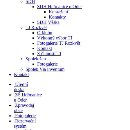
SDH
SDH Heřmanice u Oder
Ke stažení
Kontakty
SDH Véska
TJ Rozkvět
O klubu
Výkonný výbor TJ
Fotogalerie TJ Rozkvět
Kontakt
Z činnosti TJ
Spolek žen
Fotogalerie
Spolek Via Inventum
Kontakt
Úřední
deska
ZŠ Heřmanice
u Oder
Zpravodaj
obce
Fotogalerie
Rezervační
systém