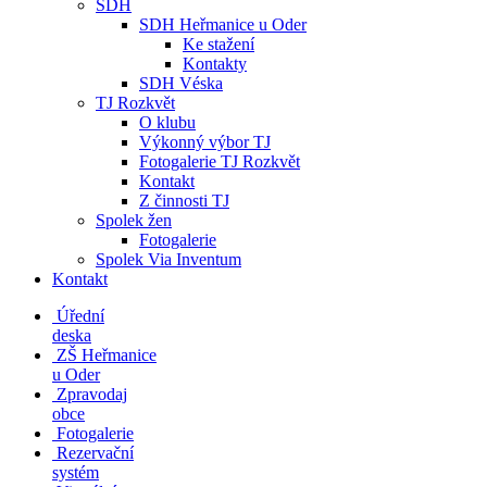
SDH
SDH Heřmanice u Oder
Ke stažení
Kontakty
SDH Véska
TJ Rozkvět
O klubu
Výkonný výbor TJ
Fotogalerie TJ Rozkvět
Kontakt
Z činnosti TJ
Spolek žen
Fotogalerie
Spolek Via Inventum
Kontakt
Úřední
deska
ZŠ Heřmanice
u Oder
Zpravodaj
obce
Fotogalerie
Rezervační
systém