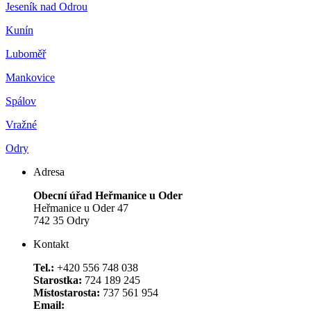
Jeseník nad Odrou
Kunín
Luboměř
Mankovice
Spálov
Vražné
Odry
Adresa
Obecní úřad Heřmanice u Oder
Heřmanice u Oder 47
742 35 Odry
Kontakt
Tel.:
+420 556 748 038
Starostka:
724 189 245
Místostarosta:
737 561 954
Email: