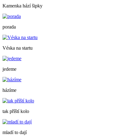
Kamenka hází šipky
porada
Véska na startu
jedeme
házíme
tak příští kolo
mladí to dají