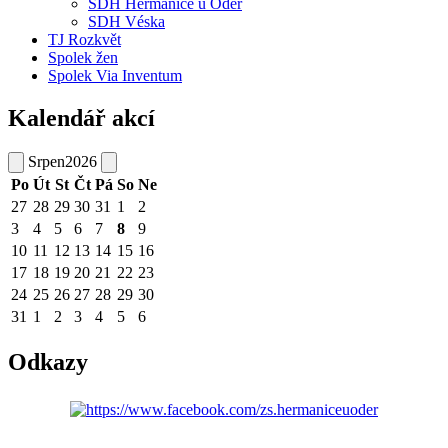
SDH Heřmanice u Oder
SDH Véska
TJ Rozkvět
Spolek žen
Spolek Via Inventum
Kalendář akcí
Srpen
2026
Po
Út
St
Čt
Pá
So
Ne
27
28
29
30
31
1
2
3
4
5
6
7
8
9
10
11
12
13
14
15
16
17
18
19
20
21
22
23
24
25
26
27
28
29
30
31
1
2
3
4
5
6
Odkazy