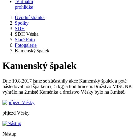
Virtuální
prohlídka
Úvodní stránka
Spolky
SDH
SDH Véska
Staré Foto
Fotogalerie
Kamenský špalek
Kamenský špalek
Dne 19.8.2017 jsme se zúčastnily akce Kamenský špalek a poté
následoval hod špalkem (15 kg) a hod hrncem.Družstvo MIŠUNK
vyhrálo,na 2.mistě Kaménka a družstvo Vésky bylo na 3.místě.
příjezd Vésky
Nástup