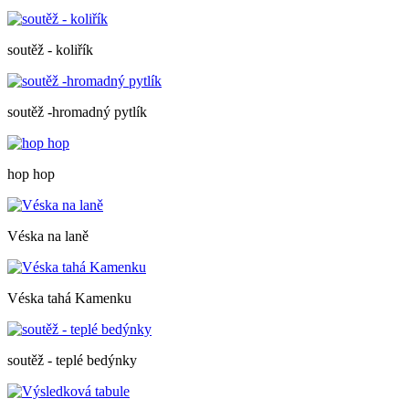
soutěž - koliřík
soutěž -hromadný pytlík
hop hop
Véska na laně
Véska tahá Kamenku
soutěž - teplé bedýnky