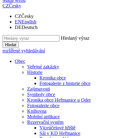
Mapa webu
CZ
Česky
CZ
Česky
EN
English
DE
Deutsch
Hledaný výraz
Hledat
rozšířené vyhledávání
Obec
Veřejné zakázky
Historie
Kronika obce
Fotogalerie z historie obce
Zajímavosti
Symboly obce
Kronika obce Heřmanice u Oder
Fotogalerie obce
Knihovna
Mobilní aplikace
Rezervační systém
Víceúčelové hřiště
Sál v KD Heřmanice