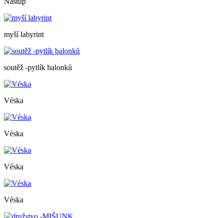
Nástup
myší labyrint
soutěž -pytlík balonků
Véska
Véska
Véska
Véska