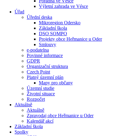
Poradna ve Vésce
Výletní zahrada ve Vésce
Úřad
Úřední deska
Mikroregion Odersko
Základní škola
DSO SOMPO
Projekty obce Heřmanice u Oder
Smlouvy
e-podatelna
Povinné informace
GDPR
Organizační struktura
Czech Point
Platný územní plán
Mapy pro občany
Územní studie
Životní situace
Rozpočet
Aktuálně
Aktuálně
Zpravodaj obce Heřmanice u Oder
Kalendář akcí
Základní škola
Spolky