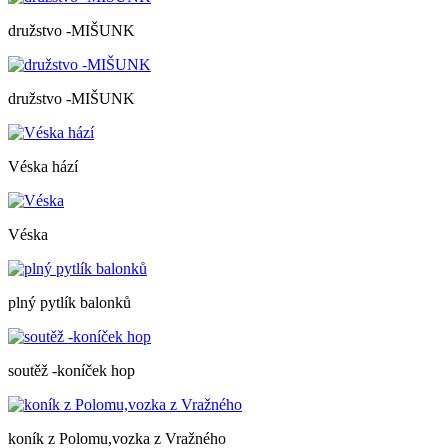
družstvo -MIŠUNK
družstvo -MIŠUNK
Véska hází
Véska
plný pytlík balonků
soutěž -koníček hop
koník z Polomu,vozka z Vražného