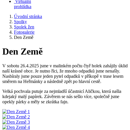
Virtuální
prohlídka
Úvodní stránka
Spolky
Spolek žen
Fotogalerie
Den Země
Den Země
V sobotu 26.4.2025 jsme v malinkém počtu čtyř holek zahájily úklid
naší krásné obce. Je nutno říci, že mnoho odpadků jsme nenašly.
Nasbíraly jsme pouze jeden pytel odpadků v příkopě v trase lesem
směrem na Heřmánky a následně zpět po hlavní cestě.
Velká pochvala putuje za nejmladší účastnicí Aličkou, která našla
kdejaký malý papírek. Závěrem se nás sešlo více, společně jsme
opekly párky a měly se zkrátka fajn.