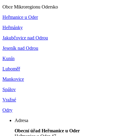
Obce Mikroregionu Odersko
Heřmanice u Oder
Heřmánky
Jakubčovice nad Odrou
Jeseník nad Odrou
Kunín
Luboměř
Mankovice
Spálov
Vražné
Odry
Adresa
Obecní úřad Heřmanice u Oder