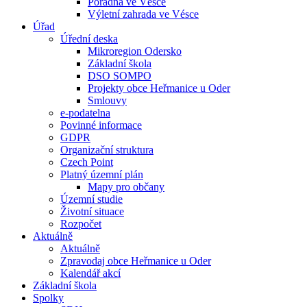
Poradna ve Vésce
Výletní zahrada ve Vésce
Úřad
Úřední deska
Mikroregion Odersko
Základní škola
DSO SOMPO
Projekty obce Heřmanice u Oder
Smlouvy
e-podatelna
Povinné informace
GDPR
Organizační struktura
Czech Point
Platný územní plán
Mapy pro občany
Územní studie
Životní situace
Rozpočet
Aktuálně
Aktuálně
Zpravodaj obce Heřmanice u Oder
Kalendář akcí
Základní škola
Spolky