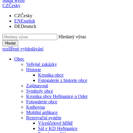
Mapa webu
CZ
Česky
CZ
Česky
EN
English
DE
Deutsch
Hledaný výraz
Hledat
rozšířené vyhledávání
Obec
Veřejné zakázky
Historie
Kronika obce
Fotogalerie z historie obce
Zajímavosti
Symboly obce
Kronika obce Heřmanice u Oder
Fotogalerie obce
Knihovna
Mobilní aplikace
Rezervační systém
Víceúčelové hřiště
Sál v KD Heřmanice