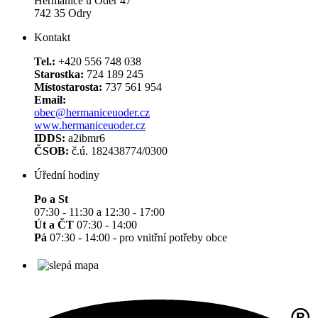
Heřmanice u Oder 47
742 35 Odry
Kontakt
Tel.:
+420 556 748 038
Starostka:
724 189 245
Místostarosta:
737 561 954
Email:
obec@hermaniceuoder.cz
www.hermaniceuoder.cz
IDDS:
a2ibmr6
ČSOB:
č.ú. 182438774/0300
Úřední hodiny
Po a St
07:30 - 11:30 a 12:30 - 17:00
Út a ČT
07:30 - 14:00
Pá
07:30 - 14:00 - pro vnitřní potřeby obce