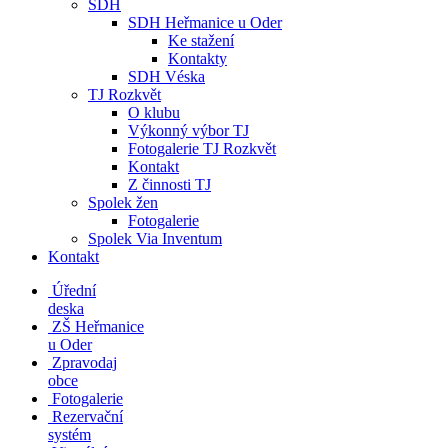
SDH
SDH Heřmanice u Oder
Ke stažení
Kontakty
SDH Véska
TJ Rozkvět
O klubu
Výkonný výbor TJ
Fotogalerie TJ Rozkvět
Kontakt
Z činnosti TJ
Spolek žen
Fotogalerie
Spolek Via Inventum
Kontakt
Úřední
deska
ZŠ Heřmanice
u Oder
Zpravodaj
obce
Fotogalerie
Rezervační
systém