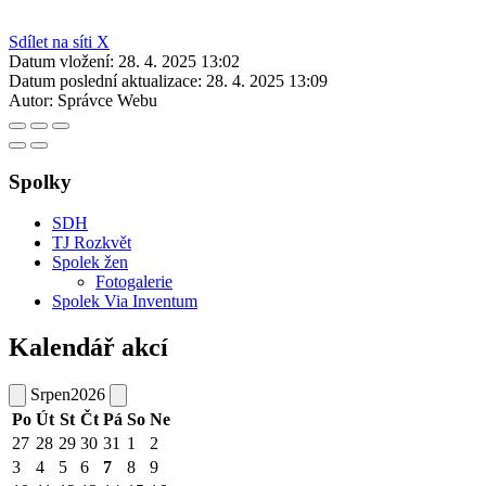
Sdílet na síti X
Datum vložení:
28. 4. 2025 13:02
Datum poslední aktualizace:
28. 4. 2025 13:09
Autor:
Správce Webu
Spolky
SDH
TJ Rozkvět
Spolek žen
Fotogalerie
Spolek Via Inventum
Kalendář akcí
Srpen
2026
Po
Út
St
Čt
Pá
So
Ne
27
28
29
30
31
1
2
3
4
5
6
7
8
9