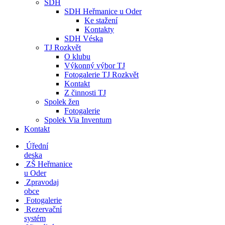
SDH
SDH Heřmanice u Oder
Ke stažení
Kontakty
SDH Véska
TJ Rozkvět
O klubu
Výkonný výbor TJ
Fotogalerie TJ Rozkvět
Kontakt
Z činnosti TJ
Spolek žen
Fotogalerie
Spolek Via Inventum
Kontakt
Úřední
deska
ZŠ Heřmanice
u Oder
Zpravodaj
obce
Fotogalerie
Rezervační
systém