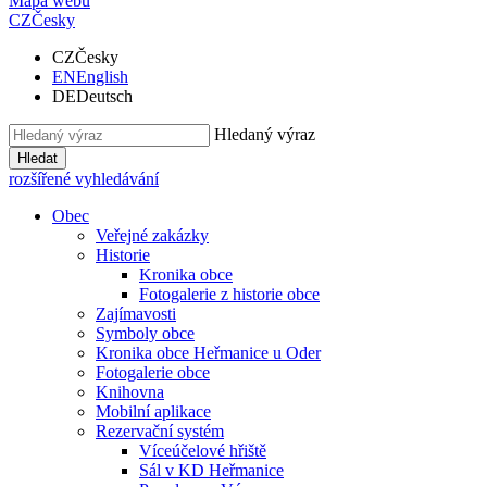
Mapa webu
CZ
Česky
CZ
Česky
EN
English
DE
Deutsch
Hledaný výraz
Hledat
rozšířené vyhledávání
Obec
Veřejné zakázky
Historie
Kronika obce
Fotogalerie z historie obce
Zajímavosti
Symboly obce
Kronika obce Heřmanice u Oder
Fotogalerie obce
Knihovna
Mobilní aplikace
Rezervační systém
Víceúčelové hřiště
Sál v KD Heřmanice