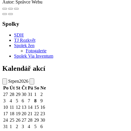
Autor:
Správce Webu
Spolky
SDH
TJ Rozkvět
Spolek žen
Fotogalerie
Spolek Via Inventum
Kalendář akcí
Srpen
2026
Po
Út
St
Čt
Pá
So
Ne
27
28
29
30
31
1
2
3
4
5
6
7
8
9
10
11
12
13
14
15
16
17
18
19
20
21
22
23
24
25
26
27
28
29
30
31
1
2
3
4
5
6