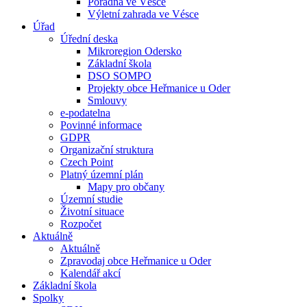
Poradna ve Vésce
Výletní zahrada ve Vésce
Úřad
Úřední deska
Mikroregion Odersko
Základní škola
DSO SOMPO
Projekty obce Heřmanice u Oder
Smlouvy
e-podatelna
Povinné informace
GDPR
Organizační struktura
Czech Point
Platný územní plán
Mapy pro občany
Územní studie
Životní situace
Rozpočet
Aktuálně
Aktuálně
Zpravodaj obce Heřmanice u Oder
Kalendář akcí
Základní škola
Spolky