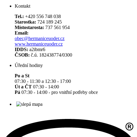
Kontakt
Tel.:
+420 556 748 038
Starostka:
724 189 245
Místostarosta:
737 561 954
Email:
obec@hermaniceuoder.cz
www.hermaniceuoder.cz
IDDS:
a2ibmr6
ČSOB:
č.ú. 182438774/0300
Úřední hodiny
Po a St
07:30 - 11:30 a 12:30 - 17:00
Út a ČT
07:30 - 14:00
Pá
07:30 - 14:00 - pro vnitřní potřeby obce