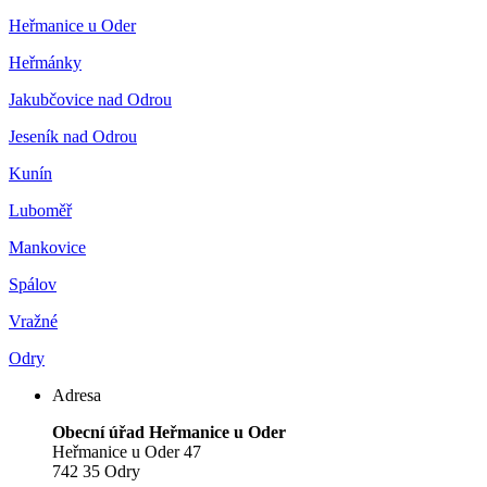
Heřmanice u Oder
Heřmánky
Jakubčovice nad Odrou
Jeseník nad Odrou
Kunín
Luboměř
Mankovice
Spálov
Vražné
Odry
Adresa
Obecní úřad Heřmanice u Oder
Heřmanice u Oder 47
742 35 Odry