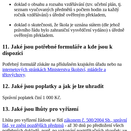
doklad o obsahu a rozsahu vzdělávání (tzv. učební plán, tj.
seznam vyučovaných předmětů s počtem hodin za každý
ročník vzdělávání) s úředně ověřeným překladem,
doklad o skutečnosti, že škola je uznána státem (dle jehož
právního řádu bylo zahraniční vysvědčení vydáno) s úředně
ověřeným překladem.
11. Jaké jsou potřebné formuláře a kde jsou k
dispozici
Potřebný formulář získáte na příslušném krajském úřadu nebo na
internetových stránkách Ministerstva školství, mládeže a
tělovýchovy
.
12. Jaké jsou poplatky a jak je lze uhradit
Správní poplatek činí 1 000 Kč.
13. Jaké jsou lhůty pro vyřízení
Lhůta pro vyřízení žádosti se řídí
zákonem č. 500/2004 Sb., správní
řád, ve znění pozdějších předpisů
- až 30 dnů po předložení všech
potřebných dokladů, popř. po vykonání nostrifikačních zkoušek; ve