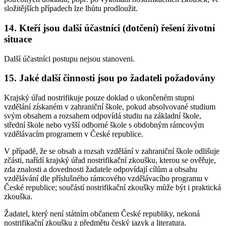
složitějších případech lze lhůtu prodloužit.
14. Kteří jsou další účastníci (dotčení) řešení životní
situace
Další účastníci postupu nejsou stanoveni.
15. Jaké další činnosti jsou po žadateli požadovány
Krajský úřad nostrifikuje pouze doklad o ukončeném stupni
vzdělání získaném v zahraniční škole, pokud absolvované studium
svým obsahem a rozsahem odpovídá studiu na základní škole,
střední škole nebo vyšší odborné škole s obdobným rámcovým
vzdělávacím programem v České republice.
V případě, že se obsah a rozsah vzdělání v zahraniční škole odlišuje
zčásti, nařídí krajský úřad nostrifikační zkoušku, kterou se ověřuje,
zda znalosti a dovednosti žadatele odpovídají cílům a obsahu
vzdělávání dle příslušného rámcového vzdělávacího programu v
České republice; součástí nostrifikační zkoušky může být i praktická
zkouška.
Žadatel, který není státním občanem České republiky, nekoná
nostrifikační zkoušku z předmětu český jazyk a literatura.