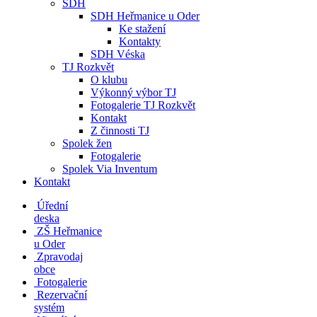
SDH
SDH Heřmanice u Oder
Ke stažení
Kontakty
SDH Véska
TJ Rozkvět
O klubu
Výkonný výbor TJ
Fotogalerie TJ Rozkvět
Kontakt
Z činnosti TJ
Spolek žen
Fotogalerie
Spolek Via Inventum
Kontakt
Úřední
deska
ZŠ Heřmanice
u Oder
Zpravodaj
obce
Fotogalerie
Rezervační
systém