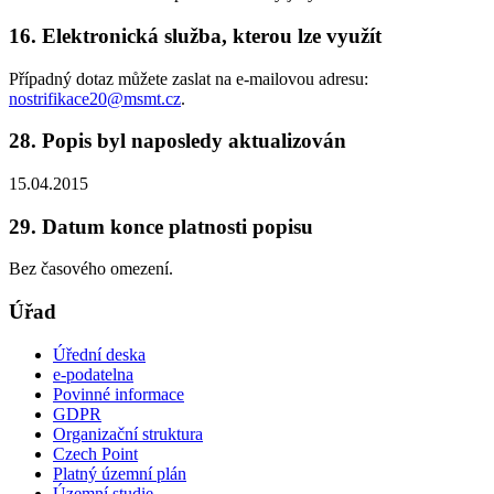
16. Elektronická služba, kterou lze využít
Případný dotaz můžete zaslat na e-mailovou adresu:
nostrifikace20@msmt.cz
.
28. Popis byl naposledy aktualizován
15.04.2015
29. Datum konce platnosti popisu
Bez časového omezení.
Úřad
Úřední deska
e-podatelna
Povinné informace
GDPR
Organizační struktura
Czech Point
Platný územní plán
Územní studie