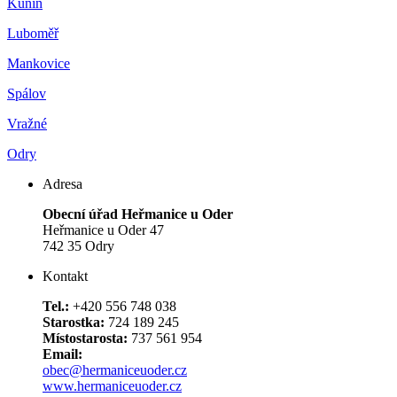
Kunín
Luboměř
Mankovice
Spálov
Vražné
Odry
Adresa
Obecní úřad Heřmanice u Oder
Heřmanice u Oder 47
742 35 Odry
Kontakt
Tel.:
+420 556 748 038
Starostka:
724 189 245
Místostarosta:
737 561 954
Email:
obec@hermaniceuoder.cz
www.hermaniceuoder.cz