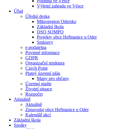
Poradna ve Vésce
Výletní zahrada ve Vésce
Úřad
Úřední deska
Mikroregion Odersko
Základní škola
DSO SOMPO
Projekty obce Heřmanice u Oder
Smlouvy
e-podatelna
Povinné informace
GDPR
Organizační struktura
Czech Point
Platný územní plán
Mapy pro občany
Územní studie
Životní situace
Rozpočet
Aktuálně
Aktuálně
Zpravodaj obce Heřmanice u Oder
Kalendář akcí
Základní škola
Spolky