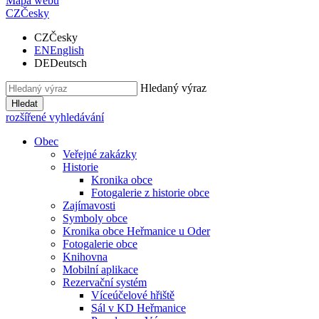
Mapa webu
CZ
Česky
CZ
Česky
EN
English
DE
Deutsch
Hledaný výraz
Hledat
rozšířené vyhledávání
Obec
Veřejné zakázky
Historie
Kronika obce
Fotogalerie z historie obce
Zajímavosti
Symboly obce
Kronika obce Heřmanice u Oder
Fotogalerie obce
Knihovna
Mobilní aplikace
Rezervační systém
Víceúčelové hřiště
Sál v KD Heřmanice