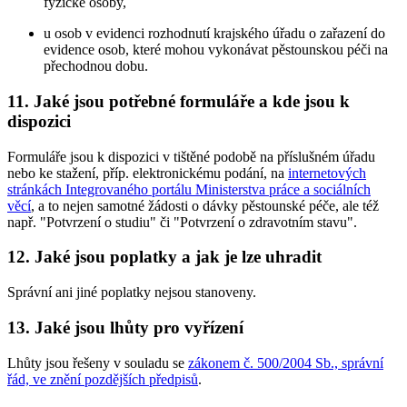
fyzické osoby,
u osob v evidenci rozhodnutí krajského úřadu o zařazení do
evidence osob, které mohou vykonávat pěstounskou péči na
přechodnou dobu.
11. Jaké jsou potřebné formuláře a kde jsou k
dispozici
Formuláře jsou k dispozici v tištěné podobě na příslušném úřadu
nebo ke stažení, příp. elektronickému podání, na
internetových
stránkách Integrovaného portálu Ministerstva práce a sociálních
věcí
, a to nejen samotné žádosti o dávky pěstounské péče, ale též
např. "Potvrzení o studiu" či "Potvrzení o zdravotním stavu".
12. Jaké jsou poplatky a jak je lze uhradit
Správní ani jiné poplatky nejsou stanoveny.
13. Jaké jsou lhůty pro vyřízení
Lhůty jsou řešeny v souladu se
zákonem č. 500/2004 Sb., správní
řád, ve znění pozdějších předpisů
.