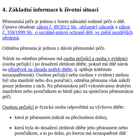
4. Základní informace k životní situaci
Pěstounská péče je jednou z forem náhradní rodinné péče o dítě.
Úpravu obsahuje
zákon č. 89/2012 Sb., občanský zákoník
a
zákon
č. 359/1999 Sb., o sociálně-právní ochraně dětí, ve znění pozdějších
předpisů
.
Odměna pěstouna je jednou z dávek pěstounské péče.
Nárok na odměnu pěstouna má
osoba pečující a osoba v evidenci
(osoba pečující i po dosažení zletilosti dítěte, pokud má dítě nárok
na
příspěvek na úhradu potřeb dítěte
, tj. splňuje kritérium
nezaopatřenosti). Osobou pečující nebo osobou v evidenci mohou
být oba manželé nebo dva poručníci, odměna pěstouna však náleží
pouze jednomu z nich. Na pěstounskou péči vykonávanou druhým
manželem nebo poručníkem se hledí jako na společnou pěstounskou
péči.
Osobou pečující
je fyzická osoba odpovědná za výchovu dítěte:
která je pěstounem (nikoli na přechodnou dobu),
která byla do dosažení zletilosti dítěte jeho pěstounem nebo
poručníkem, a to po dobu, po kterou má nezaopatřené dítě