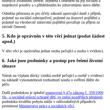
hodných zvláštního zřetele, zejména s ohledem na její sociální a
majetkové poměry a s přihlédnutím ke zdravotnímu stavu dítěte.
Odměna pěstouna se pro účely zákonů upravující daně z příjmů,
pojistné na sociální zabezpečení, pojistné na úrazové pojištění a
pojistné na všeobecné zdravotní pojištění považuje za příjem ze
závislé činnosti.
5. Kdo je oprávněn v této věci jednat (podat žádost
apod.)
V této věci je oprávněna jednat osoba pečující a osoba v evidenci.
6. Jaké jsou podmínky a postup pro řešení životní
situace
Nárok na výplatu dávky vzniká osobě pečující a osobě v evidenci
na základě vykonatelnosti rozhodnutí soudu o svěření dítěte do
péče
.
Další podmínkou je splnění
ustanovení § 47o zákona č. 359/1999
Sb., o sociálně-právní ochraně dětí, ve znění pozdějších předpisů
;
podmínku trvalého pobytu může v odůvodněných případech
prominout
Ministerstvo práce a sociálních věcí
.