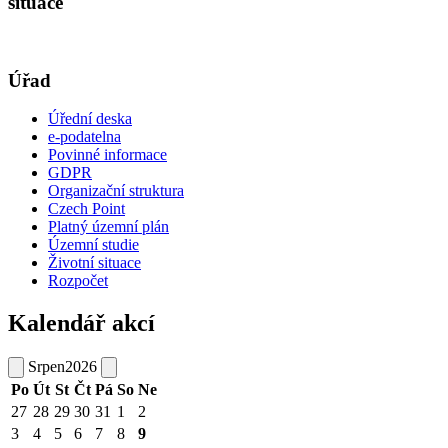
situace
Úřad
Úřední deska
e-podatelna
Povinné informace
GDPR
Organizační struktura
Czech Point
Platný územní plán
Územní studie
Životní situace
Rozpočet
Kalendář akcí
Srpen
2026
Po
Út
St
Čt
Pá
So
Ne
27
28
29
30
31
1
2
3
4
5
6
7
8
9