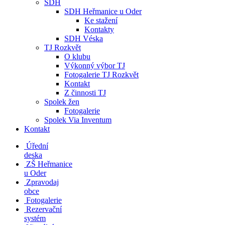
SDH
SDH Heřmanice u Oder
Ke stažení
Kontakty
SDH Véska
TJ Rozkvět
O klubu
Výkonný výbor TJ
Fotogalerie TJ Rozkvět
Kontakt
Z činnosti TJ
Spolek žen
Fotogalerie
Spolek Via Inventum
Kontakt
Úřední
deska
ZŠ Heřmanice
u Oder
Zpravodaj
obce
Fotogalerie
Rezervační
systém