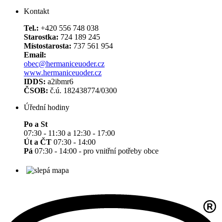
Kontakt
Tel.:
+420 556 748 038
Starostka:
724 189 245
Místostarosta:
737 561 954
Email:
obec@hermaniceuoder.cz
www.hermaniceuoder.cz
IDDS:
a2ibmr6
ČSOB:
č.ú. 182438774/0300
Úřední hodiny
Po a St
07:30 - 11:30 a 12:30 - 17:00
Út a ČT
07:30 - 14:00
Pá
07:30 - 14:00 - pro vnitřní potřeby obce