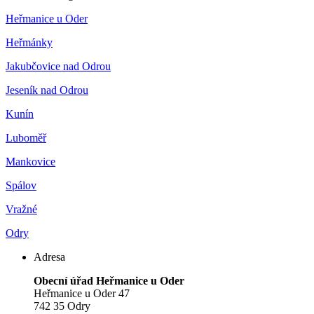
Heřmanice u Oder
Heřmánky
Jakubčovice nad Odrou
Jeseník nad Odrou
Kunín
Luboměř
Mankovice
Spálov
Vražné
Odry
Adresa
Obecní úřad Heřmanice u Oder
Heřmanice u Oder 47
742 35 Odry