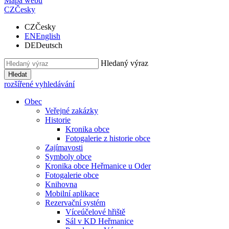
Mapa webu
CZ
Česky
CZ
Česky
EN
English
DE
Deutsch
Hledaný výraz
Hledat
rozšířené vyhledávání
Obec
Veřejné zakázky
Historie
Kronika obce
Fotogalerie z historie obce
Zajímavosti
Symboly obce
Kronika obce Heřmanice u Oder
Fotogalerie obce
Knihovna
Mobilní aplikace
Rezervační systém
Víceúčelové hřiště
Sál v KD Heřmanice