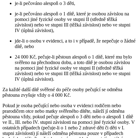
je-li pečováno alespoň o 3 děti,
je-li pečováno alespoň o 1 dítě, které je osobou závislou na
pomoci jiné fyzické osoby ve stupni II (středně těžká
závislost) nebo ve stupni III (těžká závislost) nebo ve stupni
IV (úplná závislost),
jde-li o osobu v evidenci, a to i v případě, že nepečuje o žádné
dítě, nebo
24 000 Kč, pečuje-li pěstoun alespoň o 1 dítě, které mu bylo
svěřeno na přechodnou dobu, a toto dítě je osobou závislou
na pomoci jiné fyzické osoby ve stupni II (středně těžká
závislost) nebo ve stupni III (těžká závislost) nebo ve stupni
IV (úplná závislost).
Za každé další dítě svěřené do péče osoby pečující se odměna
pěstouna zvyšuje vždy o 4 000 Kč.
Pokud je osoba pečující nebo osoba v evidenci rodičem nebo
prarodičem otce nebo matky svěřeného dítěte, náleží jí odměna
pěstouna vždy, pokud pečuje alespoň o 3 děti nebo o alespoň 1 dítě
ve II., III. nebo IV. stupni závislosti na pomoci jiné fyzické osoby. V
ostatních případech (pečuje-li o 1 nebo 2 zdravé děti či děti v I.
stupni závislosti) jí náleží odměna pěstouna pouze v případech