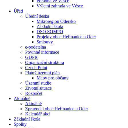
Poradna ve Vésce
Výletní zahrada ve Vésce
Úřad
Úřední deska
Mikroregion Odersko
Základní škola
DSO SOMPO
Projekty obce Heřmanice u Oder
Smlouvy
e-podatelna
Povinné informace
GDPR
Organizační struktura
Czech Point
Platný územní plán
Mapy pro občany
Územní studie
Životní situace
Rozpočet
Aktuálně
Aktuálně
Zpravodaj obce Heřmanice u Oder
Kalendář akcí
Základní škola
Spolky