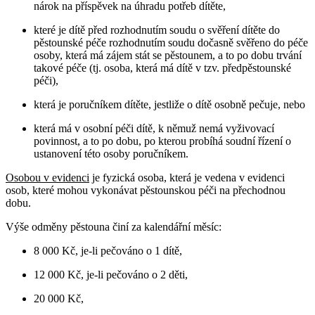
nárok na příspěvek na úhradu potřeb dítěte,
které je dítě před rozhodnutím soudu o svěření dítěte do
pěstounské péče rozhodnutím soudu dočasně svěřeno do péče
osoby, která má zájem stát se pěstounem, a to po dobu trvání
takové péče (tj. osoba, která má dítě v tzv. předpěstounské
péči),
která je poručníkem dítěte, jestliže o dítě osobně pečuje, nebo
která má v osobní péči dítě, k němuž nemá vyživovací
povinnost, a to po dobu, po kterou probíhá soudní řízení o
ustanovení této osoby poručníkem.
Osobou v evidenci
je fyzická osoba, která je vedena v evidenci
osob, které mohou vykonávat pěstounskou péči na přechodnou
dobu.
Výše odměny pěstouna činí za kalendářní měsíc:
8 000 Kč, je-li pečováno o 1 dítě,
12 000 Kč, je-li pečováno o 2 děti,
20 000 Kč,