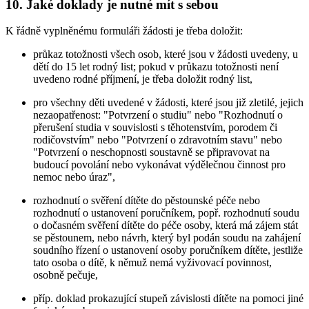
10. Jaké doklady je nutné mít s sebou
K řádně vyplněnému formuláři žádosti je třeba doložit:
průkaz totožnosti všech osob, které jsou v žádosti uvedeny, u
dětí do 15 let rodný list; pokud v průkazu totožnosti není
uvedeno rodné příjmení, je třeba doložit rodný list,
pro všechny děti uvedené v žádosti, které jsou již zletilé, jejich
nezaopatřenost: "Potvrzení o studiu" nebo "Rozhodnutí o
přerušení studia v souvislosti s těhotenstvím, porodem či
rodičovstvím" nebo "Potvrzení o zdravotním stavu" nebo
"Potvrzení o neschopnosti soustavně se připravovat na
budoucí povolání nebo vykonávat výdělečnou činnost pro
nemoc nebo úraz",
rozhodnutí o svěření dítěte do pěstounské péče nebo
rozhodnutí o ustanovení poručníkem, popř. rozhodnutí soudu
o dočasném svěření dítěte do péče osoby, která má zájem stát
se pěstounem, nebo návrh, který byl podán soudu na zahájení
soudního řízení o ustanovení osoby poručníkem dítěte, jestliže
tato osoba o dítě, k němuž nemá vyživovací povinnost,
osobně pečuje,
příp. doklad prokazující stupeň závislosti dítěte na pomoci jiné