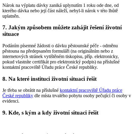
Nárok na výplatu dávky zaniká uplynutím 1 roku ode dne, od
kterého dávka nebo její část náleží, nebyl-li nárok v této lhůtě
uplatněn.
7. Jakým způsobem můžete zahájit řešení životní
situace
Podáním písemné žádosti o dávku pěstounské péče - odměnu
pěstouna na předepsaném formuláři (na originálním nebo z
internetových stránek vytištěném tiskopisu, příp. elektronicky,
pokud vlastníte certifikát pro elektronický podpis) na příslušné
kontaktní pracoviště Úřadu práce České republiky.
8. Na které instituci životní situaci řešit
Je třeba se obrátit na příslušné
kontaktní pracoviště Úřadu práce
České republiky
dle místa trvalého pobytu osoby pečující či osoby v
evidenci.
9. Kde, s kým a kdy životní situaci řešit