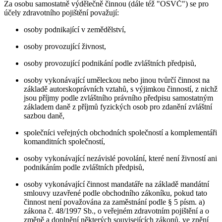
Za osobu samostatně výdělečně činnou (dále též "OSVČ") se pro
účely zdravotního pojištění považují:
osoby podnikající v zemědělství,
osoby provozující živnost,
osoby provozující podnikání podle zvláštních předpisů,
osoby vykonávající uměleckou nebo jinou tvůrčí činnost na
základě autorskoprávních vztahů, s výjimkou činností, z nichž
jsou příjmy podle zvláštního právního předpisu samostatným
základem daně z příjmů fyzických osob pro zdanění zvláštní
sazbou daně,
společníci veřejných obchodních společností a komplementáři
komanditních společností,
osoby vykonávající nezávislé povolání, které není živností ani
podnikáním podle zvláštních předpisů,
osoby vykonávající činnost mandatáře na základě mandátní
smlouvy uzavřené podle obchodního zákoníku, pokud tato
činnost není považována za zaměstnání podle § 5 písm. a)
zákona č. 48/1997 Sb., o veřejném zdravotním pojištění a o
změně a doplnění některých souvisejících zákonů, ve znění