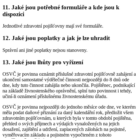
11. Jaké jsou potřebné formuláře a kde jsou k
dispozici
Jednotlivé zdravotní pojišťovny mají své formuláře.
12. Jaké jsou poplatky a jak je lze uhradit
Správní ani jiné poplatky nejsou stanoveny.
13. Jaké jsou lhůty pro vyřízení
OSVČ je povinna oznámit příslušné zdravotní pojišťovně zahájení a
ukončení samostatné výdělečné činnosti nejpozději do 8 dnů ode
dne, kdy tuto činnost zahájila nebo ukončila. Pojištěnec, podnikající
na základě živnostenského oprávnění, splní tuto povinnost i tehdy,
učiní-li oznámení příslušnému živnostenskému úřadu.
OSVČ je povinna nejpozději do jednoho měsíce ode dne, ve kterém
měla podat daňové přiznání za daný kalendářní rok, předložit všem
zdravotním pojišťovnám, u kterých byla v tomto období pojištěna,
přehled o svých příjmech a výdajích vynaložených na jejich
dosažení, zajištění a udržení, zaplacených zálohách na pojistné,
vyměřovacím základu a pojistném vypočteném z tohoto