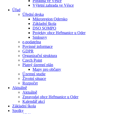
Poradna ve Vésce
Výletní zahrada ve Vésce
Úřad
Úřední deska
Mikroregion Odersko
Základní škola
DSO SOMPO
Projekty obce Heřmanice u Oder
Smlouvy
e-podatelna
Povinné informace
GDPR
Organizační struktura
Czech Point
Platný územní plán
Mapy pro občany
Územní studie
Životní situace
Rozpočet
Aktuálně
Aktuálně
Zpravodaj obce Heřmanice u Oder
Kalendář akcí
Základní škola
Spolky