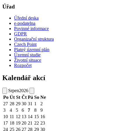
Úřad
Úřední deska
e-podatelna
Povinné informace
GDPR
Organizační struktura
Czech Point
Platný územní plán
Územní studie
Životní situace
Rozpočet
Kalendář akcí
Srpen
2026
Po
Út
St
Čt
Pá
So
Ne
27
28
29
30
31
1
2
3
4
5
6
7
8
9
10
11
12
13
14
15
16
17
18
19
20
21
22
23
24
25
26
27
28
29
30