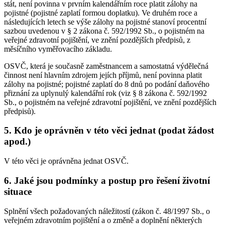
stát, není povinna v prvním kalendářním roce platit zálohy na
pojistné (pojistné zaplatí formou doplatku). Ve druhém roce a
následujících letech se výše zálohy na pojistné stanoví procentní
sazbou uvedenou v § 2 zákona č. 592/1992 Sb., o pojistném na
veřejné zdravotní pojištění, ve znění pozdějších předpisů, z
měsíčního vyměřovacího základu.
OSVČ, která je současně zaměstnancem a samostatná výdělečná
činnost není hlavním zdrojem jejích příjmů, není povinna platit
zálohy na pojistné; pojistné zaplatí do 8 dnů po podání daňového
přiznání za uplynulý kalendářní rok (viz § 8 zákona č. 592/1992
Sb., o pojistném na veřejné zdravotní pojištění, ve znění pozdějších
předpisů).
5. Kdo je oprávněn v této věci jednat (podat žádost
apod.)
V této věci je oprávněna jednat OSVČ.
6. Jaké jsou podmínky a postup pro řešení životní
situace
Splnění všech požadovaných náležitostí (zákon č. 48/1997 Sb., o
veřejném zdravotním pojištění a o změně a doplnění některých