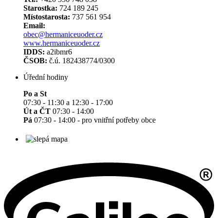
Starostka:
724 189 245
Místostarosta:
737 561 954
Email:
obec@hermaniceuoder.cz
www.hermaniceuoder.cz
IDDS:
a2ibmr6
ČSOB:
č.ú. 182438774/0300
Úřední hodiny
Po a St
07:30 - 11:30 a 12:30 - 17:00
Út a ČT
07:30 - 14:00
Pá
07:30 - 14:00 - pro vnitřní potřeby obce