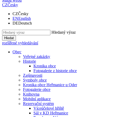
Mapa webu
CZ
Česky
CZ
Česky
EN
English
DE
Deutsch
Hledaný výraz
Hledat
rozšířené vyhledávání
Obec
Veřejné zakázky
Historie
Kronika obce
Fotogalerie z historie obce
Zajímavosti
Symboly obce
Kronika obce Heřmanice u Oder
Fotogalerie obce
Knihovna
Mobilní aplikace
Rezervační systém
Víceúčelové hřiště
Sál v KD Heřmanice