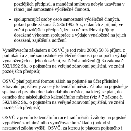
pozdějších předpisů, a mandátní smlouva nebyla uzavřena v
rámci jiné samostatné výdělečné činnosti,
spolupracující osoby osob samostatně výdělečně činných,
pokud podle zákona č. 586/1992 Sb., o daních z příjmů, ve
znění pozdějších předpisů, lze na ně rozdělovat příjmy
dosažené výkonem spolupráce a výdaje vynaložené na jejich
dosažení, zajištění a udržení.
Vyměřovacím základem u OSVČ je (od roku 2006) 50 % příjmu z
podnikání a z jiné samostatné výdělečné činnosti po odpočtu výdajů
vynaložených na jeho dosažení, zajištění a udržení (§ 3a zákona č.
592/1992 Sb., o pojistném na veřejné zdravotní pojištění, ve znění
pozdějších předpisů).
OSVČ platí pojistné formou záloh na pojistné na účet příslušné
zdravotní pojišťovny za celý kalendářní měsíc. Záloha na pojistné je
splatná od prvního dne kalendářního měsíce, na který se platí, do
osmého dne následujícího kalendářního měsíce (viz § 7 zákona č.
592/1992 Sb., o pojistném na veřejné zdravotní pojištění, ve znění
pozdějších předpisů).
OSVČ v prvním kalendářním roce hradí měsíční zálohy na pojistné
vypočtené z minimálního vyměřovacího základu (pokud si
nestanoví zálohu vyšší). OSVČ, za kterou je plátcem pojistného i