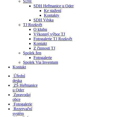
SDH
SDH Heřmanice u Oder
Ke stažení
Kontakty
SDH Véska
TJ Rozkvět
O klubu
Výkonný výbor TJ
Fotogalerie TJ Rozkvět
Kontakt
Z činnosti TJ
Spolek žen
Fotogalerie
Spolek Via Inventum
Kontakt
Úřední
deska
ZŠ Heřmanice
u Oder
Zpravodaj
obce
Fotogalerie
Rezervační
systém