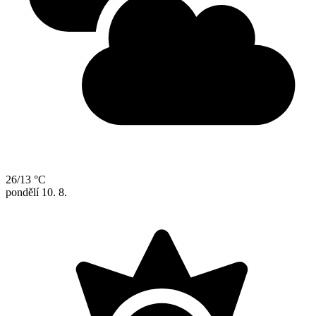
26/13 °C
pondělí
10. 8.