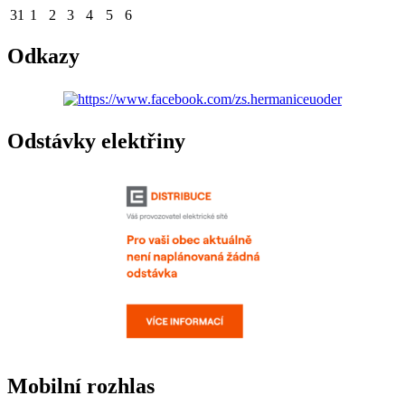
31
1
2
3
4
5
6
Odkazy
Odstávky elektřiny
Mobilní rozhlas