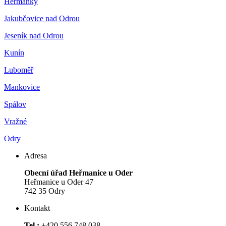
Heřmánky
Jakubčovice nad Odrou
Jeseník nad Odrou
Kunín
Luboměř
Mankovice
Spálov
Vražné
Odry
Adresa
Obecní úřad Heřmanice u Oder
Heřmanice u Oder 47
742 35 Odry
Kontakt
Tel.:
+420 556 748 038