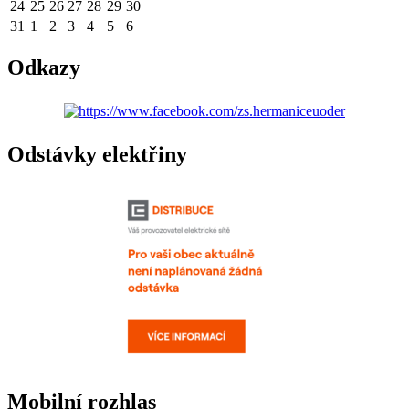
24
25
26
27
28
29
30
31
1
2
3
4
5
6
Odkazy
Odstávky elektřiny
Mobilní rozhlas