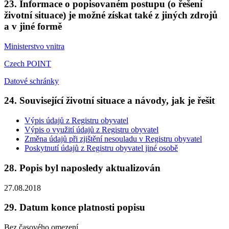
23. Informace o popisovaném postupu (o řešení
životní situace) je možné získat také z jiných zdrojů
a v jiné formě
Ministerstvo vnitra
Czech POINT
Datové schránky
24. Související životní situace a návody, jak je řešit
Výpis údajů z Registru obyvatel
Výpis o využití údajů z Registru obyvatel
Změna údajů při zjištění nesouladu v Registru obyvatel
Poskytnutí údajů z Registru obyvatel jiné osobě
28. Popis byl naposledy aktualizován
27.08.2018
29. Datum konce platnosti popisu
Bez časového omezení.