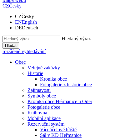
Mapa webu
CZ
Česky
CZ
Česky
EN
English
DE
Deutsch
Hledaný výraz
Hledat
rozšířené vyhledávání
Obec
Veřejné zakázky
Historie
Kronika obce
Fotogalerie z historie obce
Zajímavosti
Symboly obce
Kronika obce Heřmanice u Oder
Fotogalerie obce
Knihovna
Mobilní aplikace
Rezervační systém
Víceúčelové hřiště
Sál v KD Heřmanice