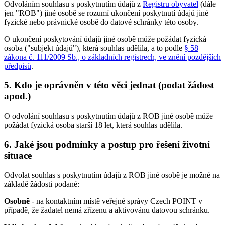
Odvoláním souhlasu s poskytnutím údajů z
Registru obyvatel
(dále
jen "ROB") jiné osobě se rozumí ukončení poskytnutí údajů jiné
fyzické nebo právnické osobě do datové schránky této osoby.
O ukončení poskytování údajů jiné osobě může požádat fyzická
osoba ("subjekt údajů"), která souhlas udělila, a to podle
§ 58
zákona č. 111/2009 Sb., o základních registrech, ve znění pozdějších
předpisů
.
5. Kdo je oprávněn v této věci jednat (podat žádost
apod.)
O odvolání souhlasu s poskytnutím údajů z ROB jiné osobě může
požádat fyzická osoba starší 18 let, která souhlas udělila.
6. Jaké jsou podmínky a postup pro řešení životní
situace
Odvolat souhlas s poskytnutím údajů z ROB jiné osobě je možné na
základě žádosti podané:
Osobně
- na kontaktním místě veřejné správy Czech POINT v
případě, že žadatel nemá zřízenu a aktivovánu datovou schránku.