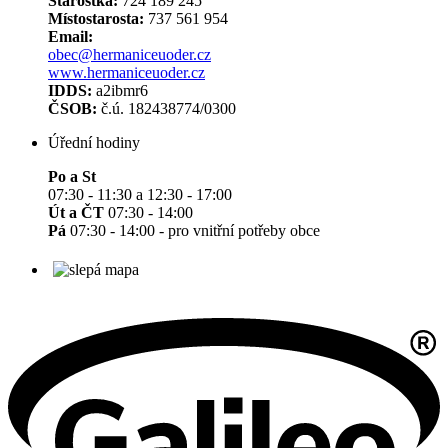
Starostka:
724 189 245
Místostarosta:
737 561 954
Email:
obec@hermaniceuoder.cz
www.hermaniceuoder.cz
IDDS:
a2ibmr6
ČSOB:
č.ú. 182438774/0300
Úřední hodiny
Po a St
07:30 - 11:30 a 12:30 - 17:00
Út a ČT
07:30 - 14:00
Pá
07:30 - 14:00 - pro vnitřní potřeby obce