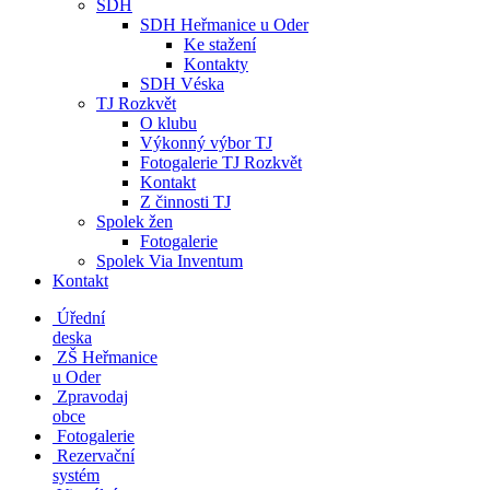
SDH
SDH Heřmanice u Oder
Ke stažení
Kontakty
SDH Véska
TJ Rozkvět
O klubu
Výkonný výbor TJ
Fotogalerie TJ Rozkvět
Kontakt
Z činnosti TJ
Spolek žen
Fotogalerie
Spolek Via Inventum
Kontakt
Úřední
deska
ZŠ Heřmanice
u Oder
Zpravodaj
obce
Fotogalerie
Rezervační
systém