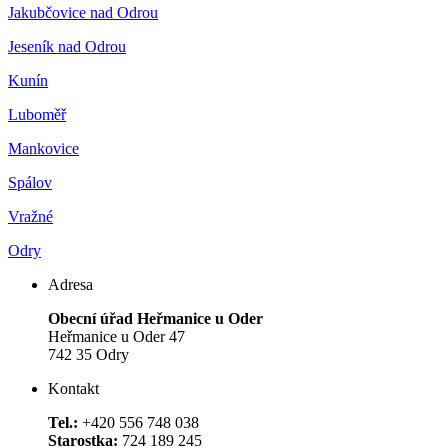
Jakubčovice nad Odrou
Jeseník nad Odrou
Kunín
Luboměř
Mankovice
Spálov
Vražné
Odry
Adresa
Obecní úřad Heřmanice u Oder
Heřmanice u Oder 47
742 35 Odry
Kontakt
Tel.:
+420 556 748 038
Starostka:
724 189 245