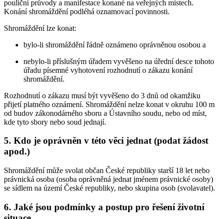
pouliční průvody a manifestace konané na veřejných místech.
Konání shromáždění podléhá oznamovací povinnosti.
Shromáždění lze konat:
bylo-li shromáždění řádně oznámeno oprávněnou osobou a
nebylo-li příslušným úřadem vyvěšeno na úřední desce tohoto
úřadu písemné vyhotovení rozhodnutí o zákazu konání
shromáždění.
Rozhodnutí o zákazu musí být vyvěšeno do 3 dnů od okamžiku
přijetí platného oznámení. Shromáždění nelze konat v okruhu 100 m
od budov zákonodárného sboru a Ústavního soudu, nebo od míst,
kde tyto sbory nebo soud jednají.
5. Kdo je oprávněn v této věci jednat (podat žádost
apod.)
Shromáždění může svolat občan České republiky starší 18 let nebo
právnická osoba (osoba oprávněná jednat jménem právnické osoby)
se sídlem na území České republiky, nebo skupina osob (svolavatel).
6. Jaké jsou podmínky a postup pro řešení životní
situace