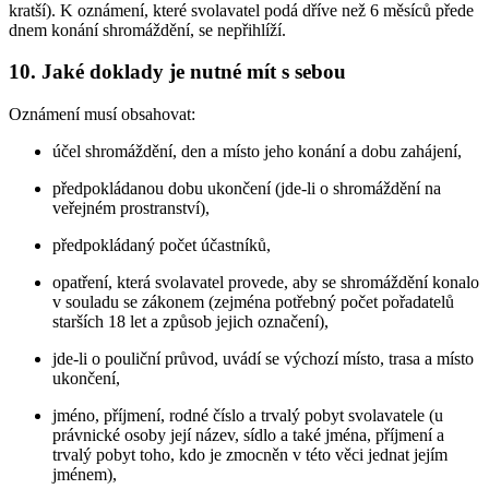
kratší). K oznámení, které svolavatel podá dříve než 6 měsíců přede
dnem konání shromáždění, se nepřihlíží.
10. Jaké doklady je nutné mít s sebou
Oznámení musí obsahovat:
účel shromáždění, den a místo jeho konání a dobu zahájení,
předpokládanou dobu ukončení (jde-li o shromáždění na
veřejném prostranství),
předpokládaný počet účastníků,
opatření, která svolavatel provede, aby se shromáždění konalo
v souladu se zákonem (zejména potřebný počet pořadatelů
starších 18 let a způsob jejich označení),
jde-li o pouliční průvod, uvádí se výchozí místo, trasa a místo
ukončení,
jméno, příjmení, rodné číslo a trvalý pobyt svolavatele (u
právnické osoby její název, sídlo a také jména, příjmení a
trvalý pobyt toho, kdo je zmocněn v této věci jednat jejím
jménem),