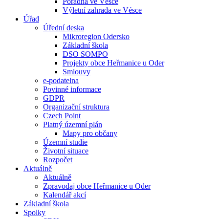
Poradna ve Vésce
Výletní zahrada ve Vésce
Úřad
Úřední deska
Mikroregion Odersko
Základní škola
DSO SOMPO
Projekty obce Heřmanice u Oder
Smlouvy
e-podatelna
Povinné informace
GDPR
Organizační struktura
Czech Point
Platný územní plán
Mapy pro občany
Územní studie
Životní situace
Rozpočet
Aktuálně
Aktuálně
Zpravodaj obce Heřmanice u Oder
Kalendář akcí
Základní škola
Spolky