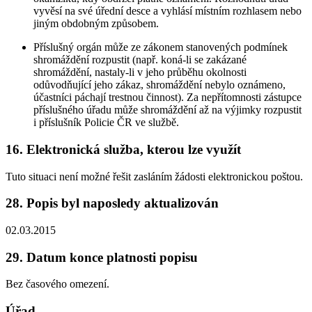
vyvěsí na své úřední desce a vyhlásí místním rozhlasem nebo
jiným obdobným způsobem.
Příslušný orgán může ze zákonem stanovených podmínek
shromáždění rozpustit (např. koná-li se zakázané
shromáždění, nastaly-li v jeho průběhu okolnosti
odůvodňující jeho zákaz, shromáždění nebylo oznámeno,
účastníci páchají trestnou činnost). Za nepřítomnosti zástupce
příslušného úřadu může shromáždění až na výjimky rozpustit
i příslušník Policie ČR ve službě.
16. Elektronická služba, kterou lze využít
Tuto situaci není možné řešit zasláním žádosti elektronickou poštou.
28. Popis byl naposledy aktualizován
02.03.2015
29. Datum konce platnosti popisu
Bez časového omezení.
Úřad