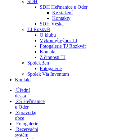
SDH
SDH Heřmanice u Oder
Ke stažení
Kontakty
SDH Véska
TJ Rozkvět
O klubu
Výkonný výbor TJ
Fotogalerie TJ Rozkvět
Kontakt
Z činnosti TJ
Spolek žen
Fotogalerie
Spolek Via Inventum
Kontakt
Úřední
deska
ZŠ Heřmanice
u Oder
Zpravodaj
obce
Fotogalerie
Rezervační
systém