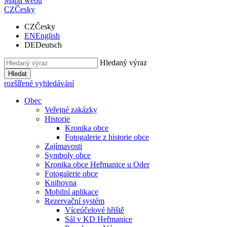
Mapa webu
CZ
Česky
CZ
Česky
EN
English
DE
Deutsch
Hledaný výraz
Hledat
rozšířené vyhledávání
Obec
Veřejné zakázky
Historie
Kronika obce
Fotogalerie z historie obce
Zajímavosti
Symboly obce
Kronika obce Heřmanice u Oder
Fotogalerie obce
Knihovna
Mobilní aplikace
Rezervační systém
Víceúčelové hřiště
Sál v KD Heřmanice