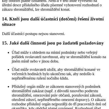
kdy obdržel platné oznámení. Není-li v této lhůtě vyvěšeno na
úřední desce příslušného úřadu písemné vyhotovení rozhodnutí o
zákazu shromáždění, lze shromáždění konat.
14. Kteří jsou další účastníci (dotčení) řešení životní
situace
Další účastníci postupu nejsou stanoveni.
15. Jaké další činnosti jsou po žadateli požadovány
Úřad může s ohledem na místní podmínky nebo veřejný
pořádek svolavateli navrhnout, aby se shromáždění konalo na
jiném místě nebo v jinou dobu.
Úřad může svolavateli uložit, aby shromáždění konané ve
večerních hodinách bylo ukončeno tak, aby nedošlo k
nepřiměřenému rušení nočního klidu.
Příslušný orgán může ze zákonem stanovených podmínek
shromáždění zakázat (např. z důvodů rasového podtextu
shromáždění, omezování práv občanů, porušování zákonů,
ohrožení zdraví, nepřiměřeného omezení dopravy). O zákazu
rozhodne příslušný orgán nejpozději do tří pracovních dnů od
okamžiku, kdy obdržel platné oznámení. Rozhodnutí úřad