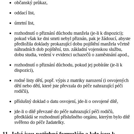
občanský průkaz,
oddací list,
úmrtní list,
rozhodnutí o přiznání důchodu manžela (je-li k dispozici);
pokud však ke dni smrti nebyl přiznán, pak je žádoucí, abyste
předložila doklady prokazující dobu pojištění manžela včetně
náhradních dob pojištění, tzn. základní vojenskou službu,
dobu studia, vedení v evidenci uchazečů o zaměstnání apod.,
rozhodnutí o přiznání důchodu, pokud jej pobíráte (je-li k
dispozici),
rodné listy dětí, popř. výpis z matriky narození (i osvojených
dětí nebo dětí, které jste převzala do péče nahrazující péči
rodičů),
příslušný doklad o datu osvojení, jde-li o osvojené dítě,
jde-li o dítě převzaté do péče nahrazující péči rodičů,
předkládá se rozhodnutí příslušného orgánu, kterým bylo dítě
svěřeno do péče žadatelky.
11. Jaké jsou potřebné formuláře a kde jsou k