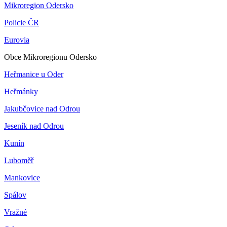
Mikroregion Odersko
Policie ČR
Eurovia
Obce Mikroregionu Odersko
Heřmanice u Oder
Heřmánky
Jakubčovice nad Odrou
Jeseník nad Odrou
Kunín
Luboměř
Mankovice
Spálov
Vražné