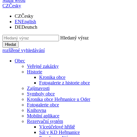
Mapa webu
CZ
Česky
CZ
Česky
EN
English
DE
Deutsch
Hledaný výraz
Hledat
rozšířené vyhledávání
Obec
Veřejné zakázky
Historie
Kronika obce
Fotogalerie z historie obce
Zajímavosti
Symboly obce
Kronika obce Heřmanice u Oder
Fotogalerie obce
Knihovna
Mobilní aplikace
Rezervační systém
Víceúčelové hřiště
Sál v KD Heřmanice