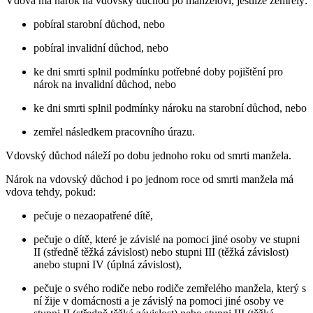
Vdova má nárok na vdovský důchod po manželovi, jestliže zemřelý:
pobíral starobní důchod, nebo
pobíral invalidní důchod, nebo
ke dni smrti splnil podmínku potřebné doby pojištění pro
nárok na invalidní důchod, nebo
ke dni smrti splnil podmínky nároku na starobní důchod, nebo
zemřel následkem pracovního úrazu.
Vdovský důchod náleží po dobu jednoho roku od smrti manžela.
Nárok na vdovský důchod i po jednom roce od smrti manžela má
vdova tehdy, pokud:
pečuje o nezaopatřené dítě,
pečuje o dítě, které je závislé na pomoci jiné osoby ve stupni
II (středně těžká závislost) nebo stupni III (těžká závislost)
anebo stupni IV (úplná závislost),
pečuje o svého rodiče nebo rodiče zemřelého manžela, který s
ní žije v domácnosti a je závislý na pomoci jiné osoby ve