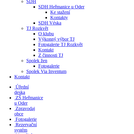
SDH
SDH Heřmanice u Oder
Ke stažení
Kontakty
SDH Véska
TJ Rozkvět
O klubu
Výkonný výbor TJ
Fotogalerie TJ Rozkvět
Kontakt
Z činnosti TJ
Spolek žen
Fotogalerie
Spolek Via Inventum
Kontakt
Úřední
deska
ZŠ Heřmanice
u Oder
Zpravodaj
obce
Fotogalerie
Rezervační
systém