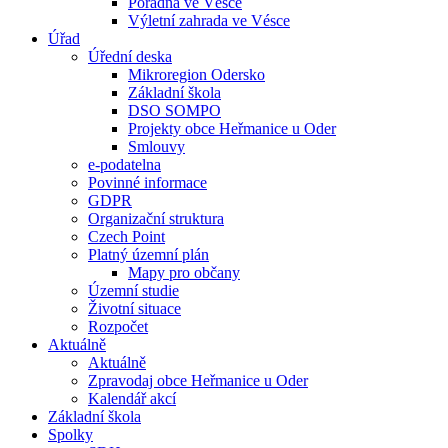
Poradna ve Vésce
Výletní zahrada ve Vésce
Úřad
Úřední deska
Mikroregion Odersko
Základní škola
DSO SOMPO
Projekty obce Heřmanice u Oder
Smlouvy
e-podatelna
Povinné informace
GDPR
Organizační struktura
Czech Point
Platný územní plán
Mapy pro občany
Územní studie
Životní situace
Rozpočet
Aktuálně
Aktuálně
Zpravodaj obce Heřmanice u Oder
Kalendář akcí
Základní škola
Spolky