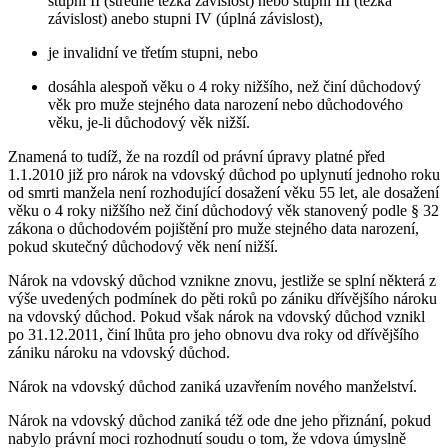
stupni II (středně těžká závislost) nebo stupni III (těžká
závislost) anebo stupni IV (úplná závislost),
je invalidní ve třetím stupni, nebo
dosáhla alespoň věku o 4 roky nižšího, než činí důchodový
věk pro muže stejného data narození nebo důchodového
věku, je-li důchodový věk nižší.
Znamená to tudíž, že na rozdíl od právní úpravy platné před
1.1.2010 již pro nárok na vdovský důchod po uplynutí jednoho roku
od smrti manžela není rozhodující dosažení věku 55 let, ale dosažení
věku o 4 roky nižšího než činí důchodový věk stanovený podle § 32
zákona o důchodovém pojištění pro muže stejného data narození,
pokud skutečný důchodový věk není nižší.
Nárok na vdovský důchod vznikne znovu, jestliže se splní některá z
výše uvedených podmínek do pěti roků po zániku dřívějšího nároku
na vdovský důchod. Pokud však nárok na vdovský důchod vznikl
po 31.12.2011, činí lhůta pro jeho obnovu dva roky od dřívějšího
zániku nároku na vdovský důchod.
Nárok na vdovský důchod zaniká uzavřením nového manželství.
Nárok na vdovský důchod zaniká též ode dne jeho přiznání, pokud
nabylo právní moci rozhodnutí soudu o tom, že vdova úmyslně