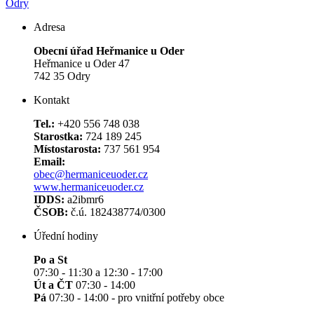
Odry
Adresa
Obecní úřad Heřmanice u Oder
Heřmanice u Oder 47
742 35 Odry
Kontakt
Tel.:
+420 556 748 038
Starostka:
724 189 245
Místostarosta:
737 561 954
Email:
obec@hermaniceuoder.cz
www.hermaniceuoder.cz
IDDS:
a2ibmr6
ČSOB:
č.ú. 182438774/0300
Úřední hodiny
Po a St
07:30 - 11:30 a 12:30 - 17:00
Út a ČT
07:30 - 14:00
Pá
07:30 - 14:00 - pro vnitřní potřeby obce