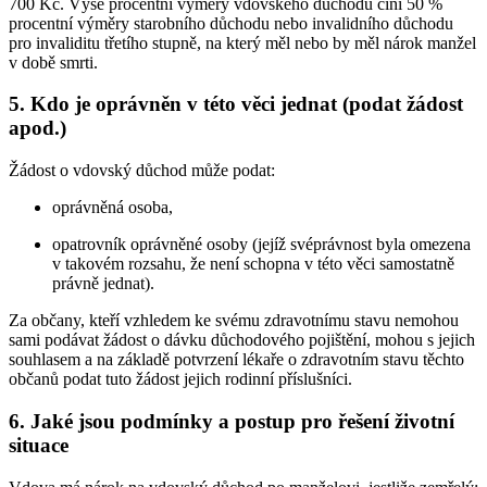
700 Kč. Výše procentní výměry vdovského důchodu činí 50 %
procentní výměry starobního důchodu nebo invalidního důchodu
pro invaliditu třetího stupně, na který měl nebo by měl nárok manžel
v době smrti.
5. Kdo je oprávněn v této věci jednat (podat žádost
apod.)
Žádost o vdovský důchod může podat:
oprávněná osoba,
opatrovník oprávněné osoby (jejíž svéprávnost byla omezena
v takovém rozsahu, že není schopna v této věci samostatně
právně jednat).
Za občany, kteří vzhledem ke svému zdravotnímu stavu nemohou
sami podávat žádost o dávku důchodového pojištění, mohou s jejich
souhlasem a na základě potvrzení lékaře o zdravotním stavu těchto
občanů podat tuto žádost jejich rodinní příslušníci.
6. Jaké jsou podmínky a postup pro řešení životní
situace