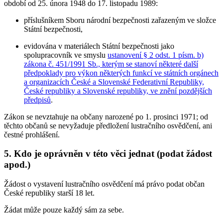
období od 25. února 1948 do 17. listopadu 1989:
příslušníkem Sboru národní bezpečnosti zařazeným ve složce
Státní bezpečnosti,
evidována v materiálech Státní bezpečnosti jako
spolupracovník ve smyslu
ustanovení § 2 odst. 1 písm. b)
zákona č. 451/1991 Sb., kterým se stanoví některé další
předpoklady pro výkon některých funkcí ve státních orgánech
a organizacích České a Slovenské Federativní Republiky,
České republiky a Slovenské republiky, ve znění pozdějších
předpisů
.
Zákon se nevztahuje na občany narozené po 1. prosinci 1971; od
těchto občanů se nevyžaduje předložení lustračního osvědčení, ani
čestné prohlášení.
5. Kdo je oprávněn v této věci jednat (podat žádost
apod.)
Žádost o vystavení lustračního osvědčení má právo podat občan
České republiky starší 18 let.
Žádat může pouze každý sám za sebe.