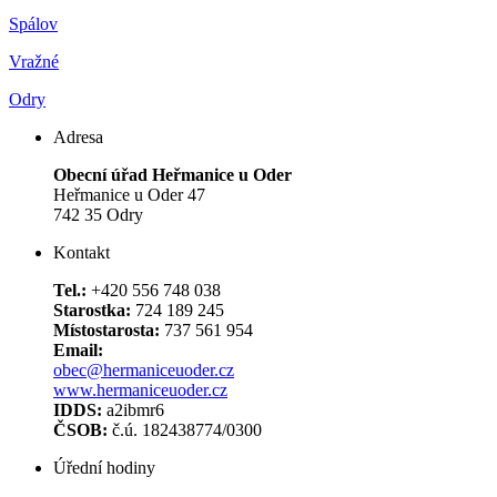
Spálov
Vražné
Odry
Adresa
Obecní úřad Heřmanice u Oder
Heřmanice u Oder 47
742 35 Odry
Kontakt
Tel.:
+420 556 748 038
Starostka:
724 189 245
Místostarosta:
737 561 954
Email:
obec@hermaniceuoder.cz
www.hermaniceuoder.cz
IDDS:
a2ibmr6
ČSOB:
č.ú. 182438774/0300
Úřední hodiny