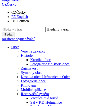
Mapa webu
CZ
Česky
CZ
Česky
EN
English
DE
Deutsch
Hledaný výraz
Hledat
rozšířené vyhledávání
Obec
Veřejné zakázky
Historie
Kronika obce
Fotogalerie z historie obce
Zajímavosti
Symboly obce
Kronika obce Heřmanice u Oder
Fotogalerie obce
Knihovna
Mobilní aplikace
Rezervační systém
Víceúčelové hřiště
Sál v KD Heřmanice