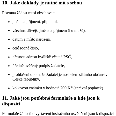
10. Jaké doklady je nutné mít s sebou
Písemná žádost musí obsahovat:
jméno a příjmení, příp. titul,
všechna dřívější jména a příjmení (i u mužů),
datum a místo narození,
celé rodné číslo,
přesnou adresu bydliště včetně PSČ,
úředně ověřený podpis žadatele,
prohlášení o tom, že žadatel je nositelem státního občanství
České republiky,
kolkovou známku v hodnotě 200 Kč (správní poplatek).
11. Jaké jsou potřebné formuláře a kde jsou k
dispozici
Formuláře žádostí o vystavení lustračního osvědčení jsou k dispozici