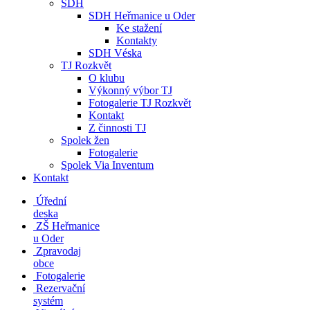
SDH
SDH Heřmanice u Oder
Ke stažení
Kontakty
SDH Véska
TJ Rozkvět
O klubu
Výkonný výbor TJ
Fotogalerie TJ Rozkvět
Kontakt
Z činnosti TJ
Spolek žen
Fotogalerie
Spolek Via Inventum
Kontakt
Úřední
deska
ZŠ Heřmanice
u Oder
Zpravodaj
obce
Fotogalerie
Rezervační
systém