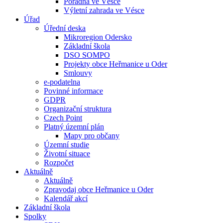
Poradna ve Vésce
Výletní zahrada ve Vésce
Úřad
Úřední deska
Mikroregion Odersko
Základní škola
DSO SOMPO
Projekty obce Heřmanice u Oder
Smlouvy
e-podatelna
Povinné informace
GDPR
Organizační struktura
Czech Point
Platný územní plán
Mapy pro občany
Územní studie
Životní situace
Rozpočet
Aktuálně
Aktuálně
Zpravodaj obce Heřmanice u Oder
Kalendář akcí
Základní škola
Spolky