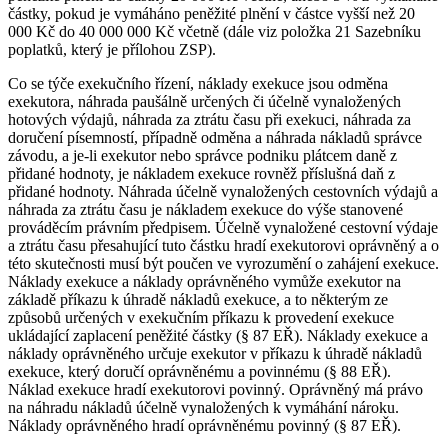
částky, pokud je vymáháno peněžité plnění v částce vyšší než 20
000 Kč do 40 000 000 Kč včetně (dále viz položka 21 Sazebníku
poplatků, který je přílohou ZSP).
Co se týče exekučního řízení, náklady exekuce jsou odměna
exekutora, náhrada paušálně určených či účelně vynaložených
hotových výdajů, náhrada za ztrátu času při exekuci, náhrada za
doručení písemností, případně odměna a náhrada nákladů správce
závodu, a je-li exekutor nebo správce podniku plátcem daně z
přidané hodnoty, je nákladem exekuce rovněž příslušná daň z
přidané hodnoty. Náhrada účelně vynaložených cestovních výdajů a
náhrada za ztrátu času je nákladem exekuce do výše stanovené
prováděcím právním předpisem. Účelně vynaložené cestovní výdaje
a ztrátu času přesahující tuto částku hradí exekutorovi oprávněný a o
této skutečnosti musí být poučen ve vyrozumění o zahájení exekuce.
Náklady exekuce a náklady oprávněného vymůže exekutor na
základě příkazu k úhradě nákladů exekuce, a to některým ze
způsobů určených v exekučním příkazu k provedení exekuce
ukládající zaplacení peněžité částky (§ 87 EŘ). Náklady exekuce a
náklady oprávněného určuje exekutor v příkazu k úhradě nákladů
exekuce, který doručí oprávněnému a povinnému (§ 88 EŘ).
Náklad exekuce hradí exekutorovi povinný. Oprávněný má právo
na náhradu nákladů účelně vynaložených k vymáhání nároku.
Náklady oprávněného hradí oprávněnému povinný (§ 87 EŘ).