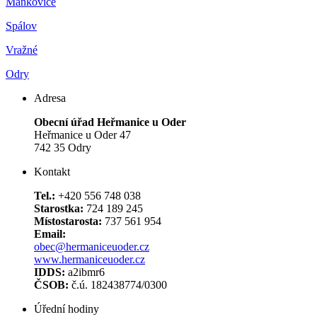
Mankovice
Spálov
Vražné
Odry
Adresa
Obecní úřad Heřmanice u Oder
Heřmanice u Oder 47
742 35 Odry
Kontakt
Tel.:
+420 556 748 038
Starostka:
724 189 245
Místostarosta:
737 561 954
Email:
obec@hermaniceuoder.cz
www.hermaniceuoder.cz
IDDS:
a2ibmr6
ČSOB:
č.ú. 182438774/0300
Úřední hodiny