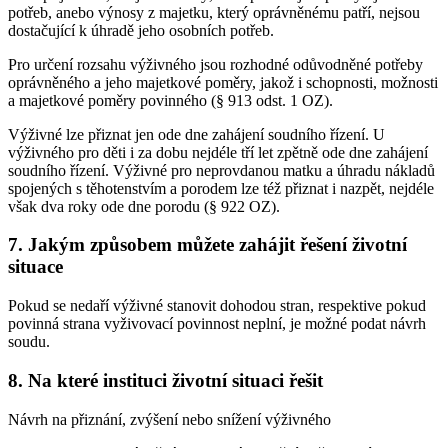
potřeb, anebo výnosy z majetku, který oprávněnému patří, nejsou
dostačující k úhradě jeho osobních potřeb.
Pro určení rozsahu výživného jsou rozhodné odůvodněné potřeby
oprávněného a jeho majetkové poměry, jakož i schopnosti, možnosti
a majetkové poměry povinného (§ 913 odst. 1 OZ).
Výživné lze přiznat jen ode dne zahájení soudního řízení. U
výživného pro děti i za dobu nejdéle tří let zpětně ode dne zahájení
soudního řízení. Výživné pro neprovdanou matku a úhradu nákladů
spojených s těhotenstvím a porodem lze též přiznat i nazpět, nejdéle
však dva roky ode dne porodu (§ 922 OZ).
7. Jakým způsobem můžete zahájit řešení životní
situace
Pokud se nedaří výživné stanovit dohodou stran, respektive pokud
povinná strana vyživovací povinnost neplní, je možné podat návrh
soudu.
8. Na které instituci životní situaci řešit
Návrh na přiznání, zvýšení nebo snížení výživného