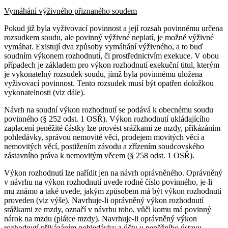
Vymáhání výživného přiznaného soudem
Pokud již byla vyživovací povinnost a její rozsah povinnému určena
rozsudkem soudu, ale povinný výživné neplatí, je možné výživné
vymáhat. Existují dva způsoby vymáhání výživného, a to buď
soudním výkonem rozhodnutí, či prostřednictvím exekuce. V obou
případech je základem pro výkon rozhodnutí exekuční titul, kterým
je vykonatelný rozsudek soudu, jímž byla povinnému uložena
vyživovací povinnost. Tento rozsudek musí být opatřen doložkou
vykonatelnosti (viz dále).
Návrh na soudní výkon rozhodnutí se podává k obecnému soudu
povinného (§ 252 odst. 1 OSŘ). Výkon rozhodnutí ukládajícího
zaplacení peněžité částky lze provést srážkami ze mzdy, přikázáním
pohledávky, správou nemovité věci, prodejem movitých věcí a
nemovitých věcí, postižením závodu a zřízením soudcovského
zástavního práva k nemovitým věcem (§ 258 odst. 1 OSŘ).
Výkon rozhodnutí lze nařídit jen na návrh oprávněného. Oprávněný
v návrhu na výkon rozhodnutí uvede rodné číslo povinného, je-li
mu známo a také uvede, jakým způsobem má být výkon rozhodnutí
proveden (viz výše). Navrhuje-li oprávněný výkon rozhodnutí
srážkami ze mzdy, označí v návrhu toho, vůči komu má povinný
nárok na mzdu (plátce mzdy). Navrhuje-li oprávněný výkon
rozhodnutí přikázáním pohledávky z účtu u peněžního ústavu,