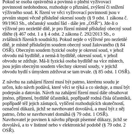
Pokud se osoba oprávněná a povinná o plnění vyživovací
povinnosti nedohodnou, rozhoduje o přiznání, zvýšení či snížení
výživného soud. K řízení ve věci vyživovací povinnosti jsou v
prvním stupni věcně příslušné okresní soudy (§ 9 odst. 1 zákona č.
99/1963 Sb., občanský soudní řád - dále jen „OSŘ“). Jde-li o
výživné pro nezletilé dítě, je pro řízení místně příslušný obecný soud
dítěte (§ 467 odst. 1 a § 4 odst. 2 zákona č. 292/2013 Sb., o
zvláštních řízeních soudních). Pokud nejde o výživné pro nezletilé
dítě, je místně příslušným soudem obecný soud žalovaného (§ 84
OSŘ). Obecným soudem fyzické osoby je okresní soud, v jehož
obvodu má bydliště, a nemá-li bydliště, okresní soud, v jehož
obvodu se zdržuje. Má-li fyzická osoba bydliště na více místech,
jsou jejím obecným soudem všechny okresní soudy, v jejichž
obvodu bydlí s úmyslem zdržovat se tam trvale. (§ 85 odst. 1 OSŘ).
Z návrhu na zahájení řízení musí být patrno, kterému soudu je
určen, kdo návrh podává, které věci se týká a co sleduje, a musí být
podepsán a datován. Návrh na zahájení řízení musí dále obsahovat
jméno, příjmení, bydliště účastníků, popřípadě rodná čísla účastníků,
popřípadě též jejich zástupců, vylíčení rozhodujících skutečností,
označení důkazů, jichž se navrhovatel dovolává, a musí být z něj
patrno, čeho se navrhovatel domáhá (§ 79 odst. 1 OSŘ).
Navrhovatel je povinen k návrhu připojit písemné důkazy, jichž se
dovolává, a to v listinné nebo v elektronické podobě (§ 79 odst. 2
OSŘ).