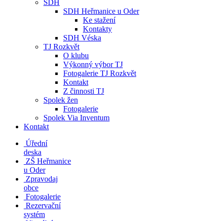
SDH
SDH Heřmanice u Oder
Ke stažení
Kontakty
SDH Véska
TJ Rozkvět
O klubu
Výkonný výbor TJ
Fotogalerie TJ Rozkvět
Kontakt
Z činnosti TJ
Spolek žen
Fotogalerie
Spolek Via Inventum
Kontakt
Úřední
deska
ZŠ Heřmanice
u Oder
Zpravodaj
obce
Fotogalerie
Rezervační
systém