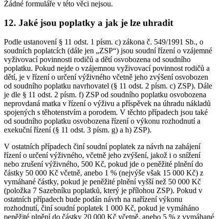
Žádné formuláře v této věci nejsou.
12. Jaké jsou poplatky a jak je lze uhradit
Podle ustanovení § 11 odst. 1 písm. c) zákona č. 549/1991 Sb., o
soudních poplatcích (dále jen „ZSP“) jsou soudní řízení o vzájemné
vyživovací povinnosti rodičů a dětí osvobozena od soudního
poplatku. Pokud nejde o vzájemnou vyživovací povinnost rodičů a
dětí, je v řízení o určení výživného včetně jeho zvýšení osvobozen
od soudního poplatku navrhovatel (§ 11 odst. 2 písm. c) ZSP). Dále
je dle § 11 odst. 2 písm. f) ZSP od soudního poplatku osvobozena
neprovdaná matka v řízení o výživu a příspěvek na úhradu nákladů
spojených s těhotenstvím a porodem. V těchto případech jsou také
od soudního poplatku osvobozena řízení o výkonu rozhodnutí a
exekuční řízení (§ 11 odst. 3 písm. g) a h) ZSP).
V ostatních případech činí soudní poplatek za návrh na zahájení
řízení o určení výživného, včetně jeho zvýšení, jakož i o snížení
nebo zrušení výživného, 500 Kč, pokud jde o peněžité plnění do
částky 50 000 Kč včetně, anebo 1 % (nejvýše však 15 000 Kč) z
vymáhané částky, pokud je peněžité plnění vyšší než 50 000 Kč
(položka 7 Sazebníku poplatků, který je přílohou ZSP). Pokud v
ostatních případech bude podán návrh na nařízení výkonu
rozhodnutí, činí soudní poplatek 1 000 Kč, pokud je vymáháno
peněžité plnění do částky 20 000 Kč včetně, anebo 5 % z vymáhané