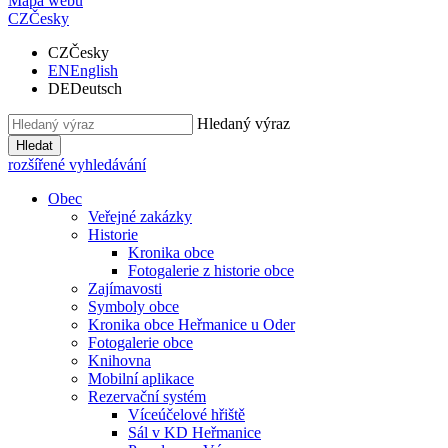
Mapa webu
CZ
Česky
CZ
Česky
EN
English
DE
Deutsch
Hledaný výraz
Hledat
rozšířené vyhledávání
Obec
Veřejné zakázky
Historie
Kronika obce
Fotogalerie z historie obce
Zajímavosti
Symboly obce
Kronika obce Heřmanice u Oder
Fotogalerie obce
Knihovna
Mobilní aplikace
Rezervační systém
Víceúčelové hřiště
Sál v KD Heřmanice