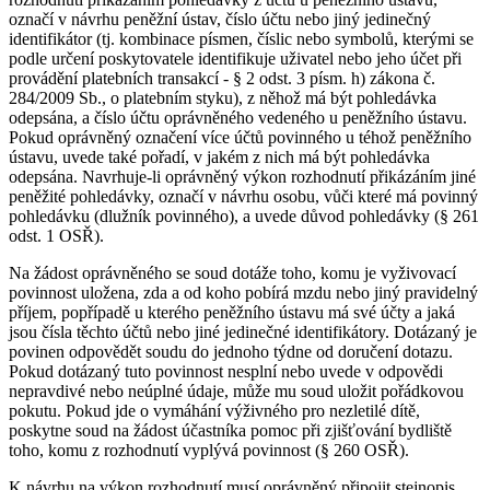
označí v návrhu peněžní ústav, číslo účtu nebo jiný jedinečný
identifikátor (tj. kombinace písmen, číslic nebo symbolů, kterými se
podle určení poskytovatele identifikuje uživatel nebo jeho účet při
provádění platebních transakcí - § 2 odst. 3 písm. h) zákona č.
284/2009 Sb., o platebním styku), z něhož má být pohledávka
odepsána, a číslo účtu oprávněného vedeného u peněžního ústavu.
Pokud oprávněný označení více účtů povinného u téhož peněžního
ústavu, uvede také pořadí, v jakém z nich má být pohledávka
odepsána. Navrhuje-li oprávněný výkon rozhodnutí přikázáním jiné
peněžité pohledávky, označí v návrhu osobu, vůči které má povinný
pohledávku (dlužník povinného), a uvede důvod pohledávky (§ 261
odst. 1 OSŘ).
Na žádost oprávněného se soud dotáže toho, komu je vyživovací
povinnost uložena, zda a od koho pobírá mzdu nebo jiný pravidelný
příjem, popřípadě u kterého peněžního ústavu má své účty a jaká
jsou čísla těchto účtů nebo jiné jedinečné identifikátory. Dotázaný je
povinen odpovědět soudu do jednoho týdne od doručení dotazu.
Pokud dotázaný tuto povinnost nesplní nebo uvede v odpovědi
nepravdivé nebo neúplné údaje, může mu soud uložit pořádkovou
pokutu. Pokud jde o vymáhání výživného pro nezletilé dítě,
poskytne soud na žádost účastníka pomoc při zjišťování bydliště
toho, komu z rozhodnutí vyplývá povinnost (§ 260 OSŘ).
K návrhu na výkon rozhodnutí musí oprávněný připojit stejnopis