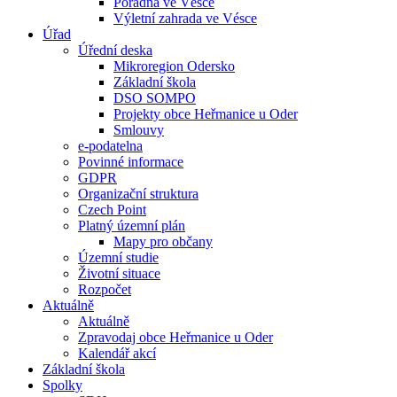
Poradna ve Vésce
Výletní zahrada ve Vésce
Úřad
Úřední deska
Mikroregion Odersko
Základní škola
DSO SOMPO
Projekty obce Heřmanice u Oder
Smlouvy
e-podatelna
Povinné informace
GDPR
Organizační struktura
Czech Point
Platný územní plán
Mapy pro občany
Územní studie
Životní situace
Rozpočet
Aktuálně
Aktuálně
Zpravodaj obce Heřmanice u Oder
Kalendář akcí
Základní škola
Spolky