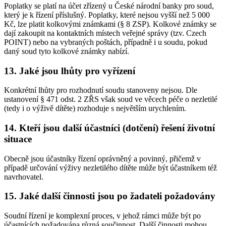
Poplatky se platí na účet zřízený u České národní banky pro soud,
který je k řízení příslušný. Poplatky, které nejsou vyšší než 5 000
Kč, lze platit kolkovými známkami (§ 8 ZSP). Kolkové známky se
dají zakoupit na kontaktních místech veřejné správy (tzv. Czech
POINT) nebo na vybraných poštách, případně i u soudu, pokud
daný soud tyto kolkové známky nabízí.
13. Jaké jsou lhůty pro vyřízení
Konkrétní lhůty pro rozhodnutí soudu stanoveny nejsou. Dle
ustanovení § 471 odst. 2 ZŘS však soud ve věcech péče o nezletilé
(tedy i o výživě dítěte) rozhoduje s největším urychlením.
14. Kteří jsou další účastníci (dotčení) řešení životní
situace
Obecně jsou účastníky řízení oprávněný a povinný, přičemž v
případě určování výživy nezletilého dítěte může být účastníkem též
navrhovatel.
15. Jaké další činnosti jsou po žadateli požadovány
Soudní řízení je komplexní proces, v jehož rámci může být po
účastnících požadována různá součinnost. Další činnosti mohou