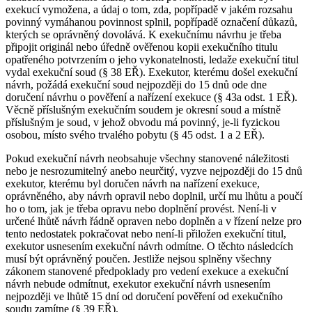
exekucí vymožena, a údaj o tom, zda, popřípadě v jakém rozsahu
povinný vymáhanou povinnost splnil, popřípadě označení důkazů,
kterých se oprávněný dovolává. K exekučnímu návrhu je třeba
připojit originál nebo úředně ověřenou kopii exekučního titulu
opatřeného potvrzením o jeho vykonatelnosti, ledaže exekuční titul
vydal exekuční soud (§ 38 EŘ). Exekutor, kterému došel exekuční
návrh, požádá exekuční soud nejpozději do 15 dnů ode dne
doručení návrhu o pověření a nařízení exekuce (§ 43a odst. 1 EŘ).
Věcně příslušným exekučním soudem je okresní soud a místně
příslušným je soud, v jehož obvodu má povinný, je-li fyzickou
osobou, místo svého trvalého pobytu (§ 45 odst. 1 a 2 EŘ).
Pokud exekuční návrh neobsahuje všechny stanovené náležitosti
nebo je nesrozumitelný anebo neurčitý, vyzve nejpozději do 15 dnů
exekutor, kterému byl doručen návrh na nařízení exekuce,
oprávněného, aby návrh opravil nebo doplnil, určí mu lhůtu a poučí
ho o tom, jak je třeba opravu nebo doplnění provést. Není-li v
určené lhůtě návrh řádně opraven nebo doplněn a v řízení nelze pro
tento nedostatek pokračovat nebo není-li přiložen exekuční titul,
exekutor usnesením exekuční návrh odmítne. O těchto následcích
musí být oprávněný poučen. Jestliže nejsou splněny všechny
zákonem stanovené předpoklady pro vedení exekuce a exekuční
návrh nebude odmítnut, exekutor exekuční návrh usnesením
nejpozději ve lhůtě 15 dní od doručení pověření od exekučního
soudu zamítne (§ 39 EŘ).