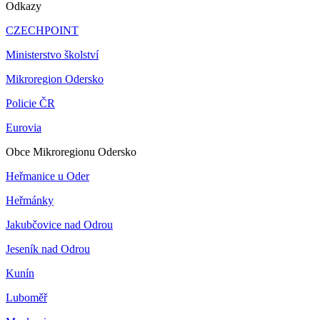
Odkazy
CZECHPOINT
Ministerstvo školství
Mikroregion Odersko
Policie ČR
Eurovia
Obce Mikroregionu Odersko
Heřmanice u Oder
Heřmánky
Jakubčovice nad Odrou
Jeseník nad Odrou
Kunín
Luboměř