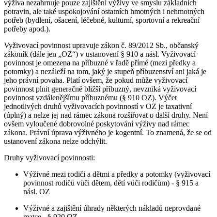
výživa nezahrnuje pouze zajištění výživy ve smyslu základních
potravin, ale také uspokojování ostatních hmotných i nehmotných
potřeb (bydlení, ošacení, léčebné, kulturní, sportovní a rekreační
potřeby apod.).
Vyživovací povinnost upravuje zákon č. 89/2012 Sb., občanský
zákoník (dále jen „OZ“) v ustanovení § 910 a násl. Vyživovací
povinnost je omezena na příbuzné v řadě přímé (mezi předky a
potomky) a nezáleží na tom, jaký je stupeň příbuzenství ani jaká je
jeho právní povaha. Platí ovšem, že pokud může vyživovací
povinnost plnit generačně bližší příbuzný, nevzniká vyživovací
povinnost vzdálenějšímu příbuznému (§ 910 OZ). Výčet
jednotlivých druhů vyživovacích povinností v OZ je taxativní
(úplný) a nelze jej nad rámec zákona rozšiřovat o další druhy. Není
ovšem vyloučené dobrovolné poskytování výživy nad rámec
zákona. Právní úprava výživného je kogentní. To znamená, že se od
ustanovení zákona nelze odchýlit.
Druhy vyživovací povinnosti:
Výživné mezi rodiči a dětmi a předky a potomky (vyživovací
povinnost rodičů vůči dětem, dětí vůči rodičům) - § 915 a
násl. OZ
Výživné a zajištění úhrady některých nákladů neprovdané
matce - § 920 OZ