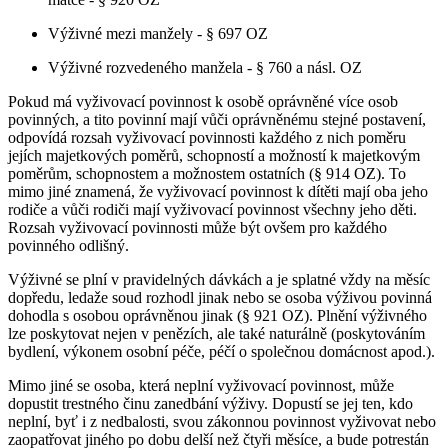
Výživné mezi manžely - § 697 OZ
Výživné rozvedeného manžela - § 760 a násl. OZ
Pokud má vyživovací povinnost k osobě oprávněné více osob
povinných, a tito povinní mají vůči oprávněnému stejné postavení,
odpovídá rozsah vyživovací povinnosti každého z nich poměru
jejích majetkových poměrů, schopností a možností k majetkovým
poměrům, schopnostem a možnostem ostatních (§ 914 OZ). To
mimo jiné znamená, že vyživovací povinnost k dítěti mají oba jeho
rodiče a vůči rodiči mají vyživovací povinnost všechny jeho děti.
Rozsah vyživovací povinnosti může být ovšem pro každého
povinného odlišný.
Výživné se plní v pravidelných dávkách a je splatné vždy na měsíc
dopředu, ledaže soud rozhodl jinak nebo se osoba výživou povinná
dohodla s osobou oprávněnou jinak (§ 921 OZ). Plnění výživného
lze poskytovat nejen v penězích, ale také naturálně (poskytováním
bydlení, výkonem osobní péče, péčí o společnou domácnost apod.).
Mimo jiné se osoba, která neplní vyživovací povinnost, může
dopustit trestného činu zanedbání výživy. Dopustí se jej ten, kdo
neplní, byť i z nedbalosti, svou zákonnou povinnost vyživovat nebo
zaopatřovat jiného po dobu delší než čtyři měsíce, a bude potrestán