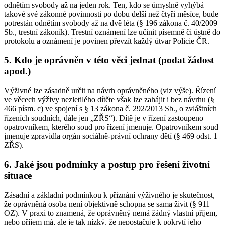
odnětím svobody až na jeden rok. Ten, kdo se úmyslně vyhýbá
takové své zákonné povinnosti po dobu delší než čtyři měsíce, bude
potrestán odnětím svobody až na dvě léta (§ 196 zákona č. 40/2009
Sb., trestní zákoník). Trestní oznámení lze učinit písemně či ústně do
protokolu a oznámení je povinen převzít každý útvar Policie ČR.
5. Kdo je oprávněn v této věci jednat (podat žádost
apod.)
Výživné lze zásadně určit na návrh oprávněného (viz výše). Řízení
ve věcech výživy nezletilého dítěte však lze zahájit i bez návrhu (§
466 písm. c) ve spojení s § 13 zákona č. 292/2013 Sb., o zvláštních
řízeních soudních, dále jen „ZŘS“). Dítě je v řízení zastoupeno
opatrovníkem, kterého soud pro řízení jmenuje. Opatrovníkem soud
jmenuje zpravidla orgán sociálně-právní ochrany dětí (§ 469 odst. 1
ZŘS).
6. Jaké jsou podmínky a postup pro řešení životní
situace
Zásadní a základní podmínkou k přiznání výživného je skutečnost,
že oprávněná osoba není objektivně schopna se sama živit (§ 911
OZ). V praxi to znamená, že oprávněný nemá žádný vlastní příjem,
nebo příjem má, ale je tak nízký, že nepostačuje k pokrytí jeho