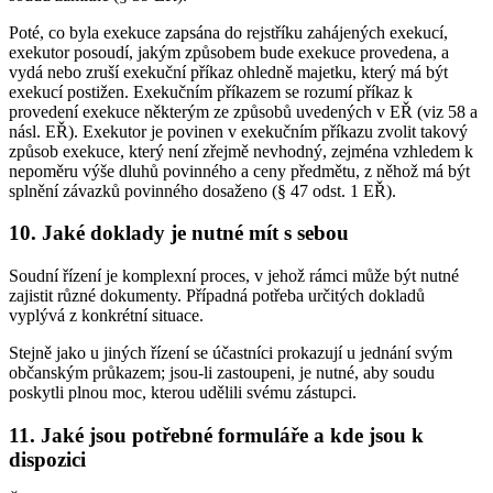
Poté, co byla exekuce zapsána do rejstříku zahájených exekucí,
exekutor posoudí, jakým způsobem bude exekuce provedena, a
vydá nebo zruší exekuční příkaz ohledně majetku, který má být
exekucí postižen. Exekučním příkazem se rozumí příkaz k
provedení exekuce některým ze způsobů uvedených v EŘ (viz 58 a
násl. EŘ). Exekutor je povinen v exekučním příkazu zvolit takový
způsob exekuce, který není zřejmě nevhodný, zejména vzhledem k
nepoměru výše dluhů povinného a ceny předmětu, z něhož má být
splnění závazků povinného dosaženo (§ 47 odst. 1 EŘ).
10. Jaké doklady je nutné mít s sebou
Soudní řízení je komplexní proces, v jehož rámci může být nutné
zajistit různé dokumenty. Případná potřeba určitých dokladů
vyplývá z konkrétní situace.
Stejně jako u jiných řízení se účastníci prokazují u jednání svým
občanským průkazem; jsou-li zastoupeni, je nutné, aby soudu
poskytli plnou moc, kterou udělili svému zástupci.
11. Jaké jsou potřebné formuláře a kde jsou k
dispozici