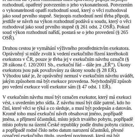
rozhodnutí, opatřený potvrzením o jeho vykonatelnosti. Potvrzením
o vykonatelnosti opatří rozhodnutí soud, který o věci rozhodoval
jako soud prvního stupně. Stejnopis rozhodnutí není třeba připojit,
jestliže se návrh na výkon rozhodnutí podává u soudu, který o věci
rozhodoval jako soud prvního stupně (§ 261 odst. 2 OSŘ). Pokud
soud výkon rozhodnutí nařídí, postará se o jeho provedení (§ 265
OSŘ).
Druhou cestou je vymáhání výživného prostřednictvím exekutora.
Oprávněný si může zvolit k vedení exekučního řízení kteréhokoli
exekutora v ČR, pouze je třeba jej v exekučním návrhu označit (§
28 zákona č. 120/2001 Sb., exekuční řád – dále jen „EŘ“). Úkony
exekutora jsou pak považovány za úkony soudu (§ 28 EŘ).
Výhodou také je, že oprávněný nemusí v exekučním návrhu uvádět,
jakým způsobem má být exekuce provedena. Nejvhodnější způsob
pro vedení exekuce volí exekutor sám (§ 47 odst. 1 EŘ).
V exekučním návrhu musí být označen exekutor, který má exekuci
vést, s uvedením jeho sídla. Z návrhu musí být dále patrné, kdo ho
činí, které věci se týká a co sleduje, a musí být podepsán a datován.
Kromě toho musí exekuční návrh obsahovat jméno, popřípadě
jména, a příjmení účastníků, místo jejich trvalého pobytu, popřípadě
místo pobytu na území České republiky podle druhu pobytu cizince,
a popřípadě rodné číslo nebo datum narození účastníků, přesné
označení exekučního titulu, uvedení povinnosti, která má být