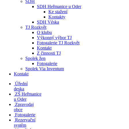
SDH
SDH Heřmanice u Oder
Ke stažení
Kontakty
SDH Véska
TJ Rozkvět
O klubu
Výkonný výbor TJ
Fotogalerie TJ Rozkvět
Kontakt
Z činnosti TJ
Spolek žen
Fotogalerie
Spolek Via Inventum
Kontakt
Úřední
deska
ZŠ Heřmanice
u Oder
Zpravodaj
obce
Fotogalerie
Rezervační
systém