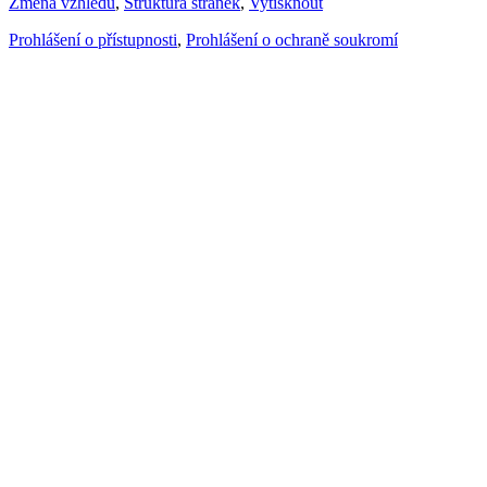
Změna vzhledu
,
Struktura stránek
,
Vytisknout
Prohlášení o přístupnosti
,
Prohlášení o ochraně soukromí