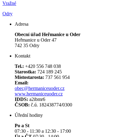
Vražné
Odry
Adresa
Obecní úřad Heřmanice u Oder
Heřmanice u Oder 47
742 35 Odry
Kontakt
Tel.:
+420 556 748 038
Starostka:
724 189 245
Místostarosta:
737 561 954
Email:
obec@hermaniceuoder.cz
www.hermaniceuoder.cz
IDDS:
a2ibmr6
ČSOB:
č.ú. 182438774/0300
Úřední hodiny
Po a St
07:30 - 11:30 a 12:30 - 17:00
Út a ČT
07:30 - 14:00