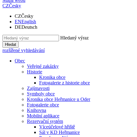
Mapa webu
CZ
Česky
CZ
Česky
EN
English
DE
Deutsch
Hledaný výraz
Hledat
rozšířené vyhledávání
Obec
Veřejné zakázky
Historie
Kronika obce
Fotogalerie z historie obce
Zajímavosti
Symboly obce
Kronika obce Heřmanice u Oder
Fotogalerie obce
Knihovna
Mobilní aplikace
Rezervační systém
Víceúčelové hřiště
Sál v KD Heřmanice