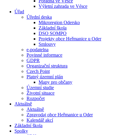
Poradna ve Vésce
Výletní zahrada ve Vésce
Úřad
Úřední deska
Mikroregion Odersko
Základní škola
DSO SOMPO
Projekty obce Heřmanice u Oder
Smlouvy
e-podatelna
Povinné informace
GDPR
Organizační struktura
Czech Point
Platný územní plán
Mapy pro občany
Územní studie
Životní situace
Rozpočet
Aktuálně
Aktuálně
Zpravodaj obce Heřmanice u Oder
Kalendář akcí
Základní škola
Spolky