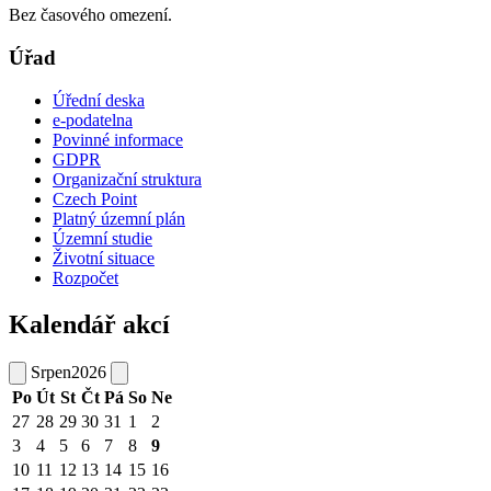
Bez časového omezení.
Úřad
Úřední deska
e-podatelna
Povinné informace
GDPR
Organizační struktura
Czech Point
Platný územní plán
Územní studie
Životní situace
Rozpočet
Kalendář akcí
Srpen
2026
Po
Út
St
Čt
Pá
So
Ne
27
28
29
30
31
1
2
3
4
5
6
7
8
9
10
11
12
13
14
15
16