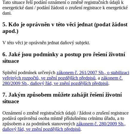
Tato situace řeší podání oznámení o změně registračních údajů k
energetické dani / podání žádosti o zrušení registrace k energetické
dani.
5. Kdo je oprávněn v této věci jednat (podat žádost
apod.)
V této věci je oprávněn jednat daňový subjekt.
6. Jaké jsou podmínky a postup pro řešení životní
situace
Splnění podmínek určených
zákonem č. 261/2007 Sb., o stabilizaci
veřejných rozpočtů, ve znění pozdějších předpisů
, a
zákonem č.
280/2009 Sb., daňový řád, ve znění pozdějších předpisů
.
7. Jakým způsobem můžete zahájit řešení životní
situace
Oznámení o změně registračních údajů / žádost o zrušení registrace
podává oprávněná osoba místně příslušnému celnímu úřadu, a to
způsobem a za podmínek stanovených
zákonem č. 280/2009 Sb.,
daňový řád, ve znění pozdějších předpisů
.