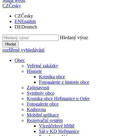
Mapa webu
CZ
Česky
CZ
Česky
EN
English
DE
Deutsch
Hledaný výraz
Hledat
rozšířené vyhledávání
Obec
Veřejné zakázky
Historie
Kronika obce
Fotogalerie z historie obce
Zajímavosti
Symboly obce
Kronika obce Heřmanice u Oder
Fotogalerie obce
Knihovna
Mobilní aplikace
Rezervační systém
Víceúčelové hřiště
Sál v KD Heřmanice