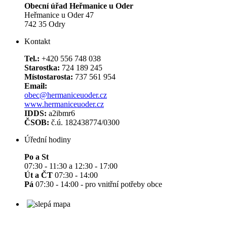
Obecní úřad Heřmanice u Oder
Heřmanice u Oder 47
742 35 Odry
Kontakt
Tel.:
+420 556 748 038
Starostka:
724 189 245
Místostarosta:
737 561 954
Email:
obec@hermaniceuoder.cz
www.hermaniceuoder.cz
IDDS:
a2ibmr6
ČSOB:
č.ú. 182438774/0300
Úřední hodiny
Po a St
07:30 - 11:30 a 12:30 - 17:00
Út a ČT
07:30 - 14:00
Pá
07:30 - 14:00 - pro vnitřní potřeby obce