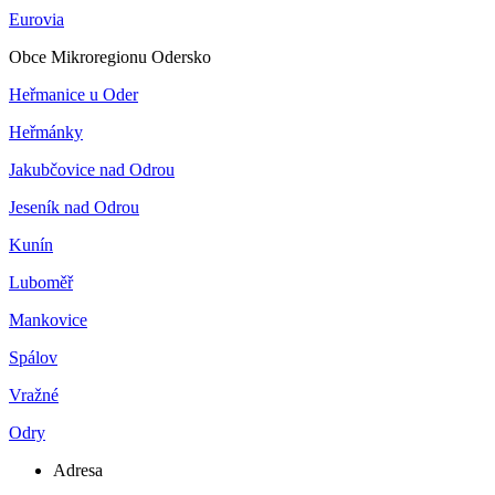
Eurovia
Obce Mikroregionu Odersko
Heřmanice u Oder
Heřmánky
Jakubčovice nad Odrou
Jeseník nad Odrou
Kunín
Luboměř
Mankovice
Spálov
Vražné
Odry
Adresa