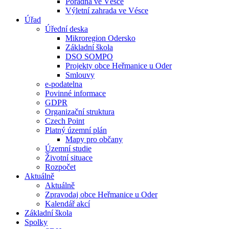
Poradna ve Vésce
Výletní zahrada ve Vésce
Úřad
Úřední deska
Mikroregion Odersko
Základní škola
DSO SOMPO
Projekty obce Heřmanice u Oder
Smlouvy
e-podatelna
Povinné informace
GDPR
Organizační struktura
Czech Point
Platný územní plán
Mapy pro občany
Územní studie
Životní situace
Rozpočet
Aktuálně
Aktuálně
Zpravodaj obce Heřmanice u Oder
Kalendář akcí
Základní škola
Spolky