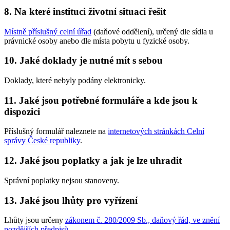
8. Na které instituci životní situaci řešit
Místně příslušný celní úřad
(daňové oddělení), určený dle sídla u
právnické osoby anebo dle místa pobytu u fyzické osoby.
10. Jaké doklady je nutné mít s sebou
Doklady, které nebyly podány elektronicky.
11. Jaké jsou potřebné formuláře a kde jsou k
dispozici
Příslušný formulář naleznete na
internetových stránkách Celní
správy České republiky
.
12. Jaké jsou poplatky a jak je lze uhradit
Správní poplatky nejsou stanoveny.
13. Jaké jsou lhůty pro vyřízení
Lhůty jsou určeny
zákonem č. 280/2009 Sb., daňový řád, ve znění
pozdějších předpisů
.