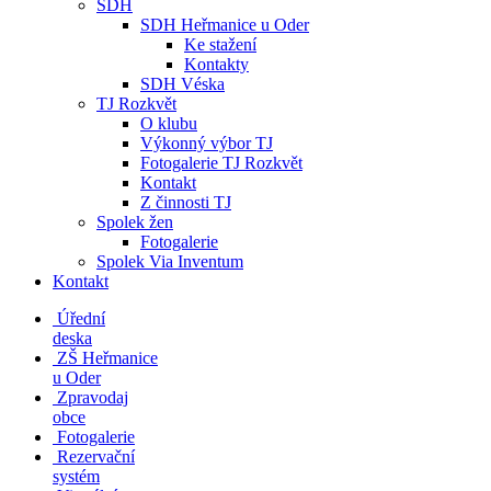
SDH
SDH Heřmanice u Oder
Ke stažení
Kontakty
SDH Véska
TJ Rozkvět
O klubu
Výkonný výbor TJ
Fotogalerie TJ Rozkvět
Kontakt
Z činnosti TJ
Spolek žen
Fotogalerie
Spolek Via Inventum
Kontakt
Úřední
deska
ZŠ Heřmanice
u Oder
Zpravodaj
obce
Fotogalerie
Rezervační
systém