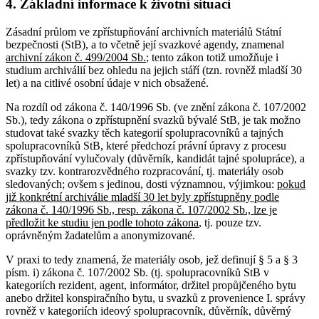
4. Základní informace k životní situaci
Zásadní průlom ve zpřístupňování archivních materiálů Státní
bezpečnosti (StB), a to včetně její svazkové agendy, znamenal
archivní zákon č. 499/2004 Sb.
; tento zákon totiž umožňuje i
studium archiválií bez ohledu na jejich stáří (tzn. rovněž mladší 30
let) a na citlivé osobní údaje v nich obsažené.
Na rozdíl od zákona č. 140/1996 Sb. (ve znění zákona č. 107/2002
Sb.), tedy zákona o zpřístupnění svazků bývalé StB, je tak možno
studovat také svazky těch kategorií spolupracovníků a tajných
spolupracovníků StB, které předchozí právní úpravy z procesu
zpřístupňování vylučovaly (důvěrník, kandidát tajné spolupráce), a
svazky tzv. kontrarozvědného rozpracování, tj. materiály osob
sledovaných; ovšem s jedinou, dosti významnou, výjimkou:
pokud
již konkrétní archiválie mladší 30 let byly zpřístupněny podle
zákona č. 140/1996 Sb., resp. zákona č. 107/2002 Sb., lze je
předložit ke studiu jen podle tohoto zákona
, tj. pouze tzv.
oprávněným žadatelům a anonymizované.
V praxi to tedy znamená, že materiály osob, jež definují § 5 a § 3
písm. i) zákona č. 107/2002 Sb. (tj. spolupracovníků StB v
kategoriích rezident, agent, informátor, držitel propůjčeného bytu
anebo držitel konspiračního bytu, u svazků z provenience I. správy
rovněž v kategoriích ideový spolupracovník, důvěrník, důvěrný