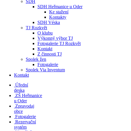
SDH
SDH Heřmanice u Oder
Ke stažení
Kontakty
SDH Véska
TJ Rozkvět
O klubu
Výkonný výbor TJ
Fotogalerie TJ Rozkvět
Kontakt
Z činnosti TJ
Spolek žen
Fotogalerie
Spolek Via Inventum
Kontakt
Úřední
deska
ZŠ Heřmanice
u Oder
Zpravodaj
obce
Fotogalerie
Rezervační
systém