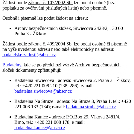
Žádost podle
zákona č. 107/2002 Sb.
lze podat osobně (bez
poplatku za ověřování příslušných listin) nebo písemně.
Osobně i písemně lze podat žádost na adresu:
Archiv bezpečnostních složek, Siwiecova 2428/2, 130 00
Praha 3 - Žižkov
Žádost podle
zákona č. 499/2004 Sb.
lze podat osobně či písemně
na výše uvedenou adresu nebo také elektronicky na adresu:
badatelske.zadosti@abscr.cz
.
Badatelny
, kde se po předchozí výzvě Archivu bezpečnostních
složek dokumenty zpřístupňují:
Badatelna Siwiecova - adresa: Siwiecova 2, Praha 3 - Žižkov,
tel.: +420 221 008 210 (238, 286); e-mail:
badatelna.siwiecova@abscr.cz
Badatelna Na Struze - adresa: Na Struze 3, Praha 1, tel.: +420
221 008 133 (134); e-mail:
badatelna.struha@abscr.cz
Badatelna Kanice - adresa: P.O.Box 29, Vlkova 2481/4,
Brno, tel.: +420 221 008 178, e-mail:
badatelna.kanice@abscr.cz