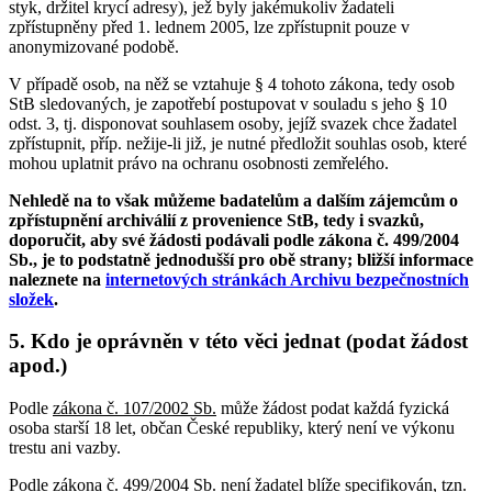
styk, držitel krycí adresy), jež byly jakémukoliv žadateli
zpřístupněny před 1. lednem 2005, lze zpřístupnit pouze v
anonymizované podobě.
V případě osob, na něž se vztahuje § 4 tohoto zákona, tedy osob
StB sledovaných, je zapotřebí postupovat v souladu s jeho § 10
odst. 3, tj. disponovat souhlasem osoby, jejíž svazek chce žadatel
zpřístupnit, příp. nežije-li již, je nutné předložit souhlas osob, které
mohou uplatnit právo na ochranu osobnosti zemřelého.
Nehledě na to však můžeme badatelům a dalším zájemcům o
zpřístupnění archiválií z provenience StB, tedy i svazků,
doporučit, aby své žádosti podávali podle zákona č. 499/2004
Sb., je to podstatně jednodušší pro obě strany; bližší informace
naleznete na
internetových stránkách Archivu bezpečnostních
složek
.
5. Kdo je oprávněn v této věci jednat (podat žádost
apod.)
Podle
zákona č. 107/2002 Sb.
může žádost podat každá fyzická
osoba starší 18 let, občan České republiky, který není ve výkonu
trestu ani vazby.
Podle
zákona č. 499/2004 Sb.
není žadatel blíže specifikován, tzn.