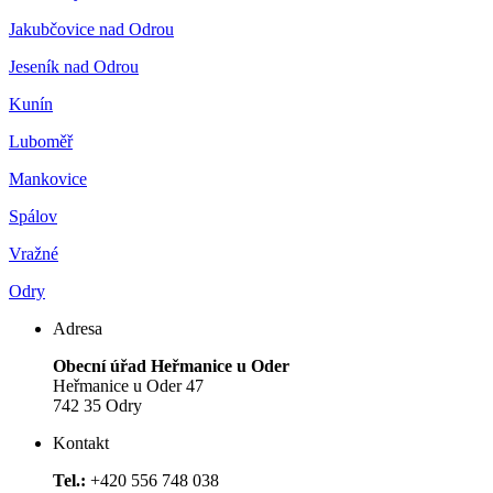
Jakubčovice nad Odrou
Jeseník nad Odrou
Kunín
Luboměř
Mankovice
Spálov
Vražné
Odry
Adresa
Obecní úřad Heřmanice u Oder
Heřmanice u Oder 47
742 35 Odry
Kontakt
Tel.:
+420 556 748 038