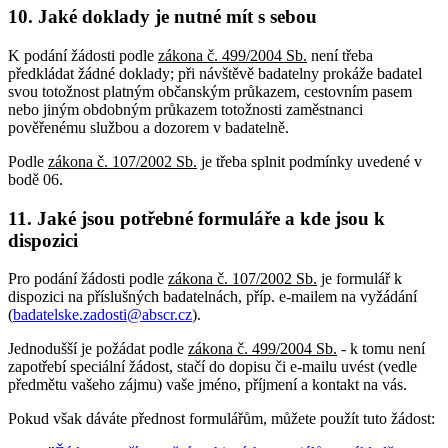
10. Jaké doklady je nutné mít s sebou
K podání žádosti podle
zákona č. 499/2004 Sb.
není třeba
předkládat žádné doklady; při návštěvě badatelny prokáže badatel
svou totožnost platným občanským průkazem, cestovním pasem
nebo jiným obdobným průkazem totožnosti zaměstnanci
pověřenému službou a dozorem v badatelně.
Podle
zákona č. 107/2002 Sb.
je třeba splnit podmínky uvedené v
bodě 06.
11. Jaké jsou potřebné formuláře a kde jsou k
dispozici
Pro podání žádosti podle
zákona č. 107/2002 Sb.
je formulář k
dispozici na příslušných badatelnách, příp. e-mailem na vyžádání
(
badatelske.zadosti@abscr.cz
).
Jednodušší je požádat podle
zákona č. 499/2004 Sb.
- k tomu není
zapotřebí speciální žádost, stačí do dopisu či e-mailu uvést (vedle
předmětu vašeho zájmu) vaše jméno, příjmení a kontakt na vás.
Pokud však dáváte přednost formulářům, můžete použít tuto žádost: