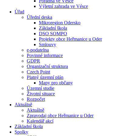
Poradna ve Vésce
Výletní zahrada ve Vésce
Úřad
Úřední deska
Mikroregion Odersko
Základní škola
DSO SOMPO
Projekty obce Heřmanice u Oder
Smlouvy
e-podatelna
Povinné informace
GDPR
Organizační struktura
Czech Point
Platný územní plán
Mapy pro občany
Územní studie
Životní situace
Rozpočet
Aktuálně
Aktuálně
Zpravodaj obce Heřmanice u Oder
Kalendář akcí
Základní škola
Spolky