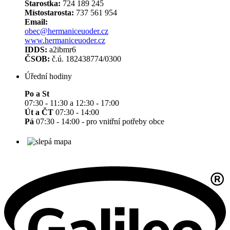
Starostka:
724 189 245
Místostarosta:
737 561 954
Email:
obec@hermaniceuoder.cz
www.hermaniceuoder.cz
IDDS:
a2ibmr6
ČSOB:
č.ú. 182438774/0300
Úřední hodiny
Po a St
07:30 - 11:30 a 12:30 - 17:00
Út a ČT
07:30 - 14:00
Pá
07:30 - 14:00 - pro vnitřní potřeby obce