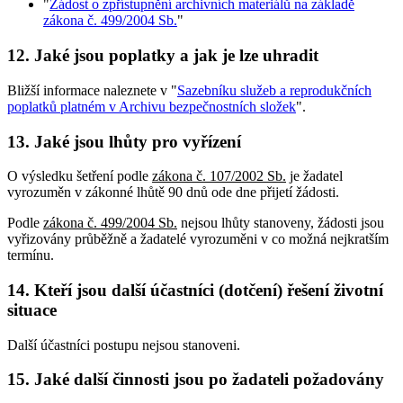
"
Žádost o zpřístupnění archivních materiálů na základě
zákona č. 499/2004 Sb.
"
12. Jaké jsou poplatky a jak je lze uhradit
Bližší informace naleznete v "
Sazebníku služeb a reprodukčních
poplatků platném v Archivu bezpečnostních složek
".
13. Jaké jsou lhůty pro vyřízení
O výsledku šetření podle
zákona č. 107/2002 Sb.
je žadatel
vyrozuměn v zákonné lhůtě 90 dnů ode dne přijetí žádosti.
Podle
zákona č. 499/2004 Sb.
nejsou lhůty stanoveny, žádosti jsou
vyřizovány průběžně a žadatelé vyrozuměni v co možná nejkratším
termínu.
14. Kteří jsou další účastníci (dotčení) řešení životní
situace
Další účastníci postupu nejsou stanoveni.
15. Jaké další činnosti jsou po žadateli požadovány