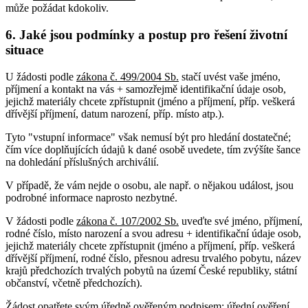
může požádat kdokoliv.
6. Jaké jsou podmínky a postup pro řešení životní
situace
U žádosti podle
zákona č. 499/2004 Sb.
stačí uvést vaše jméno,
příjmení a kontakt na vás + samozřejmě identifikační údaje osob,
jejichž materiály chcete zpřístupnit (jméno a příjmení, příp. veškerá
dřívější příjmení, datum narození, příp. místo atp.).
Tyto "vstupní informace" však nemusí být pro hledání dostatečné;
čím více doplňujících údajů k dané osobě uvedete, tím zvýšíte šance
na dohledání příslušných archiválií.
V případě, že vám nejde o osobu, ale např. o nějakou událost, jsou
podrobné informace naprosto nezbytné.
V žádosti podle
zákona č. 107/2002 Sb.
uveďte své jméno, příjmení,
rodné číslo, místo narození a svou adresu + identifikační údaje osob,
jejichž materiály chcete zpřístupnit (jméno a příjmení, příp. veškerá
dřívější příjmení, rodné číslo, přesnou adresu trvalého pobytu, název
krajů předchozích trvalých pobytů na území České republiky, státní
občanství, včetně předchozích).
Žádost opatřete svým úředně ověřeným podpisem; úřední ověření