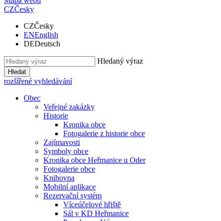
Mapa webu
CZ
Česky
CZ
Česky
EN
English
DE
Deutsch
Hledaný výraz
Hledat
rozšířené vyhledávání
Obec
Veřejné zakázky
Historie
Kronika obce
Fotogalerie z historie obce
Zajímavosti
Symboly obce
Kronika obce Heřmanice u Oder
Fotogalerie obce
Knihovna
Mobilní aplikace
Rezervační systém
Víceúčelové hřiště
Sál v KD Heřmanice