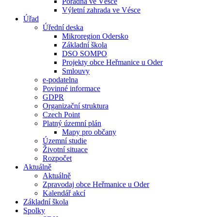
Poradna ve Vésce
Výletní zahrada ve Vésce
Úřad
Úřední deska
Mikroregion Odersko
Základní škola
DSO SOMPO
Projekty obce Heřmanice u Oder
Smlouvy
e-podatelna
Povinné informace
GDPR
Organizační struktura
Czech Point
Platný územní plán
Mapy pro občany
Územní studie
Životní situace
Rozpočet
Aktuálně
Aktuálně
Zpravodaj obce Heřmanice u Oder
Kalendář akcí
Základní škola
Spolky