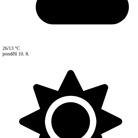
26/13 °C
pondělí
10. 8.