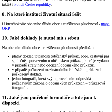
taktéž i
Policii České republiky
.
8. Na které instituci životní situaci řešit
U kteréhokoliv obecního úřadu obce s rozšířenou působností -
mapa
ORP
.
10. Jaké doklady je nutné mít s sebou
Na obecním úřadu obce s rozšířenou působností předložte:
platný doklad totožnosti (občanský průkaz, popř. cestovní pas
společně s potvrzením o občanském průkazu, které je vydáno
v případě ztráty nebo odcizení občanského průkazu),
v případě poškození mezinárodního řidičského průkazu i
poškozený doklad,
jednu fotografii, která svým provedením odpovídá
požadavkům zákona o občanských průkazech – průkazová
fotografie.
11. Jaké jsou potřebné formuláře a kde jsou k
dispozici