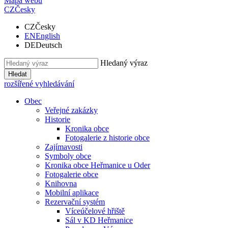
Mapa webu
CZ
Česky
CZ
Česky
EN
English
DE
Deutsch
Hledaný výraz
Hledat
rozšířené vyhledávání
Obec
Veřejné zakázky
Historie
Kronika obce
Fotogalerie z historie obce
Zajímavosti
Symboly obce
Kronika obce Heřmanice u Oder
Fotogalerie obce
Knihovna
Mobilní aplikace
Rezervační systém
Víceúčelové hřiště
Sál v KD Heřmanice