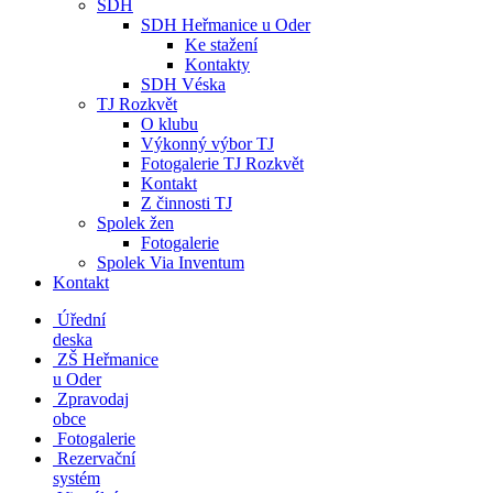
SDH
SDH Heřmanice u Oder
Ke stažení
Kontakty
SDH Véska
TJ Rozkvět
O klubu
Výkonný výbor TJ
Fotogalerie TJ Rozkvět
Kontakt
Z činnosti TJ
Spolek žen
Fotogalerie
Spolek Via Inventum
Kontakt
Úřední
deska
ZŠ Heřmanice
u Oder
Zpravodaj
obce
Fotogalerie
Rezervační
systém