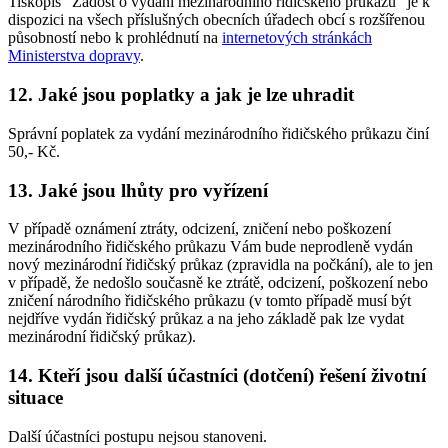
Tiskopis "Žádost o vydání mezinárodního řidičského průkazu" je k
dispozici na všech příslušných obecních úřadech obcí s rozšířenou
působností nebo k prohlédnutí na
internetových stránkách
Ministerstva dopravy
.
12. Jaké jsou poplatky a jak je lze uhradit
Správní poplatek za vydání mezinárodního řidičského průkazu činí
50,- Kč.
13. Jaké jsou lhůty pro vyřízení
V případě oznámení ztráty, odcizení, zničení nebo poškození
mezinárodního řidičského průkazu Vám bude neprodleně vydán
nový mezinárodní řidičský průkaz (zpravidla na počkání), ale to jen
v případě, že nedošlo současně ke ztrátě, odcizení, poškození nebo
zničení národního řidičského průkazu (v tomto případě musí být
nejdříve vydán řidičský průkaz a na jeho základě pak lze vydat
mezinárodní řidičský průkaz).
14. Kteří jsou další účastníci (dotčení) řešení životní
situace
Další účastníci postupu nejsou stanoveni.