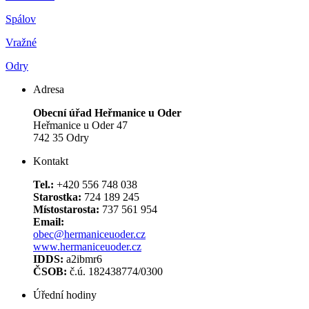
Spálov
Vražné
Odry
Adresa
Obecní úřad Heřmanice u Oder
Heřmanice u Oder 47
742 35 Odry
Kontakt
Tel.:
+420 556 748 038
Starostka:
724 189 245
Místostarosta:
737 561 954
Email:
obec@hermaniceuoder.cz
www.hermaniceuoder.cz
IDDS:
a2ibmr6
ČSOB:
č.ú. 182438774/0300
Úřední hodiny