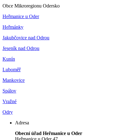
Obce Mikroregionu Odersko
Heřmanice u Oder
Heřmánky
Jakubčovice nad Odrou
Jeseník nad Odrou
Kunín
Luboměř
Mankovice
Spálov
Vražné
Odry
Adresa
Obecní úřad Heřmanice u Oder
Heřmanice u Oder 47