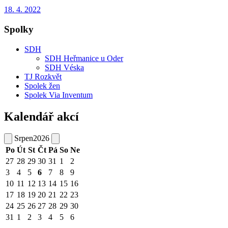
18. 4. 2022
Spolky
SDH
SDH Heřmanice u Oder
SDH Véska
TJ Rozkvět
Spolek žen
Spolek Via Inventum
Kalendář akcí
Srpen
2026
Po
Út
St
Čt
Pá
So
Ne
27
28
29
30
31
1
2
3
4
5
6
7
8
9
10
11
12
13
14
15
16
17
18
19
20
21
22
23
24
25
26
27
28
29
30
31
1
2
3
4
5
6