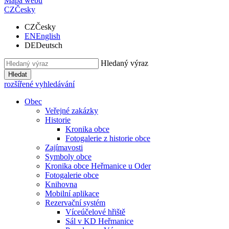
Mapa webu
CZ
Česky
CZ
Česky
EN
English
DE
Deutsch
Hledaný výraz
Hledat
rozšířené vyhledávání
Obec
Veřejné zakázky
Historie
Kronika obce
Fotogalerie z historie obce
Zajímavosti
Symboly obce
Kronika obce Heřmanice u Oder
Fotogalerie obce
Knihovna
Mobilní aplikace
Rezervační systém
Víceúčelové hřiště
Sál v KD Heřmanice