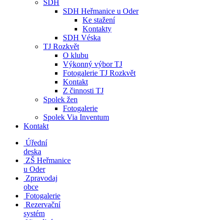
SDH
SDH Heřmanice u Oder
Ke stažení
Kontakty
SDH Véska
TJ Rozkvět
O klubu
Výkonný výbor TJ
Fotogalerie TJ Rozkvět
Kontakt
Z činnosti TJ
Spolek žen
Fotogalerie
Spolek Via Inventum
Kontakt
Úřední
deska
ZŠ Heřmanice
u Oder
Zpravodaj
obce
Fotogalerie
Rezervační
systém