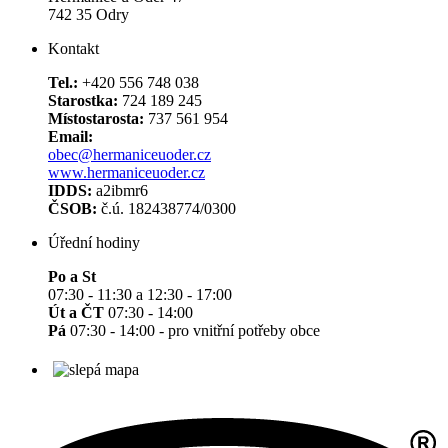
742 35 Odry
Kontakt
Tel.:
+420 556 748 038
Starostka:
724 189 245
Místostarosta:
737 561 954
Email:
obec@hermaniceuoder.cz
www.hermaniceuoder.cz
IDDS:
a2ibmr6
ČSOB:
č.ú. 182438774/0300
Úřední hodiny
Po a St
07:30 - 11:30 a 12:30 - 17:00
Út a ČT
07:30 - 14:00
Pá
07:30 - 14:00 - pro vnitřní potřeby obce