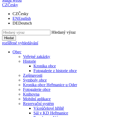
Mapa webu
CZ
Česky
CZ
Česky
EN
English
DE
Deutsch
Hledaný výraz
Hledat
rozšířené vyhledávání
Obec
Veřejné zakázky
Historie
Kronika obce
Fotogalerie z historie obce
Zajímavosti
Symboly obce
Kronika obce Heřmanice u Oder
Fotogalerie obce
Knihovna
Mobilní aplikace
Rezervační systém
Víceúčelové hřiště
Sál v KD Heřmanice