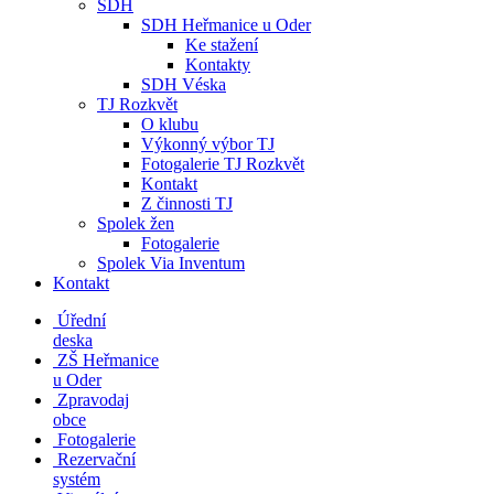
SDH
SDH Heřmanice u Oder
Ke stažení
Kontakty
SDH Véska
TJ Rozkvět
O klubu
Výkonný výbor TJ
Fotogalerie TJ Rozkvět
Kontakt
Z činnosti TJ
Spolek žen
Fotogalerie
Spolek Via Inventum
Kontakt
Úřední
deska
ZŠ Heřmanice
u Oder
Zpravodaj
obce
Fotogalerie
Rezervační
systém