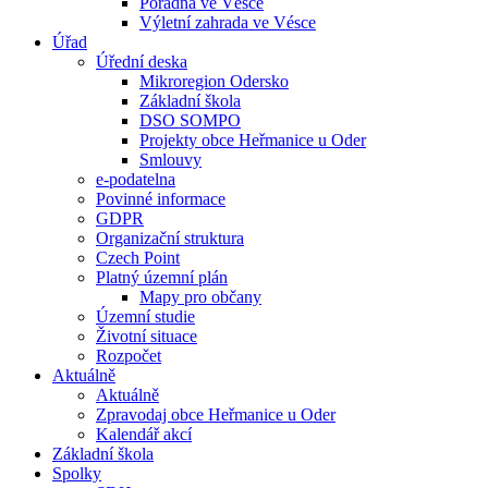
Poradna ve Vésce
Výletní zahrada ve Vésce
Úřad
Úřední deska
Mikroregion Odersko
Základní škola
DSO SOMPO
Projekty obce Heřmanice u Oder
Smlouvy
e-podatelna
Povinné informace
GDPR
Organizační struktura
Czech Point
Platný územní plán
Mapy pro občany
Územní studie
Životní situace
Rozpočet
Aktuálně
Aktuálně
Zpravodaj obce Heřmanice u Oder
Kalendář akcí
Základní škola
Spolky