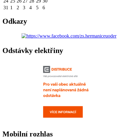
24
25
26
27
28
29
30
31
1
2
3
4
5
6
Odkazy
Odstávky elektřiny
Mobilní rozhlas