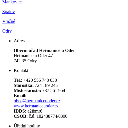
Mankovice
Spálov
Vražné
Odry
Adresa
Obecní úřad Heřmanice u Oder
Heřmanice u Oder 47
742 35 Odry
Kontakt
Tel.:
+420 556 748 038
Starostka:
724 189 245
Místostarosta:
737 561 954
Email:
obec@hermaniceuoder.cz
www.hermaniceuoder.cz
IDDS:
a2ibmr6
ČSOB:
č.ú. 182438774/0300
Úřední hodiny