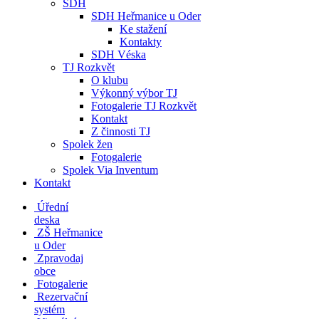
SDH
SDH Heřmanice u Oder
Ke stažení
Kontakty
SDH Véska
TJ Rozkvět
O klubu
Výkonný výbor TJ
Fotogalerie TJ Rozkvět
Kontakt
Z činnosti TJ
Spolek žen
Fotogalerie
Spolek Via Inventum
Kontakt
Úřední
deska
ZŠ Heřmanice
u Oder
Zpravodaj
obce
Fotogalerie
Rezervační
systém