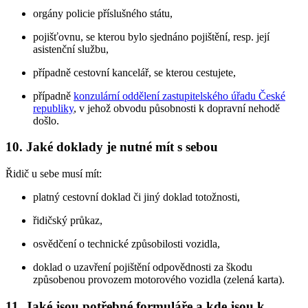
orgány policie příslušného státu,
pojišťovnu, se kterou bylo sjednáno pojištění, resp. její
asistenční službu,
případně cestovní kancelář, se kterou cestujete,
případně
konzulární oddělení zastupitelského úřadu České
republiky
, v jehož obvodu působnosti k dopravní nehodě
došlo.
10. Jaké doklady je nutné mít s sebou
Řidič u sebe musí mít:
platný cestovní doklad či jiný doklad totožnosti,
řidičský průkaz,
osvědčení o technické způsobilosti vozidla,
doklad o uzavření pojištění odpovědnosti za škodu
způsobenou provozem motorového vozidla (zelená karta).
11. Jaké jsou potřebné formuláře a kde jsou k