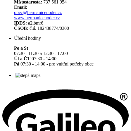
Místostarosta:
737 561 954
Email:
obec@hermaniceuoder.cz
www.hermaniceuoder.cz
IDDS:
a2ibmr6
ČSOB:
č.ú. 182438774/0300
Úřední hodiny
Po a St
07:30 - 11:30 a 12:30 - 17:00
Út a ČT
07:30 - 14:00
Pá
07:30 - 14:00 - pro vnitřní potřeby obce