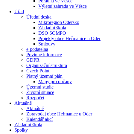
Poradna ve Vésce
Výletní zahrada ve Vésce
Úřad
Úřední deska
Mikroregion Odersko
Základní škola
DSO SOMPO
Projekty obce Heřmanice u Oder
Smlouvy
e-podatelna
Povinné informace
GDPR
Organizační struktura
Czech Point
Platný územní plán
Mapy pro občany
Územní studie
Životní situace
Rozpočet
Aktuálně
Aktuálně
Zpravodaj obce Heřmanice u Oder
Kalendář akcí
Základní škola
Spolky