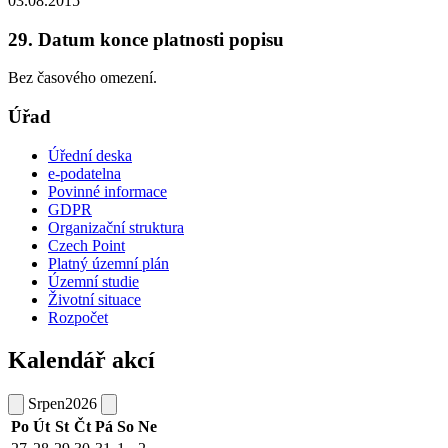
03.08.2015
29. Datum konce platnosti popisu
Bez časového omezení.
Úřad
Úřední deska
e-podatelna
Povinné informace
GDPR
Organizační struktura
Czech Point
Platný územní plán
Územní studie
Životní situace
Rozpočet
Kalendář akcí
Srpen
2026
Po
Út
St
Čt
Pá
So
Ne