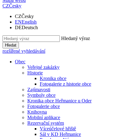
Mapa webu
CZ
Česky
CZ
Česky
EN
English
DE
Deutsch
Hledaný výraz
Hledat
rozšířené vyhledávání
Obec
Veřejné zakázky
Historie
Kronika obce
Fotogalerie z historie obce
Zajímavosti
Symboly obce
Kronika obce Heřmanice u Oder
Fotogalerie obce
Knihovna
Mobilní aplikace
Rezervační systém
Víceúčelové hřiště
Sál v KD Heřmanice