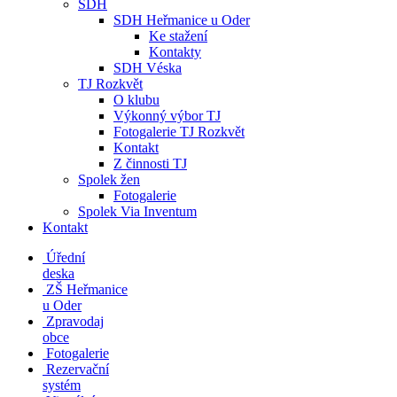
SDH
SDH Heřmanice u Oder
Ke stažení
Kontakty
SDH Véska
TJ Rozkvět
O klubu
Výkonný výbor TJ
Fotogalerie TJ Rozkvět
Kontakt
Z činnosti TJ
Spolek žen
Fotogalerie
Spolek Via Inventum
Kontakt
Úřední
deska
ZŠ Heřmanice
u Oder
Zpravodaj
obce
Fotogalerie
Rezervační
systém