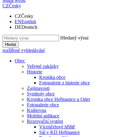
Mapa webu
CZ
Česky
CZ
Česky
EN
English
DE
Deutsch
Hledaný výraz
Hledat
rozšířené vyhledávání
Obec
Veřejné zakázky
Historie
Kronika obce
Fotogalerie z historie obce
Zajímavosti
Symboly obce
Kronika obce Heřmanice u Oder
Fotogalerie obce
Knihovna
Mobilní aplikace
Rezervační systém
Víceúčelové hřiště
Sál v KD Heřmanice