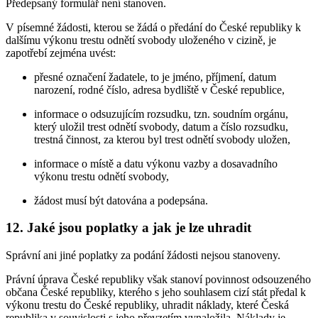
Předepsaný formulář není stanoven.
V písemné žádosti, kterou se žádá o předání do České republiky k
dalšímu výkonu trestu odnětí svobody uloženého v cizině, je
zapotřebí zejména uvést:
přesné označení žadatele, to je jméno, příjmení, datum
narození, rodné číslo, adresa bydliště v České republice,
informace o odsuzujícím rozsudku, tzn. soudním orgánu,
který uložil trest odnětí svobody, datum a číslo rozsudku,
trestná činnost, za kterou byl trest odnětí svobody uložen,
informace o místě a datu výkonu vazby a dosavadního
výkonu trestu odnětí svobody,
žádost musí být datována a podepsána.
12. Jaké jsou poplatky a jak je lze uhradit
Správní ani jiné poplatky za podání žádosti nejsou stanoveny.
Právní úprava České republiky však stanoví povinnost odsouzeného
občana České republiky, kterého s jeho souhlasem cizí stát předal k
výkonu trestu do České republiky, uhradit náklady, které Česká
republika v souvislosti s jeho převzetím vynaložila. Náklady je