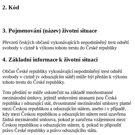
2. Kód
3. Pojmenování (název) životní situace
Převzetí českých občanů vykonávajících nepodmíněný trest odnětí
svobody v cizině k výkonu tohoto trestu do České republiky
4. Základní informace k životní situaci
Občan České republiky vykonávající nepodmíněný trest odnětí
svobody v cizině (v odsuzujícím státě) může být předán k výkonu
tohoto trestu do České republiky.
Toto předání se může uskutečnit na základě mnohostranné
mezinárodní úmluvy, jejímiž smluvními stranami jsou Česká
republika i odsuzující stát, dvoustranné mezinárodní smlouvy platné
mezi Českou republikou a odsuzujícím státem, anebo i v případě,
kdy mezi Českou republikou a odsuzujícím státem není uzavřena
žádná mezinárodní smlouva, pokud je zaručena vzájemnost mezi
Českou republikou a odsuzujícím státem, tj. pokud to připouští
právo České republiky a právo odsuzujícího státu.