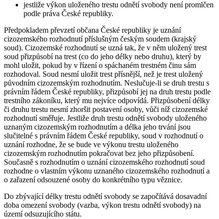
jestliže výkon uloženého trestu odnětí svobody není promlčen
podle práva České republiky.
Předpokladem převzetí občana České republiky je uznání
cizozemského rozhodnutí příslušným českým soudem (krajský
soud). Cizozemské rozhodnutí se uzná tak, že v něm uložený trest
soud přizpůsobí na trest (co do jeho délky nebo druhu), který by
mohl uložit, pokud by v řízení o spáchaném trestném činu sám
rozhodoval. Soud nesmí uložit trest přísnější, než je trest uložený
původním cizozemským rozhodnutím. Neslučuje-li se druh trestu s
právním řádem České republiky, přizpůsobí jej na druh trestu podle
trestního zákoníku, který mu nejvíce odpovídá. Přizpůsobení délky
či druhu trestu nesmí zhoršit postavení osoby, vůči níž cizozemské
rozhodnutí směřuje. Jestliže druh trestu odnětí svobody uloženého
uznaným cizozemským rozhodnutím a délka jeho trvání jsou
slučitelné s právním řádem České republiky, soud v rozhodnutí o
uznání rozhodne, že se bude ve výkonu trestu uloženého
cizozemským rozhodnutím pokračovat bez jeho přizpůsobení.
Současně s rozhodnutím o uznání cizozemského rozhodnutí soud
rozhodne o vlastním výkonu uznaného cizozemského rozhodnutí a
o zařazení odsouzené osoby do konkrétního typu věznice.
Do zbývající délky trestu odnětí svobody se započítává dosavadní
doba omezení svobody (vazba, výkon trestu odnětí svobody) na
území odsuzujícího státu.