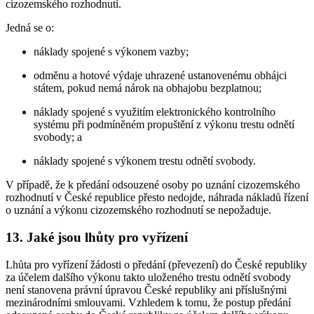
cizozemského rozhodnutí.
Jedná se o:
náklady spojené s výkonem vazby;
odměnu a hotové výdaje uhrazené ustanovenému obhájci
státem, pokud nemá nárok na obhajobu bezplatnou;
náklady spojené s využitím elektronického kontrolního
systému při podmíněném propuštění z výkonu trestu odnětí
svobody; a
náklady spojené s výkonem trestu odnětí svobody.
V případě, že k předání odsouzené osoby po uznání cizozemského
rozhodnutí v České republice přesto nedojde, náhrada nákladů řízení
o uznání a výkonu cizozemského rozhodnutí se nepožaduje.
13. Jaké jsou lhůty pro vyřízení
Lhůta pro vyřízení žádosti o předání (převezení) do České republiky
za účelem dalšího výkonu takto uloženého trestu odnětí svobody
není stanovena právní úpravou České republiky ani příslušnými
mezinárodními smlouvami. Vzhledem k tomu, že postup předání