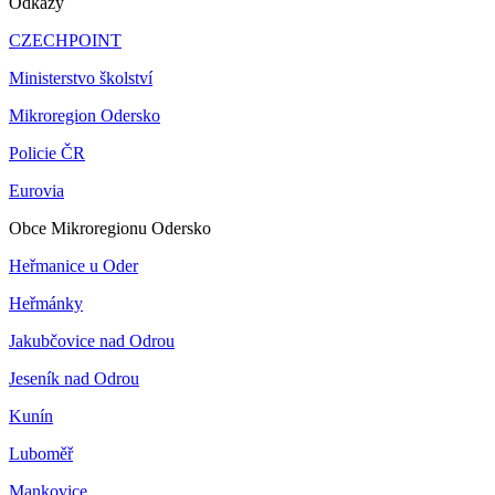
Odkazy
CZECHPOINT
Ministerstvo školství
Mikroregion Odersko
Policie ČR
Eurovia
Obce Mikroregionu Odersko
Heřmanice u Oder
Heřmánky
Jakubčovice nad Odrou
Jeseník nad Odrou
Kunín
Luboměř
Mankovice