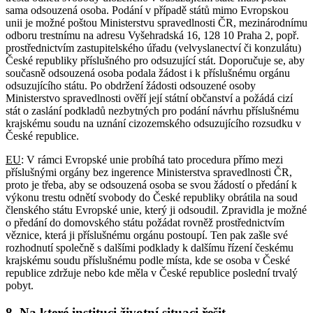
sama odsouzená osoba. Podání v případě států mimo Evropskou
unii je možné poštou Ministerstvu spravedlnosti ČR, mezinárodnímu
odboru trestnímu na adresu Vyšehradská 16, 128 10 Praha 2, popř.
prostřednictvím zastupitelského úřadu (velvyslanectví či konzulátu)
České republiky příslušného pro odsuzující stát. Doporučuje se, aby
současně odsouzená osoba podala žádost i k příslušnému orgánu
odsuzujícího státu. Po obdržení žádosti odsouzené osoby
Ministerstvo spravedlnosti ověří její státní občanství a požádá cizí
stát o zaslání podkladů nezbytných pro podání návrhu příslušnému
krajskému soudu na uznání cizozemského odsuzujícího rozsudku v
České republice.
EU
: V rámci Evropské unie probíhá tato procedura přímo mezi
příslušnými orgány bez ingerence Ministerstva spravedlnosti ČR,
proto je třeba, aby se odsouzená osoba se svou žádostí o předání k
výkonu trestu odnětí svobody do České republiky obrátila na soud
členského státu Evropské unie, který ji odsoudil. Zpravidla je možné
o předání do domovského státu požádat rovněž prostřednictvím
věznice, která ji příslušnému orgánu postoupí. Ten pak zašle své
rozhodnutí společně s dalšími podklady k dalšímu řízení českému
krajskému soudu příslušnému podle místa, kde se osoba v České
republice zdržuje nebo kde měla v České republice poslední trvalý
pobyt.
8. Na které instituci životní situaci řešit