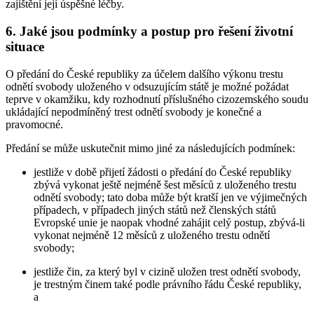
zajištění její úspěšné léčby.
6. Jaké jsou podmínky a postup pro řešení životní
situace
O předání do České republiky za účelem dalšího výkonu trestu
odnětí svobody uloženého v odsuzujícím státě je možné požádat
teprve v okamžiku, kdy rozhodnutí příslušného cizozemského soudu
ukládající nepodmíněný trest odnětí svobody je konečné a
pravomocné.
Předání se může uskutečnit mimo jiné za následujících podmínek:
jestliže v době přijetí žádosti o předání do České republiky
zbývá vykonat ještě nejméně šest měsíců z uloženého trestu
odnětí svobody; tato doba může být kratší jen ve výjimečných
případech, v případech jiných států než členských států
Evropské unie je naopak vhodné zahájit celý postup, zbývá-li
vykonat nejméně 12 měsíců z uloženého trestu odnětí
svobody;
jestliže čin, za který byl v cizině uložen trest odnětí svobody,
je trestným činem také podle právního řádu České republiky,
a