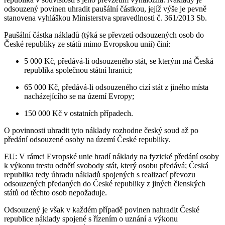
odsouzený povinen uhradit paušální částkou, jejíž výše je pevně
stanovena vyhláškou Ministerstva spravedlnosti č. 361/2013 Sb.
Paušální částka nákladů (týká se převzetí odsouzených osob do
České republiky ze států mimo Evropskou unii) činí:
5 000 Kč, předává-li odsouzeného stát, se kterým má Česká
republika společnou státní hranici;
65 000 Kč, předává-li odsouzeného cizí stát z jiného místa
nacházejícího se na území Evropy;
150 000 Kč v ostatních případech.
O povinnosti uhradit tyto náklady rozhodne český soud až po
předání odsouzené osoby na území České republiky.
EU
: V rámci Evropské unie hradí náklady na fyzické předání osoby
k výkonu trestu odnětí svobody stát, který osobu předává; Česká
republika tedy úhradu nákladů spojených s realizací převozu
odsouzených předaných do České republiky z jiných členských
států od těchto osob nepožaduje.
Odsouzený je však v každém případě povinen nahradit České
republice náklady spojené s řízením o uznání a výkonu