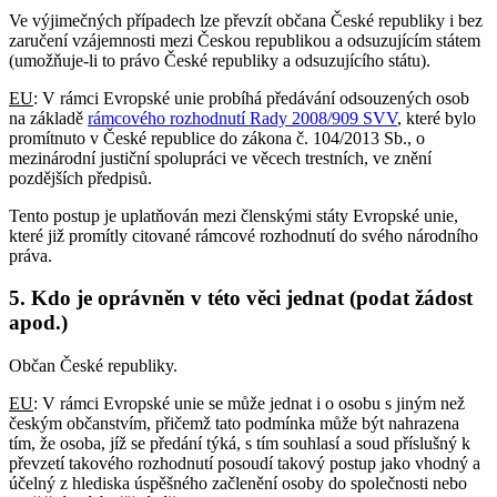
Ve výjimečných případech lze převzít občana České republiky i bez
zaručení vzájemnosti mezi Českou republikou a odsuzujícím státem
(umožňuje-li to právo České republiky a odsuzujícího státu).
EU
: V rámci Evropské unie probíhá předávání odsouzených osob
na základě
rámcového rozhodnutí Rady 2008/909 SVV
, které bylo
promítnuto v České republice do zákona č. 104/2013 Sb., o
mezinárodní justiční spolupráci ve věcech trestních, ve znění
pozdějších předpisů.
Tento postup je uplatňován mezi členskými státy Evropské unie,
které již promítly citované rámcové rozhodnutí do svého národního
práva.
5. Kdo je oprávněn v této věci jednat (podat žádost
apod.)
Občan České republiky.
EU
: V rámci Evropské unie se může jednat i o osobu s jiným než
českým občanstvím, přičemž tato podmínka může být nahrazena
tím, že osoba, jíž se předání týká, s tím souhlasí a soud příslušný k
převzetí takového rozhodnutí posoudí takový postup jako vhodný a
účelný z hlediska úspěšného začlenění osoby do společnosti nebo