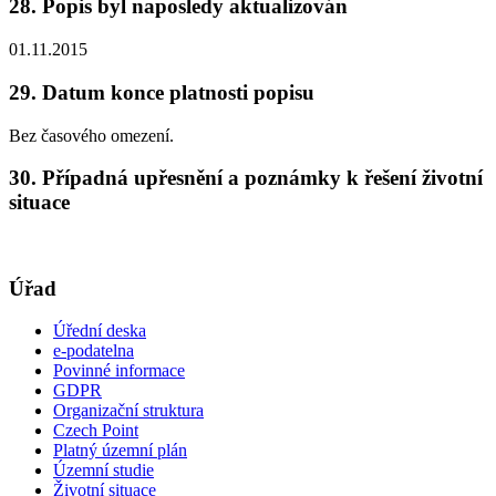
28. Popis byl naposledy aktualizován
01.11.2015
29. Datum konce platnosti popisu
Bez časového omezení.
30. Případná upřesnění a poznámky k řešení životní
situace
Úřad
Úřední deska
e-podatelna
Povinné informace
GDPR
Organizační struktura
Czech Point
Platný územní plán
Územní studie
Životní situace