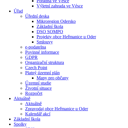
Poradna ve Vésce
Výletní zahrada ve Vésce
Úřad
Úřední deska
Mikroregion Odersko
Základní škola
DSO SOMPO
Projekty obce Heřmanice u Oder
Smlouvy
e-podatelna
Povinné informace
GDPR
Organizační struktura
Czech Point
Platný územní plán
Mapy pro občany
Územní studie
Životní situace
Rozpočet
Aktuálně
Aktuálně
Zpravodaj obce Heřmanice u Oder
Kalendář akcí
Základní škola
Spolky