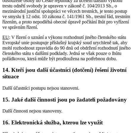
odsouzené osoby do České republiky za účelem dalšího výkonu
trestu odnětí svobody je upraven v zákoně č. 104/2013 Sb., o
mezinárodní justiční spolupráci ve věcech trestních, je tento postup
ve smyslu § 12 odst. 10 zákona č. 141/1961 Sb., trestní řád, trestním
řízením, a proto nepodléhá obecné úpravě počítání lhůt pro vyřízení
ve správním řízení.
EU
: V řízení o uznání a výkonu rozhodnutí jiného členského státu
Evropské unie postupuje příslušný krajský soud urychleně tak, aby
mohl rozhodnout zpravidla do 90 dnů od obdržení rozhodnutí jiného
členského státu s dalšími podklady. Jedná se však pouze o lhůtu
pořádkovou, která může být prodloužena na potřebnou dobu.
14. Kteří jsou další účastníci (dotčení) řešení životní
situace
Další účastníci postupu nejsou stanoveni.
15. Jaké další činnosti jsou po žadateli požadovány
Další činnosti nejsou stanoveny.
16. Elektronická služba, kterou lze využít