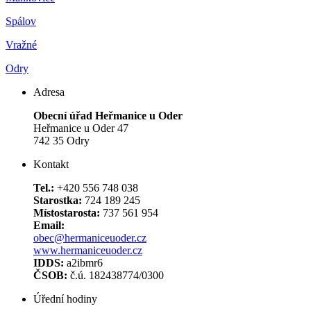
Spálov
Vražné
Odry
Adresa
Obecní úřad Heřmanice u Oder
Heřmanice u Oder 47
742 35 Odry
Kontakt
Tel.:
+420 556 748 038
Starostka:
724 189 245
Místostarosta:
737 561 954
Email:
obec@hermaniceuoder.cz
www.hermaniceuoder.cz
IDDS:
a2ibmr6
ČSOB:
č.ú. 182438774/0300
Úřední hodiny