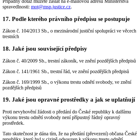
Případný dotaz můžete zaslat na e-mailovou adresu Ministerstva
spravedlnosti:
mot@msp.justice.cz
.
17. Podle kterého právního předpisu se postupuje
Zákon č. 104/2013 Sb., o mezinárodní justiční spolupráci ve věcech
trestních
18. Jaké jsou související předpisy
Zákon č. 40/2009 Sb., trestní zákoník, ve znění pozdějších předpisů
Zákon č. 141/1961 Sb., trestní řád, ve znění pozdějších předpisů
Zákon č. 169/1999 Sb., o výkonu trestu odnětí svobody, ve znění
pozdějších předpisů
19. Jaké jsou opravné prostředky a jak se uplatňují
Proti nevyhovění žádosti o předání do České republiky k dalšímu
výkonu trestu odnětí svobody není přípustný řádný opravný
prostředek.
Tato skutečnost je dána tím, že na předání (převezení) občana České
republiky, který byl v cizině odsouzen k výkonu trestu odnětí