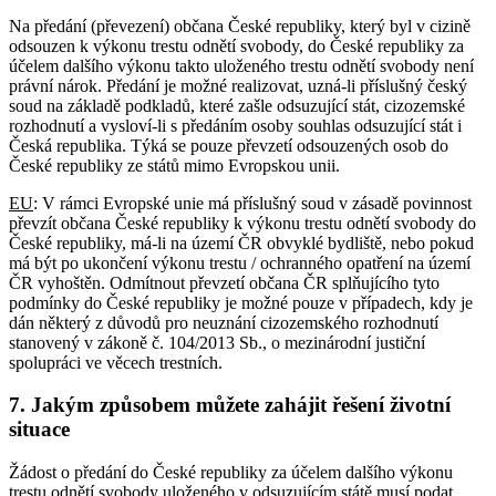
Na předání (převezení) občana České republiky, který byl v cizině
odsouzen k výkonu trestu odnětí svobody, do České republiky za
účelem dalšího výkonu takto uloženého trestu odnětí svobody není
právní nárok. Předání je možné realizovat, uzná-li příslušný český
soud na základě podkladů, které zašle odsuzující stát, cizozemské
rozhodnutí a vysloví-li s předáním osoby souhlas odsuzující stát i
Česká republika. Týká se pouze převzetí odsouzených osob do
České republiky ze států mimo Evropskou unii.
EU
: V rámci Evropské unie má příslušný soud v zásadě povinnost
převzít občana České republiky k výkonu trestu odnětí svobody do
České republiky, má-li na území ČR obvyklé bydliště, nebo pokud
má být po ukončení výkonu trestu / ochranného opatření na území
ČR vyhoštěn. Odmítnout převzetí občana ČR splňujícího tyto
podmínky do České republiky je možné pouze v případech, kdy je
dán některý z důvodů pro neuznání cizozemského rozhodnutí
stanovený v zákoně č. 104/2013 Sb., o mezinárodní justiční
spolupráci ve věcech trestních.
7. Jakým způsobem můžete zahájit řešení životní
situace
Žádost o předání do České republiky za účelem dalšího výkonu
trestu odnětí svobody uloženého v odsuzujícím státě musí podat