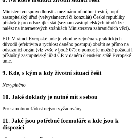
Ministerstvo spravedlnosti - mezinárodní odbor trestní, popř.
zastupitelský úřad (velvyslanectví či konzulát) České republiky
příslušný pro odsuzující stát (seznam zastupitelských úřadů lze
nalézt na internetových stránkách Ministerstva zahraničních věcí).
EU
: V rámci Evropské unie je vhodné zejména z praktických
důvodů (efektivita a rychlost daného postupu) obrátit se přímo na
odsuzující orgán (viz výše v bodě 07); o pomoc je možné požádat i
příslušný zastupitelský úřad ČR v daném členském státě Evropské
unie.
9. Kde, s kým a kdy životní situaci řešit
Nevyplněno
10. Jaké doklady je nutné mít s sebou
Pro samotnou žádost nejsou vyžadovány.
11. Jaké jsou potřebné formuláře a kde jsou k
dispozici