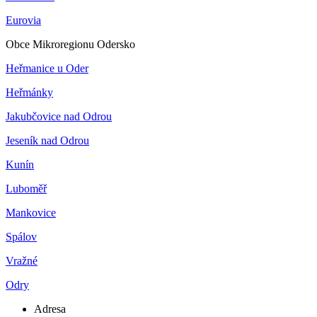
Eurovia
Obce Mikroregionu Odersko
Heřmanice u Oder
Heřmánky
Jakubčovice nad Odrou
Jeseník nad Odrou
Kunín
Luboměř
Mankovice
Spálov
Vražné
Odry
Adresa