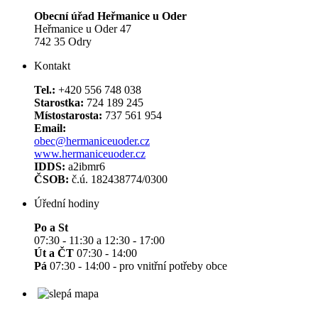
Obecní úřad Heřmanice u Oder
Heřmanice u Oder 47
742 35 Odry
Kontakt
Tel.:
+420 556 748 038
Starostka:
724 189 245
Místostarosta:
737 561 954
Email:
obec@hermaniceuoder.cz
www.hermaniceuoder.cz
IDDS:
a2ibmr6
ČSOB:
č.ú. 182438774/0300
Úřední hodiny
Po a St
07:30 - 11:30 a 12:30 - 17:00
Út a ČT
07:30 - 14:00
Pá
07:30 - 14:00 - pro vnitřní potřeby obce