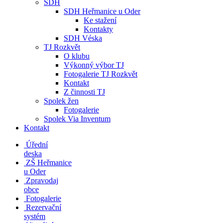
SDH
SDH Heřmanice u Oder
Ke stažení
Kontakty
SDH Véska
TJ Rozkvět
O klubu
Výkonný výbor TJ
Fotogalerie TJ Rozkvět
Kontakt
Z činnosti TJ
Spolek žen
Fotogalerie
Spolek Via Inventum
Kontakt
Úřední
deska
ZŠ Heřmanice
u Oder
Zpravodaj
obce
Fotogalerie
Rezervační
systém