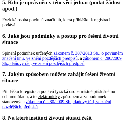
5. Kdo je oprávněn v této věci jednat (podat žádost
apod.)
Fyzická osoba povinná značit líh, která přihlášku k registraci
podává.
6. Jaké jsou podmínky a postup pro řešení životní
situace
Splnění podmínek určených
zákonem č. 307/2013 Sb., o povinném
značení lihu, ve znění pozdějších předpisů
, a
zákonem č. 280/2009
Sb., daňový řád, ve znění pozdějších předpisů
.
7. Jakým způsobem můžete zahájit řešení životní
situace
Přihlášku k registraci podává fyzická osoba místně příslušnému
celnímu úřadu, a to
elektronicky
způsobem a za podmínek
stanovených
zákonem č. 280/2009 Sb., daňový řád, ve znění
pozdějších předpisů
.
8. Na které instituci životní situaci řešit