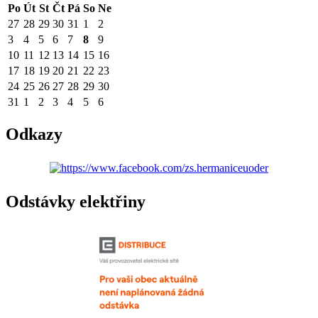
Po
Út
St
Čt
Pá
So
Ne
27
28
29
30
31
1
2
3
4
5
6
7
8
9
10
11
12
13
14
15
16
17
18
19
20
21
22
23
24
25
26
27
28
29
30
31
1
2
3
4
5
6
Odkazy
Odstávky elektřiny