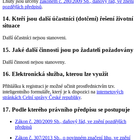
Lhůty jsou určeny
zákonem č. 280/2009 Sb., daňový řád, ve znění
pozdějších předpisů
.
14. Kteří jsou další účastníci (dotčení) řešení životní
situace
Další účastníci nejsou stanoveni.
15. Jaké další činnosti jsou po žadateli požadovány
Další činnosti nejsou stanoveny.
16. Elektronická služba, kterou lze využít
Přihlášku k registraci je možné učinit prostřednictvím tzv.
inteligentního formuláře, který je k dispozici na
internetových
stránkách Celní správy České republiky
.
17. Podle kterého právního předpisu se postupuje
Zákon č. 280/2009 Sb., daňový řád, ve znění pozdějších
předpisů
Zákon č. 307/2013 Sb., o povinném značení lihu, ve znění