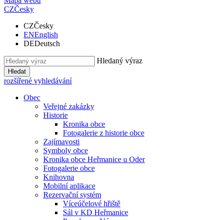
Mapa webu
CZ
Česky
CZ
Česky
EN
English
DE
Deutsch
Hledaný výraz
Hledat
rozšířené vyhledávání
Obec
Veřejné zakázky
Historie
Kronika obce
Fotogalerie z historie obce
Zajímavosti
Symboly obce
Kronika obce Heřmanice u Oder
Fotogalerie obce
Knihovna
Mobilní aplikace
Rezervační systém
Víceúčelové hřiště
Sál v KD Heřmanice