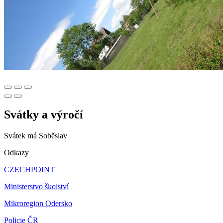
Svátky a výročí
Svátek má
Soběslav
Odkazy
CZECHPOINT
Ministerstvo školství
Mikroregion Odersko
Policie ČR