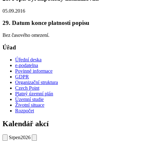
05.09.2016
29. Datum konce platnosti popisu
Bez časového omezení.
Úřad
Úřední deska
e-podatelna
Povinné informace
GDPR
Organizační struktura
Czech Point
Platný územní plán
Územní studie
Životní situace
Rozpočet
Kalendář akcí
Srpen
2026