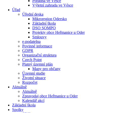
Poradna ve Vésce
Výletní zahrada ve Vésce
Úřad
Úřední deska
Mikroregion Odersko
Základní škola
DSO SOMPO
Projekty obce Heřmanice u Oder
Smlouvy
e-podatelna
Povinné informace
GDPR
Organizační struktura
Czech Point
Platný územní plán
Mapy pro občany
Územní studie
Životní situace
Rozpočet
Aktuálně
Aktuálně
Zpravodaj obce Heřmanice u Oder
Kalendář akcí
Základní škola
Spolky