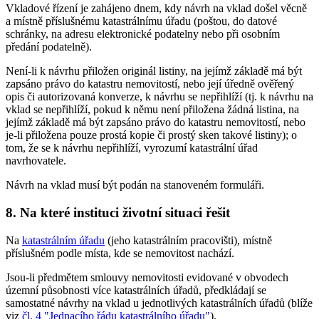
Vkladové řízení je zahájeno dnem, kdy návrh na vklad došel věcně
a místně příslušnému katastrálnímu úřadu (poštou, do datové
schránky, na adresu elektronické podatelny nebo při osobním
předání podatelně).
Není-li k návrhu přiložen originál listiny, na jejímž základě má být
zapsáno právo do katastru nemovitostí, nebo její úředně ověřený
opis či autorizovaná konverze, k návrhu se nepřihlíží (tj. k návrhu na
vklad se nepřihlíží, pokud k němu není přiložena žádná listina, na
jejímž základě má být zapsáno právo do katastru nemovitostí, nebo
je-li přiložena pouze prostá kopie či prostý sken takové listiny); o
tom, že se k návrhu nepřihlíží, vyrozumí katastrální úřad
navrhovatele.
Návrh na vklad musí být podán na stanoveném formuláři.
8. Na které instituci životní situaci řešit
Na
katastrálním úřadu
(jeho katastrálním pracovišti), místně
příslušném podle místa, kde se nemovitost nachází.
Jsou-li předmětem smlouvy nemovitosti evidované v obvodech
územní působnosti více katastrálních úřadů, předkládají se
samostatné návrhy na vklad u jednotlivých katastrálních úřadů (blíže
viz
čl. 4 "Jednacího řádu katastrálního úřadu"
).