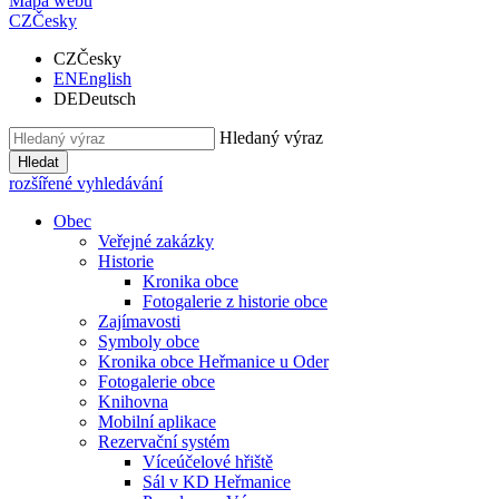
Mapa webu
CZ
Česky
CZ
Česky
EN
English
DE
Deutsch
Hledaný výraz
Hledat
rozšířené vyhledávání
Obec
Veřejné zakázky
Historie
Kronika obce
Fotogalerie z historie obce
Zajímavosti
Symboly obce
Kronika obce Heřmanice u Oder
Fotogalerie obce
Knihovna
Mobilní aplikace
Rezervační systém
Víceúčelové hřiště
Sál v KD Heřmanice