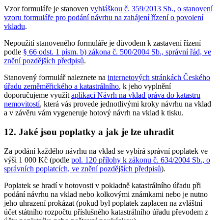
Vzor formuláře je stanoven
vyhláškou č. 359/2013 Sb., o stanovení
vzoru formuláře pro podání návrhu na zahájení řízení o povolení
vkladu
.
Nepoužití stanoveného formuláře je důvodem k zastavení řízení
podle
§ 66 odst. 1 písm. b) zákona č. 500/2004 Sb., správní řád, ve
znění pozdějších předpisů
.
Stanovený formulář naleznete na
internetových stránkách Českého
úřadu zeměměřického a katastrálního
, k jeho vyplnění
doporučujeme využít
aplikaci Návrh na vklad práva do katastru
nemovitostí
, která vás provede jednotlivými kroky návrhu na vklad
a v závěru vám vygeneruje hotový návrh na vklad k tisku.
12. Jaké jsou poplatky a jak je lze uhradit
Za podání každého návrhu na vklad se vybírá správní poplatek ve
výši 1 000 Kč (podle
pol. 120 přílohy k zákonu č. 634/2004 Sb., o
správních poplatcích, ve znění pozdějších předpisů
).
Poplatek se hradí v hotovosti v pokladně katastrálního úřadu při
podání návrhu na vklad nebo kolkovými známkami nebo je nutno
jeho uhrazení prokázat (pokud byl poplatek zaplacen na zvláštní
účet státního rozpočtu příslušného katastrálního úřadu převodem z