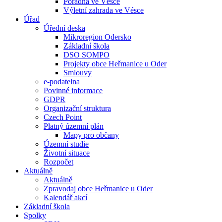
Poradna ve Vésce
Výletní zahrada ve Vésce
Úřad
Úřední deska
Mikroregion Odersko
Základní škola
DSO SOMPO
Projekty obce Heřmanice u Oder
Smlouvy
e-podatelna
Povinné informace
GDPR
Organizační struktura
Czech Point
Platný územní plán
Mapy pro občany
Územní studie
Životní situace
Rozpočet
Aktuálně
Aktuálně
Zpravodaj obce Heřmanice u Oder
Kalendář akcí
Základní škola
Spolky