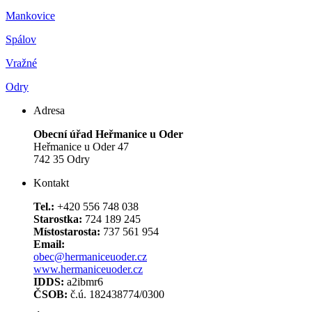
Mankovice
Spálov
Vražné
Odry
Adresa
Obecní úřad Heřmanice u Oder
Heřmanice u Oder 47
742 35 Odry
Kontakt
Tel.:
+420 556 748 038
Starostka:
724 189 245
Místostarosta:
737 561 954
Email:
obec@hermaniceuoder.cz
www.hermaniceuoder.cz
IDDS:
a2ibmr6
ČSOB:
č.ú. 182438774/0300