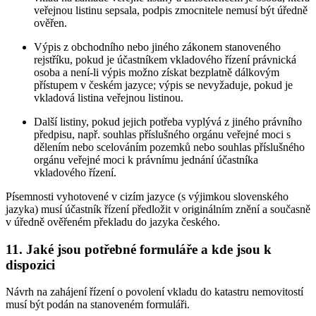
veřejnou listinu sepsala, podpis zmocnitele nemusí být úředně
ověřen.
Výpis z obchodního nebo jiného zákonem stanoveného
rejstříku, pokud je účastníkem vkladového řízení právnická
osoba a není-li výpis možno získat bezplatně dálkovým
přístupem v českém jazyce; výpis se nevyžaduje, pokud je
vkladová listina veřejnou listinou.
Další listiny, pokud jejich potřeba vyplývá z jiného právního
předpisu, např. souhlas příslušného orgánu veřejné moci s
dělením nebo scelováním pozemků nebo souhlas příslušného
orgánu veřejné moci k právnímu jednání účastníka
vkladového řízení.
Písemnosti vyhotovené v cizím jazyce (s výjimkou slovenského
jazyka) musí účastník řízení předložit v originálním znění a současně
v úředně ověřeném překladu do jazyka českého.
11. Jaké jsou potřebné formuláře a kde jsou k
dispozici
Návrh na zahájení řízení o povolení vkladu do katastru nemovitostí
musí být podán na stanoveném formuláři.