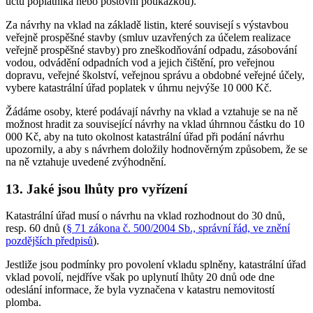
účtu poplatníka nebo poštovní poukázkou).
Za návrhy na vklad na základě listin, které souvisejí s výstavbou
veřejně prospěšné stavby (smluv uzavřených za účelem realizace
veřejně prospěšné stavby) pro zneškodňování odpadu, zásobování
vodou, odvádění odpadních vod a jejich čištění, pro veřejnou
dopravu, veřejné školství, veřejnou správu a obdobné veřejné účely,
vybere katastrální úřad poplatek v úhrnu nejvýše 10 000 Kč.
Žádáme osoby, které podávají návrhy na vklad a vztahuje se na ně
možnost hradit za související návrhy na vklad úhrnnou částku do 10
000 Kč, aby na tuto okolnost katastrální úřad při podání návrhu
upozornily, a aby s návrhem doložily hodnověrným způsobem, že se
na ně vztahuje uvedené zvýhodnění.
13. Jaké jsou lhůty pro vyřízení
Katastrální úřad musí o návrhu na vklad rozhodnout do 30 dnů,
resp. 60 dnů (
§ 71 zákona č. 500/2004 Sb., správní řád, ve znění
pozdějších předpisů
).
Jestliže jsou podmínky pro povolení vkladu splněny, katastrální úřad
vklad povolí, nejdříve však po uplynutí lhůty 20 dnů ode dne
odeslání informace, že byla vyznačena v katastru nemovitostí
plomba.