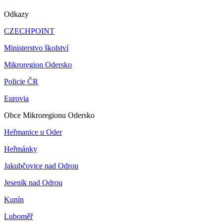
Odkazy
CZECHPOINT
Ministerstvo školství
Mikroregion Odersko
Policie ČR
Eurovia
Obce Mikroregionu Odersko
Heřmanice u Oder
Heřmánky
Jakubčovice nad Odrou
Jeseník nad Odrou
Kunín
Luboměř