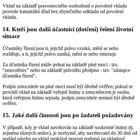
Vklad na základě pravomocného rozhodnutí o povolení vkladu
provede katastrální úřad bez zbytečného odkladu od povolení
vkladu.
14. Kteří jsou další účastníci (dotčení) řešení životní
situace
Účastníky řízení jsou ti, jejichž právo vzniká, mění se nebo
rozšiřuje, a ti, jejichž právo zaniká, mění se nebo omezuje.
Za účastníka řízení může jednat na základě plné moci - tzv.
"zmocněnec" nebo na základě právního předpisu - tzv. "zástupce
účastníka řízení".
Podpis zmocnitele na plné moci musí být úředně ověřen; pokud se
provádí vklad na základě veřejné listiny a zmocněncem je osoba,
která veřejnou listinu sepsala, podpis zmocnitele nemusí být úředně
ověřen.
15. Jaké další činnosti jsou po žadateli požadovány
V případě, kdy je vklad navrhován na základě soukromé listiny (tj.
zejména různých smluv), je nezbytné, aby navrhovatel do 30 dnů od
podání návrhu na vklad prokázal pravost podpisů na vkladové