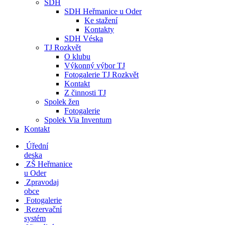
SDH
SDH Heřmanice u Oder
Ke stažení
Kontakty
SDH Véska
TJ Rozkvět
O klubu
Výkonný výbor TJ
Fotogalerie TJ Rozkvět
Kontakt
Z činnosti TJ
Spolek žen
Fotogalerie
Spolek Via Inventum
Kontakt
Úřední
deska
ZŠ Heřmanice
u Oder
Zpravodaj
obce
Fotogalerie
Rezervační
systém