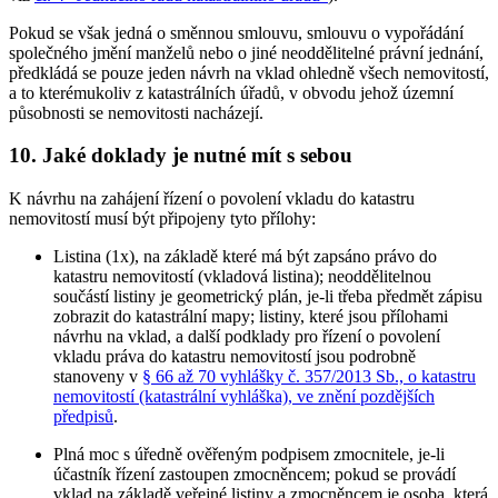
Pokud se však jedná o směnnou smlouvu, smlouvu o vypořádání
společného jmění manželů nebo o jiné neoddělitelné právní jednání,
předkládá se pouze jeden návrh na vklad ohledně všech nemovitostí,
a to kterémukoliv z katastrálních úřadů, v obvodu jehož územní
působnosti se nemovitosti nacházejí.
10. Jaké doklady je nutné mít s sebou
K návrhu na zahájení řízení o povolení vkladu do katastru
nemovitostí musí být připojeny tyto přílohy:
Listina (1x), na základě které má být zapsáno právo do
katastru nemovitostí (vkladová listina); neoddělitelnou
součástí listiny je geometrický plán, je-li třeba předmět zápisu
zobrazit do katastrální mapy; listiny, které jsou přílohami
návrhu na vklad, a další podklady pro řízení o povolení
vkladu práva do katastru nemovitostí jsou podrobně
stanoveny v
§ 66 až 70 vyhlášky č. 357/2013 Sb., o katastru
nemovitostí (katastrální vyhláška), ve znění pozdějších
předpisů
.
Plná moc s úředně ověřeným podpisem zmocnitele, je-li
účastník řízení zastoupen zmocněncem; pokud se provádí
vklad na základě veřejné listiny a zmocněncem je osoba, která