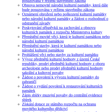
posuzována v režimu stavebního zákona
Obnova nemovité národní kulturní památky, která dále
bude posuzována v režimu stavebního zákona
Oznámení ohrožení nebo poškození kulturní památky
nebo národní kulturní památky a žádost o rozhodnutí o
odstranění závady
Poskytování příspěvků na zachování a obnovu
kulturních památek z rozpočtu Ministerstva kultury
Přemístění movité věci, která je kulturní památkou nebo
národní kulturní památkou
Přemístění stavby, která je kulturní památkou nebo
národní kulturní památkou
Prohlášení věci nebo stavby za kulturní památku
Vývoz předmětů kulturní hodnoty z území České
republiky, prodej předmětů kulturní hodnoty z oboru
archeologie nebo prodej předmětů kulturní hodnoty
sakrální a kultovní povahy
Žádost o povolení k vývozu kulturní památky do
zahraničí
Žádost o vydání povolení k restaurování kulturních
památek
Zápis sbírky muzejní povahy do centrální evidence
sbírek
Získání dotace ze státního rozpočtu na ochranu
movitého kulturního dědictví