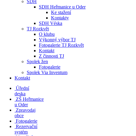
SDH
SDH Heřmanice u Oder
Ke stažení
Kontakty
SDH Véska
TJ Rozkvět
O klubu
Výkonný výbor TJ
Fotogalerie TJ Rozkvět
Kontakt
Z činnosti TJ
Spolek žen
Fotogalerie
Spolek Via Inventum
Kontakt
Úřední
deska
ZŠ Heřmanice
u Oder
Zpravodaj
obce
Fotogalerie
Rezervační
systém