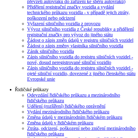
převzetí autovraku do zařízení ke sběru autovraků)
Přidělení registrační značky vozidla a vydání
technického průkazu vozidla - v případě jejich ztráty,
poškození nebo odcizení
Vyřazení silničního vozidla z provozu
Vývoz silničního vozidla z České republiky a přidělení
registrační značky pro vývoz do jiného státu
Žádost o zápis změn údajů v registru silničních vozidel
Žádost o zápis změny vlastníka silničního vozidla
Zánik silničního vozidla
Zápis silničního vozidla do registru silničních vozidel -
nové, dosud neregistrované silniční vozidlo
Zápis silničního vozidla do registru silničních vozidel -
ojeté silniční vozidlo, dovezené z jiného členského státu
Evropské unie
Řidičské průkazy
Odevzdání řidičského průkazu a mezinárodního
řidičského průkazu
Udělení (rozšíření) řidičského oprávnění
Vydání mezinárodního řidičského průkazu
Změna údajů v mezinárodním řidičském průkazu
Změna údajů v řidičském průkazu
Ztráta, odcizení, poškození nebo zničení mezinárodního
řidičského průkazu