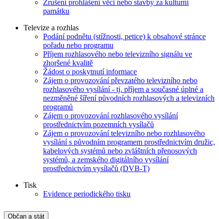
Zrušení prohlášení věci nebo stavby za kulturní
památku
Televize a rozhlas
Podání podnětu (stížnosti, petice) k obsahové stránce
pořadu nebo programu
Příjem rozhlasového nebo televizního signálu ve
zhoršené kvalitě
Žádost o poskytnutí informace
Zájem o provozování převzatého televizního nebo
rozhlasového vysílání - tj. příjem a současné úplné a
nezměněné šíření původních rozhlasových a televizních
programů
Zájem o provozování rozhlasového vysílání
prostřednictvím pozemních vysílačů
Zájem o provozování televizního nebo rozhlasového
vysílání s původním programem prostřednictvím družic,
kabelových systémů nebo zvláštních přenosových
systémů, a zemského digitálního vysílání
prostřednictvím vysílačů (DVB-T)
Tisk
Evidence periodického tisku
Občan a stát