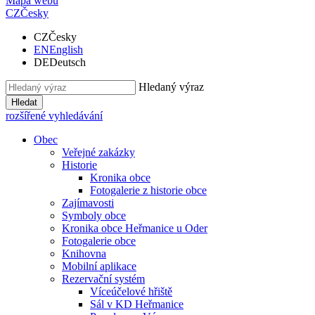
Mapa webu
CZ
Česky
CZ
Česky
EN
English
DE
Deutsch
Hledaný výraz
Hledat
rozšířené vyhledávání
Obec
Veřejné zakázky
Historie
Kronika obce
Fotogalerie z historie obce
Zajímavosti
Symboly obce
Kronika obce Heřmanice u Oder
Fotogalerie obce
Knihovna
Mobilní aplikace
Rezervační systém
Víceúčelové hřiště
Sál v KD Heřmanice