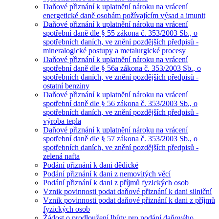
Daňové přiznání k uplatnění nároku na vrácení
energetické daně osobám požívajícím výsad a imunit
Daňové přiznání k uplatnění nároku na vrácení
spotřební daně dle § 55 zákona č. 353/2003 Sb., o
spotřebních daních, ve znění pozdějších předpisů -
mineralogické postupy a metalurgické procesy
Daňové přiznání k uplatnění nároku na vrácení
spotřební daně dle § 56a zákona č. 353/2003 Sb., o
spotřebních daních, ve znění pozdějších předpisů -
ostatní benziny
Daňové přiznání k uplatnění nároku na vrácení
spotřební daně dle § 56 zákona č. 353/2003 Sb., o
spotřebních daních, ve znění pozdějších předpisů -
výroba tepla
Daňové přiznání k uplatnění nároku na vrácení
spotřební daně dle § 57 zákona č. 353/2003 Sb., o
spotřebních daních, ve znění pozdějších předpisů -
zelená nafta
Podání přiznání k dani dědické
Podání přiznání k dani z nemovitých věcí
Podání přiznání k dani z příjmů fyzických osob
Vznik povinnosti podat daňové přiznání k dani silniční
Vznik povinnosti podat daňové přiznání k dani z příjmů
fyzických osob
Žádost o prodloužení lhůty pro podání daňového