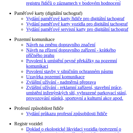
registru řidičů o záznamech v bodovém hodnocení
Paměťové karty (digitální tachograf)
Vydání paměťové karty řidiče pro digitální tachograf
Vydání paměťové karty vozidla pro digitální tachograf
Vydání paměťové servisní karty pro digitální tachograf
Pozemní komunikace
Návrh na změnu dopravního značení
Návrh na zřízení dopravního zařízení - krátkého
příčného prahu
Povolení k umístění pevné překážky na pozemní
komunikaci
Povolení stavby v silničním ochranném pásmu
Uzavírka pozemní komunikace
Zvláštní užívání - nadměrná přeprava
Zvláštní užívání - reklamní zařízení, stavební práce,
umístění inženýrských sítí, vyhrazené parkovací stání,
provozování stánků, sportovní a kulturní akce apod.
Profesní způsobilost řidiče
Vydání průkazu profesní způsobilosti řidiče
Registr vozidel
Doklad o ekologické likvidaci vozidla (potvrzení o