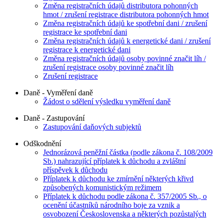
Změna registračních údajů distributora pohonných
hmot / zrušení registrace distributora pohonných hmot
Změna registračních údajů ke spotřební dani / zrušení
registrace ke spotřební dani
Změna registračních údajů k energetické dani / zrušení
registrace k energetické dani
Změna registračních údajů osoby povinné značit líh /
zrušení registrace osoby povinné značit líh
Zrušení registrace
Daně - Vyměření daně
Žádost o sdělení výsledku vyměření daně
Daně - Zastupování
Zastupování daňových subjektů
Odškodnění
Jednorázová peněžní částka (podle zákona č. 108/2009
Sb.) nahrazující příplatek k důchodu a zvláštní
příspěvek k důchodu
Příplatek k důchodu ke zmírnění některých křivd
způsobených komunistickým režimem
Příplatek k důchodu podle zákona č. 357/2005 Sb., o
ocenění účastníků národního boje za vznik a
osvobození Československa a některých pozůstalých