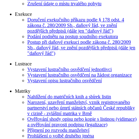
Zrušení údaje o místu trvalého pobytu
Exekuce
Doručení exekučního příkazu podle § 178 odst. 4
zákona č. 280/2009 Sb., daňový řád, ve znění
pozdějších předpisů (dále jen "daňový řád")
Podání podnětu na postup soudního exekutora
Postup při daňové exekuci podle zákona č. 280/2009
Sb., daňový řád, ve znění pozdějších předpisů (dále jen
"daňový řád")
Lustrace
Vystavení lustračního osvědčení jednotlivci
Vystavení lustračního osvědčení na žádost organizace
Vystavení opisu lustračního osvědčení
Matriky
Nahlížení do matričních knih a sbírek listin
Narození, uzavření manželství, vznik registrovaného
partnerství nebo úmrtí státních občanů České republiky
v cizině - zvláštní matrika v Brně
Ověřování shody opisu nebo kopie s listinou (vidimace)
a ověřování pravosti podpisu (legalizace)
Příjmení po rozvodu manželství
Prohlášení o volbě druhého jména