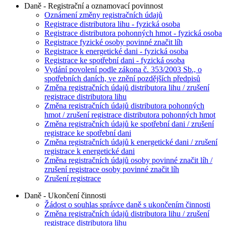
Daně - Registrační a oznamovací povinnost
Oznámení změny registračních údajů
Registrace distributora lihu - fyzická osoba
Registrace distributora pohonných hmot - fyzická osoba
Registrace fyzické osoby povinné značit líh
Registrace k energetické dani - fyzická osoba
Registrace ke spotřební dani - fyzická osoba
Vydání povolení podle zákona č. 353/2003 Sb., o
spotřebních daních, ve znění pozdějších předpisů
Změna registračních údajů distributora lihu / zrušení
registrace distributora lihu
Změna registračních údajů distributora pohonných
hmot / zrušení registrace distributora pohonných hmot
Změna registračních údajů ke spotřební dani / zrušení
registrace ke spotřební dani
Změna registračních údajů k energetické dani / zrušení
registrace k energetické dani
Změna registračních údajů osoby povinné značit líh /
zrušení registrace osoby povinné značit líh
Zrušení registrace
Daně - Ukončení činnosti
Žádost o souhlas správce daně s ukončením činnosti
Změna registračních údajů distributora lihu / zrušení
registrace distributora lihu