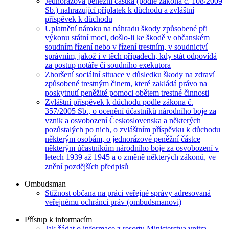
Jednorázová peněžní částka (podle zákona č. 108/2009
Sb.) nahrazující příplatek k důchodu a zvláštní
příspěvek k důchodu
Uplatnění nároku na náhradu škody způsobené při
výkonu státní moci, došlo-li ke škodě v občanském
soudním řízení nebo v řízení trestním, v soudnictví
správním, jakož i v těch případech, kdy stát odpovídá
za postup notáře či soudního exekutora
Zhoršení sociální situace v důsledku škody na zdraví
způsobené trestným činem, které zakládá právo na
poskytnutí peněžité pomoci obětem trestné činnosti
Zvláštní příspěvek k důchodu podle zákona č.
357/2005 Sb., o ocenění účastníků národního boje za
vznik a osvobození Československa a některých
pozůstalých po nich, o zvláštním příspěvku k důchodu
některým osobám, o jednorázové peněžní částce
některým účastníkům národního boje za osvobození v
letech 1939 až 1945 a o změně některých zákonů, ve
znění pozdějších předpisů
Ombudsman
Stížnost občana na práci veřejné správy adresovaná
veřejnému ochránci práv (ombudsmanovi)
Přístup k informacím
Jak žádat o informace z resortu Ministerstva vnitra