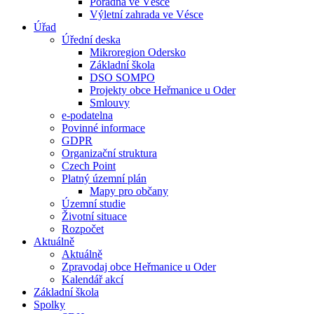
Poradna ve Vésce
Výletní zahrada ve Vésce
Úřad
Úřední deska
Mikroregion Odersko
Základní škola
DSO SOMPO
Projekty obce Heřmanice u Oder
Smlouvy
e-podatelna
Povinné informace
GDPR
Organizační struktura
Czech Point
Platný územní plán
Mapy pro občany
Územní studie
Životní situace
Rozpočet
Aktuálně
Aktuálně
Zpravodaj obce Heřmanice u Oder
Kalendář akcí
Základní škola
Spolky