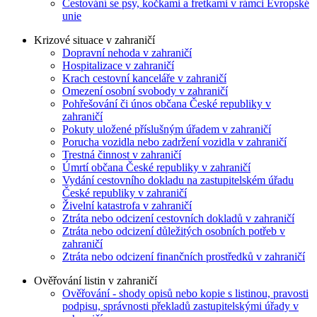
Cestování se psy, kočkami a fretkami v rámci Evropské
unie
Krizové situace v zahraničí
Dopravní nehoda v zahraničí
Hospitalizace v zahraničí
Krach cestovní kanceláře v zahraničí
Omezení osobní svobody v zahraničí
Pohřešování či únos občana České republiky v
zahraničí
Pokuty uložené příslušným úřadem v zahraničí
Porucha vozidla nebo zadržení vozidla v zahraničí
Trestná činnost v zahraničí
Úmrtí občana České republiky v zahraničí
Vydání cestovního dokladu na zastupitelském úřadu
České republiky v zahraničí
Živelní katastrofa v zahraničí
Ztráta nebo odcizení cestovních dokladů v zahraničí
Ztráta nebo odcizení důležitých osobních potřeb v
zahraničí
Ztráta nebo odcizení finančních prostředků v zahraničí
Ověřování listin v zahraničí
Ověřování - shody opisů nebo kopie s listinou, pravosti
podpisu, správnosti překladů zastupitelskými úřady v