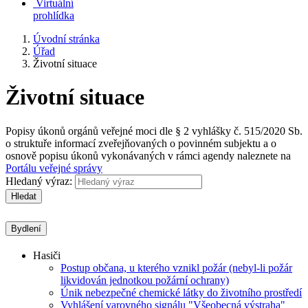
Virtuální
prohlídka
Úvodní stránka
Úřad
Životní situace
Životní situace
Popisy úkonů orgánů veřejné moci dle § 2 vyhlášky č. 515/2020 Sb.
o struktuře informací zveřejňovaných o povinném subjektu a o
osnově popisu úkonů vykonávaných v rámci agendy naleznete na
Portálu veřejné správy
Hledaný výraz:
Hledat
Bydlení
Hasiči
Postup občana, u kterého vznikl požár (nebyl-li požár
likvidován jednotkou požární ochrany)
Únik nebezpečné chemické látky do životního prostředí
Vyhlášení varovného signálu "Všeobecná výstraha"