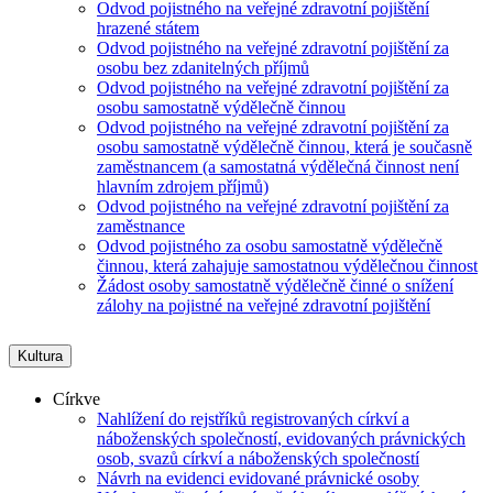
Odvod pojistného na veřejné zdravotní pojištění
hrazené státem
Odvod pojistného na veřejné zdravotní pojištění za
osobu bez zdanitelných příjmů
Odvod pojistného na veřejné zdravotní pojištění za
osobu samostatně výdělečně činnou
Odvod pojistného na veřejné zdravotní pojištění za
osobu samostatně výdělečně činnou, která je současně
zaměstnancem (a samostatná výdělečná činnost není
hlavním zdrojem příjmů)
Odvod pojistného na veřejné zdravotní pojištění za
zaměstnance
Odvod pojistného za osobu samostatně výdělečně
činnou, která zahajuje samostatnou výdělečnou činnost
Žádost osoby samostatně výdělečně činné o snížení
zálohy na pojistné na veřejné zdravotní pojištění
Kultura
Církve
Nahlížení do rejstříků registrovaných církví a
náboženských společností, evidovaných právnických
osob, svazů církví a náboženských společností
Návrh na evidenci evidované právnické osoby