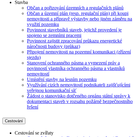
Stavba
Občan a pořizování územních a regulačních plánů
Občan a územní plán (resp. regulační plán) při koupi
nemovitosti a přípravě výstavby nebo jiném záměru na
využití pozemku
Povinnost stavebníků staveb, jejichž provedení je
spojeno se zemními pracemi
Povinnost zajistit zpracování průkazu energetické
náročnosti budovy (průkaz)
Připojení nemovitosti na pozemní komunikaci (zřízení
sjezdu)
Stanovení ochranného pásma a vymezení práv a
povinností vlastníka ochranného pásma a vlastníků
nemovitostí
Umístění stavby na lesním pozemku
Využívání cizích nemovitostí podnikateli zajišťujícími
veřejnou komunikační síť
Žádost o stanovisko dotčeného orgánu státní správy k
dokumentaci staveb v rozsahu požárně bezpečnostního
řešení
Cestování
Cestování se zvířaty