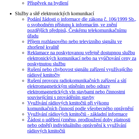
Příspěvek na bydlení
Služby a sítě elektronických komunikací
Podání žádosti o informace dle zákona č. 106/1999 Sb.,
o svobodném přístupu k informacím, ve znění
pozdějších předpisů, Českému telekomunikačnímu
úřadu
Příjem rozhlasového nebo televizního signálu ve
zhoršené kvalitě
Reklamace na poskytovanou veřejně dostupnou službu
elektronických komunikací nebo na vyúčtování ceny za
poskytnutou službu
Rušení nebo chybovost signálu zařízení využívajícího
rádiové kmitočty
Rušení provozu radiokomunikačních zařízení a sítí
elektromagnetickým stíněním nebo odrazy
elektromagnetických vln stavbami nebo činnostmi
souvisejícími s prováděním stavby
Využívání rádiových kmitočtů při výkonu
komunikačních činností podle všeobecného oprávnění
Využívání rádiových kmitočtů - základní informace
Žádost o udělení (změnu, prodloužení doby platnosti
nebo odnětí) individuálního oprávnění k využívání
rádiových kmitočtů