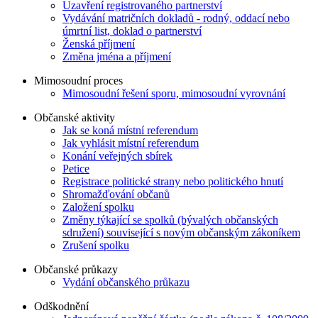
Uzavření registrovaného partnerství
Vydávání matričních dokladů - rodný, oddací nebo
úmrtní list, doklad o partnerství
Ženská příjmení
Změna jména a příjmení
Mimosoudní proces
Mimosoudní řešení sporu, mimosoudní vyrovnání
Občanské aktivity
Jak se koná místní referendum
Jak vyhlásit místní referendum
Konání veřejných sbírek
Petice
Registrace politické strany nebo politického hnutí
Shromažďování občanů
Založení spolku
Změny týkající se spolků (bývalých občanských
sdružení) související s novým občanským zákoníkem
Zrušení spolku
Občanské průkazy
Vydání občanského průkazu
Odškodnění