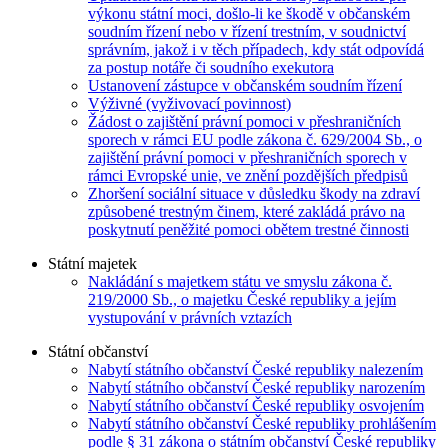
výkonu státní moci, došlo-li ke škodě v občanském
soudním řízení nebo v řízení trestním, v soudnictví
správním, jakož i v těch případech, kdy stát odpovídá
za postup notáře či soudního exekutora
Ustanovení zástupce v občanském soudním řízení
Výživné (vyživovací povinnost)
Žádost o zajištění právní pomoci v přeshraničních
sporech v rámci EU podle zákona č. 629/2004 Sb., o
zajištění právní pomoci v přeshraničních sporech v
rámci Evropské unie, ve znění pozdějších předpisů
Zhoršení sociální situace v důsledku škody na zdraví
způsobené trestným činem, které zakládá právo na
poskytnutí peněžité pomoci obětem trestné činnosti
Státní majetek
Nakládání s majetkem státu ve smyslu zákona č.
219/2000 Sb., o majetku České republiky a jejím
vystupování v právních vztazích
Státní občanství
Nabytí státního občanství České republiky nalezením
Nabytí státního občanství České republiky narozením
Nabytí státního občanství České republiky osvojením
Nabytí státního občanství České republiky prohlášením
podle § 31 zákona o státním občanství České republiky