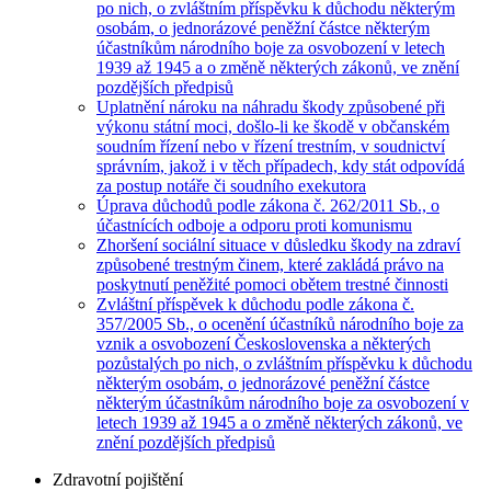
po nich, o zvláštním příspěvku k důchodu některým
osobám, o jednorázové peněžní částce některým
účastníkům národního boje za osvobození v letech
1939 až 1945 a o změně některých zákonů, ve znění
pozdějších předpisů
Uplatnění nároku na náhradu škody způsobené při
výkonu státní moci, došlo-li ke škodě v občanském
soudním řízení nebo v řízení trestním, v soudnictví
správním, jakož i v těch případech, kdy stát odpovídá
za postup notáře či soudního exekutora
Úprava důchodů podle zákona č. 262/2011 Sb., o
účastnících odboje a odporu proti komunismu
Zhoršení sociální situace v důsledku škody na zdraví
způsobené trestným činem, které zakládá právo na
poskytnutí peněžité pomoci obětem trestné činnosti
Zvláštní příspěvek k důchodu podle zákona č.
357/2005 Sb., o ocenění účastníků národního boje za
vznik a osvobození Československa a některých
pozůstalých po nich, o zvláštním příspěvku k důchodu
některým osobám, o jednorázové peněžní částce
některým účastníkům národního boje za osvobození v
letech 1939 až 1945 a o změně některých zákonů, ve
znění pozdějších předpisů
Zdravotní pojištění