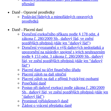
přiznání
Daně - Opravné prostředky
Podávání řádných a mimořádných opravných
prostředků
Daně - Placení daní
Doručení exekučního příkazu podle § 178 odst. 4
zákona č. 280/2009 Sb., daňový řád, ve znění
pozdějších předpisů (dále jen "daňový řád")
Doručení vyrozumění o výši daňových nedoplatků a
upozornění na následky spojené s jejich neuhrazením
podle § 153 odst. 3 zákona č. 280/2009 Sb., daňový
řád, ve znění pozdějších předpisů (dále jen "daňový
řád")
Placení daní na účet finančního úřadu
Placení záloh na daň silniční
Placení záloh na daň z příjmů fyzickými osobami
Posečkání daně
Postup při daňové exekuci podle zákona č. 280/2009
Sb., daňový řád, ve znění pozdějších předpisů (dále jen
"daňový řád")
Prominutí (příslušenství) daně
Žádost o vrácení přeplatku daně