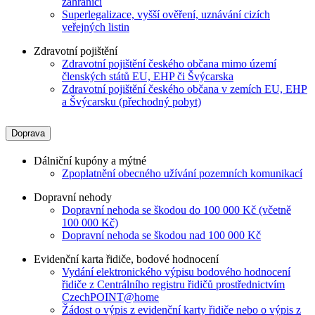
zahraničí
Superlegalizace, vyšší ověření, uznávání cizích
veřejných listin
Zdravotní pojištění
Zdravotní pojištění českého občana mimo území
členských států EU, EHP či Švýcarska
Zdravotní pojištění českého občana v zemích EU, EHP
a Švýcarsku (přechodný pobyt)
Doprava
Dálniční kupóny a mýtné
Zpoplatnění obecného užívání pozemních komunikací
Dopravní nehody
Dopravní nehoda se škodou do 100 000 Kč (včetně
100 000 Kč)
Dopravní nehoda se škodou nad 100 000 Kč
Evidenční karta řidiče, bodové hodnocení
Vydání elektronického výpisu bodového hodnocení
řidiče z Centrálního registru řidičů prostřednictvím
CzechPOINT@home
Žádost o výpis z evidenční karty řidiče nebo o výpis z