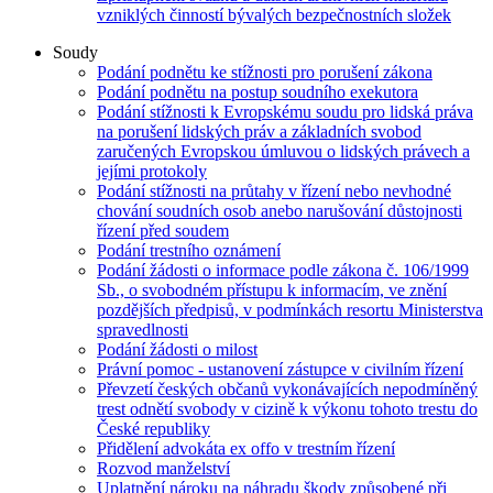
vzniklých činností bývalých bezpečnostních složek
Soudy
Podání podnětu ke stížnosti pro porušení zákona
Podání podnětu na postup soudního exekutora
Podání stížnosti k Evropskému soudu pro lidská práva
na porušení lidských práv a základních svobod
zaručených Evropskou úmluvou o lidských právech a
jejími protokoly
Podání stížnosti na průtahy v řízení nebo nevhodné
chování soudních osob anebo narušování důstojnosti
řízení před soudem
Podání trestního oznámení
Podání žádosti o informace podle zákona č. 106/1999
Sb., o svobodném přístupu k informacím, ve znění
pozdějších předpisů, v podmínkách resortu Ministerstva
spravedlnosti
Podání žádosti o milost
Právní pomoc - ustanovení zástupce v civilním řízení
Převzetí českých občanů vykonávajících nepodmíněný
trest odnětí svobody v cizině k výkonu tohoto trestu do
České republiky
Přidělení advokáta ex offo v trestním řízení
Rozvod manželství
Uplatnění nároku na náhradu škody způsobené při