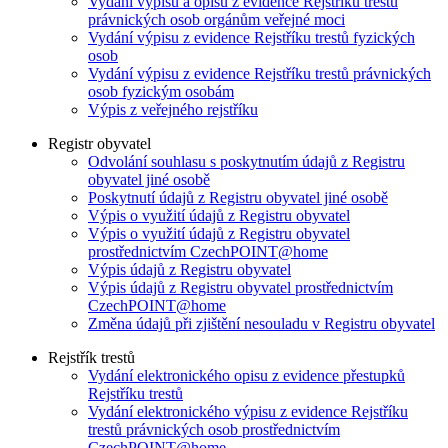
Vydání výpisu a opisu z evidence Rejstříku trestů
právnických osob orgánům veřejné moci
Vydání výpisu z evidence Rejstříku trestů fyzických
osob
Vydání výpisu z evidence Rejstříku trestů právnických
osob fyzickým osobám
Výpis z veřejného rejstříku
Registr obyvatel
Odvolání souhlasu s poskytnutím údajů z Registru
obyvatel jiné osobě
Poskytnutí údajů z Registru obyvatel jiné osobě
Výpis o využití údajů z Registru obyvatel
Výpis o využití údajů z Registru obyvatel
prostřednictvím CzechPOINT@home
Výpis údajů z Registru obyvatel
Výpis údajů z Registru obyvatel prostřednictvím
CzechPOINT@home
Změna údajů při zjištění nesouladu v Registru obyvatel
Rejstřík trestů
Vydání elektronického opisu z evidence přestupků
Rejstříku trestů
Vydání elektronického výpisu z evidence Rejstříku
trestů právnických osob prostřednictvím
CzechPOINT@home