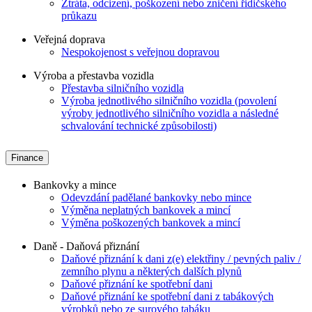
Ztráta, odcizení, poškození nebo zničení řidičského
průkazu
Veřejná doprava
Nespokojenost s veřejnou dopravou
Výroba a přestavba vozidla
Přestavba silničního vozidla
Výroba jednotlivého silničního vozidla (povolení
výroby jednotlivého silničního vozidla a následné
schvalování technické způsobilosti)
Finance
Bankovky a mince
Odevzdání padělané bankovky nebo mince
Výměna neplatných bankovek a mincí
Výměna poškozených bankovek a mincí
Daně - Daňová přiznání
Daňové přiznání k dani z(e) elektřiny / pevných paliv /
zemního plynu a některých dalších plynů
Daňové přiznání ke spotřební dani
Daňové přiznání ke spotřební dani z tabákových
výrobků nebo ze surového tabáku