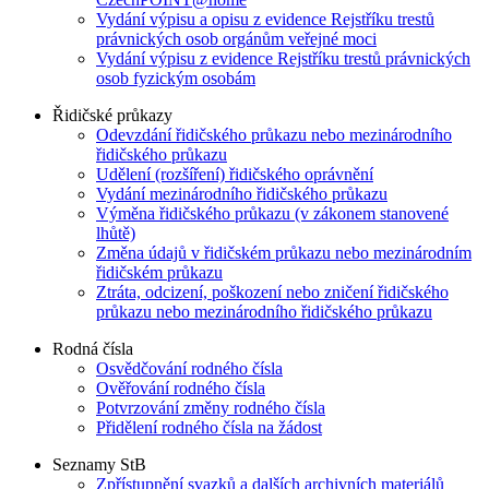
Vydání výpisu a opisu z evidence Rejstříku trestů
právnických osob orgánům veřejné moci
Vydání výpisu z evidence Rejstříku trestů právnických
osob fyzickým osobám
Řidičské průkazy
Odevzdání řidičského průkazu nebo mezinárodního
řidičského průkazu
Udělení (rozšíření) řidičského oprávnění
Vydání mezinárodního řidičského průkazu
Výměna řidičského průkazu (v zákonem stanovené
lhůtě)
Změna údajů v řidičském průkazu nebo mezinárodním
řidičském průkazu
Ztráta, odcizení, poškození nebo zničení řidičského
průkazu nebo mezinárodního řidičského průkazu
Rodná čísla
Osvědčování rodného čísla
Ověřování rodného čísla
Potvrzování změny rodného čísla
Přidělení rodného čísla na žádost
Seznamy StB
Zpřístupnění svazků a dalších archivních materiálů