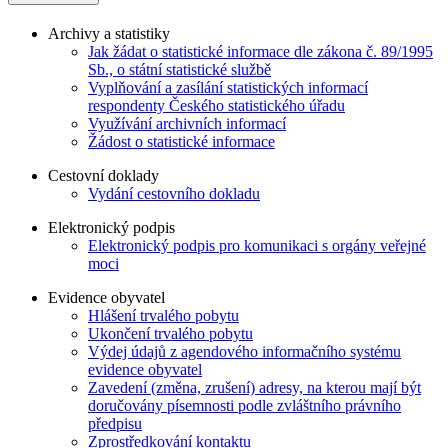
Archivy a statistiky
Jak žádat o statistické informace dle zákona č. 89/1995
Sb., o státní statistické službě
Vyplňování a zasílání statistických informací
respondenty Českého statistického úřadu
Využívání archivních informací
Žádost o statistické informace
Cestovní doklady
Vydání cestovního dokladu
Elektronický podpis
Elektronický podpis pro komunikaci s orgány veřejné
moci
Evidence obyvatel
Hlášení trvalého pobytu
Ukončení trvalého pobytu
Výdej údajů z agendového informačního systému
evidence obyvatel
Zavedení (změna, zrušení) adresy, na kterou mají být
doručovány písemnosti podle zvláštního právního
předpisu
Zprostředkování kontaktu