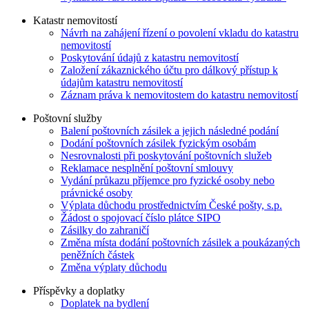
Katastr nemovitostí
Návrh na zahájení řízení o povolení vkladu do katastru
nemovitostí
Poskytování údajů z katastru nemovitostí
Založení zákaznického účtu pro dálkový přístup k
údajům katastru nemovitostí
Záznam práva k nemovitostem do katastru nemovitostí
Poštovní služby
Balení poštovních zásilek a jejich následné podání
Dodání poštovních zásilek fyzickým osobám
Nesrovnalosti při poskytování poštovních služeb
Reklamace nesplnění poštovní smlouvy
Vydání průkazu příjemce pro fyzické osoby nebo
právnické osoby
Výplata důchodu prostřednictvím České pošty, s.p.
Žádost o spojovací číslo plátce SIPO
Zásilky do zahraničí
Změna místa dodání poštovních zásilek a poukázaných
peněžních částek
Změna výplaty důchodu
Příspěvky a doplatky
Doplatek na bydlení