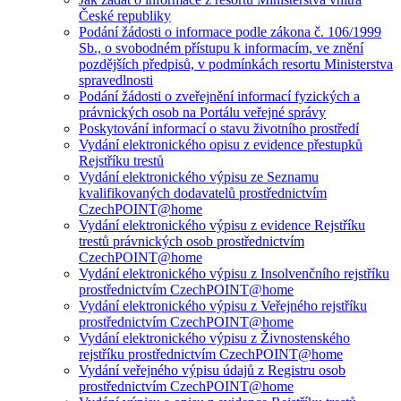
České republiky
Podání žádosti o informace podle zákona č. 106/1999
Sb., o svobodném přístupu k informacím, ve znění
pozdějších předpisů, v podmínkách resortu Ministerstva
spravedlnosti
Podání žádosti o zveřejnění informací fyzických a
právnických osob na Portálu veřejné správy
Poskytování informací o stavu životního prostředí
Vydání elektronického opisu z evidence přestupků
Rejstříku trestů
Vydání elektronického výpisu ze Seznamu
kvalifikovaných dodavatelů prostřednictvím
CzechPOINT@home
Vydání elektronického výpisu z evidence Rejstříku
trestů právnických osob prostřednictvím
CzechPOINT@home
Vydání elektronického výpisu z Insolvenčního rejstříku
prostřednictvím CzechPOINT@home
Vydání elektronického výpisu z Veřejného rejstříku
prostřednictvím CzechPOINT@home
Vydání elektronického výpisu z Živnostenského
rejstříku prostřednictvím CzechPOINT@home
Vydání veřejného výpisu údajů z Registru osob
prostřednictvím CzechPOINT@home