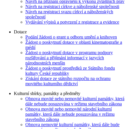
Návrh na přiznání oprávnění k výkonu zvláštních práv
Návrh na registraci církve a náboženské společnosti
Návrh na registraci svazu církví a náboženských
společností
Vydávání výpisů a potvrzení z registrace a evidence
Dotace
Podání žádosti o grant u odboru umění a knihoven
Žádost o poskytnutí dotace v oblasti kinematografie a
médií
Žádost o poskytnutí dotace v programu podpory
rozšiřování a přijímání informací v jazycích
národnostních menšin
Žádost o poskytnutí prostředků ze Státního fondu
kultury České republiky
Získání dotace ze státního rozpočtu na ochranu
movitého kulturního dědictví
Kulturní sbírky, památky a předměty
Obnova movité nebo nemovité kulturní památky, která
dále nebude posuzována v režimu stavebního zákona
Obnova movité nebo nemovité národní kulturní
památky, která dále nebude posuzována v režimu
stavebního zákona
Obnova nemovité kulturní památky, která dále bude