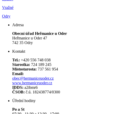
Vražné
Odry
Adresa
Obecní úřad Heřmanice u Oder
Heřmanice u Oder 47
742 35 Odry
Kontakt
Tel.:
+420 556 748 038
Starostka:
724 189 245
Místostarosta:
737 561 954
Email:
obec@hermaniceuoder.cz
www.hermaniceuoder.cz
IDDS:
a2ibmr6
ČSOB:
č.ú. 182438774/0300
Úřední hodiny
Po a St
07:30 - 11:30 a 12:30 - 17:00