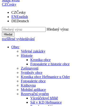
Mapa webu
CZ
Česky
CZ
Česky
EN
English
DE
Deutsch
Hledaný výraz
Hledat
rozšířené vyhledávání
Obec
Veřejné zakázky
Historie
Kronika obce
Fotogalerie z historie obce
Zajímavosti
Symboly obce
Kronika obce Heřmanice u Oder
Fotogalerie obce
Knihovna
Mobilní aplikace
Rezervační systém
Víceúčelové hřiště
Sál v KD Heřmanice