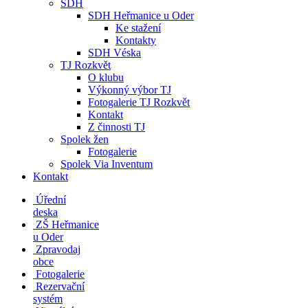
SDH
SDH Heřmanice u Oder
Ke stažení
Kontakty
SDH Véska
TJ Rozkvět
O klubu
Výkonný výbor TJ
Fotogalerie TJ Rozkvět
Kontakt
Z činnosti TJ
Spolek žen
Fotogalerie
Spolek Via Inventum
Kontakt
Úřední
deska
ZŠ Heřmanice
u Oder
Zpravodaj
obce
Fotogalerie
Rezervační
systém