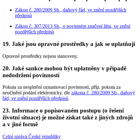
Zákon č. 280/2009 Sb., daňový řád, ve znění pozdějších
předpisů
Zákon č. 307/2013 Sb., o povinném značení lihu, ve znění
pozdějších předpisů
19. Jaké jsou opravné prostředky a jak se uplatňují
Opravné prostředky nejsou stanoveny.
20. Jaké sankce mohou být uplatněny v případě
nedodržení povinností
Pokuta za nesplnění oznamovací povinnosti, příp. pokuta za
neučinění podání elektronicky, dle
zákona č. 280/2009 Sb., daňový
řád, ve znění pozdějších předpisů
.
23. Informace o popisovaném postupu (o řešení
životní situace) je možné získat také z jiných zdrojů
a v jiné formě
Celní správa České republiky