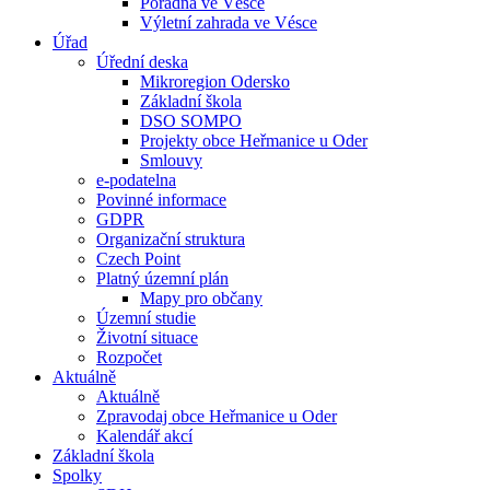
Poradna ve Vésce
Výletní zahrada ve Vésce
Úřad
Úřední deska
Mikroregion Odersko
Základní škola
DSO SOMPO
Projekty obce Heřmanice u Oder
Smlouvy
e-podatelna
Povinné informace
GDPR
Organizační struktura
Czech Point
Platný územní plán
Mapy pro občany
Územní studie
Životní situace
Rozpočet
Aktuálně
Aktuálně
Zpravodaj obce Heřmanice u Oder
Kalendář akcí
Základní škola
Spolky