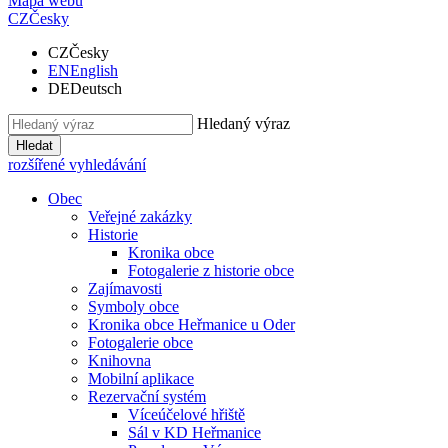
Mapa webu
CZ
Česky
CZ
Česky
EN
English
DE
Deutsch
Hledaný výraz
Hledat
rozšířené vyhledávání
Obec
Veřejné zakázky
Historie
Kronika obce
Fotogalerie z historie obce
Zajímavosti
Symboly obce
Kronika obce Heřmanice u Oder
Fotogalerie obce
Knihovna
Mobilní aplikace
Rezervační systém
Víceúčelové hřiště
Sál v KD Heřmanice