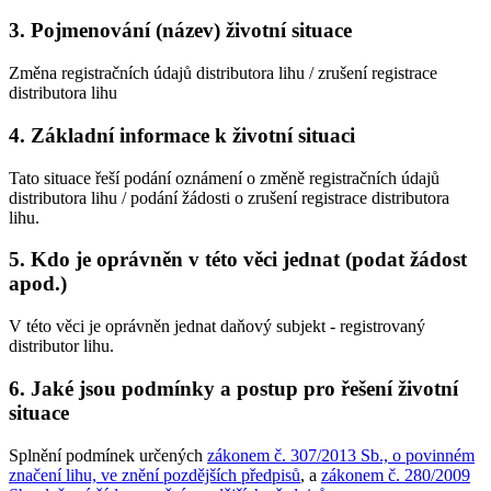
3. Pojmenování (název) životní situace
Změna registračních údajů distributora lihu / zrušení registrace
distributora lihu
4. Základní informace k životní situaci
Tato situace řeší podání oznámení o změně registračních údajů
distributora lihu / podání žádosti o zrušení registrace distributora
lihu.
5. Kdo je oprávněn v této věci jednat (podat žádost
apod.)
V této věci je oprávněn jednat daňový subjekt - registrovaný
distributor lihu.
6. Jaké jsou podmínky a postup pro řešení životní
situace
Splnění podmínek určených
zákonem č. 307/2013 Sb., o povinném
značení lihu, ve znění pozdějších předpisů
, a
zákonem č. 280/2009