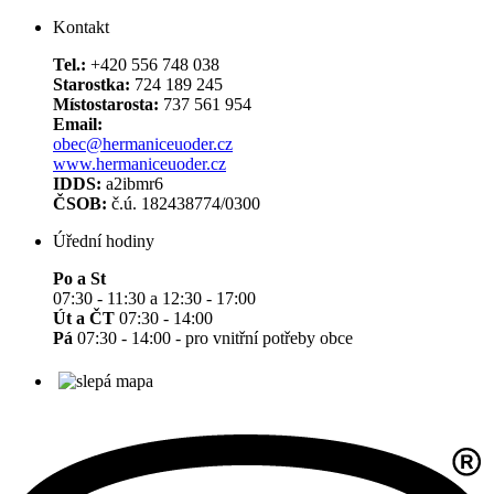
Kontakt
Tel.:
+420 556 748 038
Starostka:
724 189 245
Místostarosta:
737 561 954
Email:
obec@hermaniceuoder.cz
www.hermaniceuoder.cz
IDDS:
a2ibmr6
ČSOB:
č.ú. 182438774/0300
Úřední hodiny
Po a St
07:30 - 11:30 a 12:30 - 17:00
Út a ČT
07:30 - 14:00
Pá
07:30 - 14:00 - pro vnitřní potřeby obce