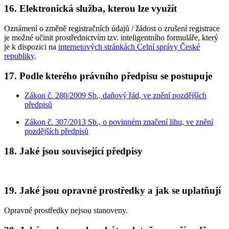
16. Elektronická služba, kterou lze využít
Oznámení o změně registračních údajů / žádost o zrušení registrace
je možné učinit prostřednictvím tzv. inteligentního formuláře, který
je k dispozici na
internetových stránkách Celní správy České
republiky
.
17. Podle kterého právního předpisu se postupuje
Zákon č. 280/2009 Sb., daňový řád, ve znění pozdějších
předpisů
Zákon č. 307/2013 Sb., o povinném značení lihu, ve znění
pozdějších předpisů
18. Jaké jsou související předpisy
19. Jaké jsou opravné prostředky a jak se uplatňují
Opravné prostředky nejsou stanoveny.