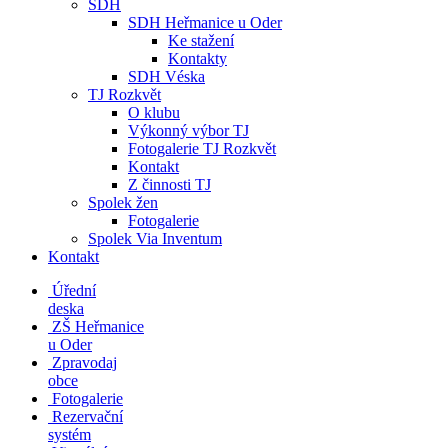
SDH
SDH Heřmanice u Oder
Ke stažení
Kontakty
SDH Véska
TJ Rozkvět
O klubu
Výkonný výbor TJ
Fotogalerie TJ Rozkvět
Kontakt
Z činnosti TJ
Spolek žen
Fotogalerie
Spolek Via Inventum
Kontakt
Úřední
deska
ZŠ Heřmanice
u Oder
Zpravodaj
obce
Fotogalerie
Rezervační
systém