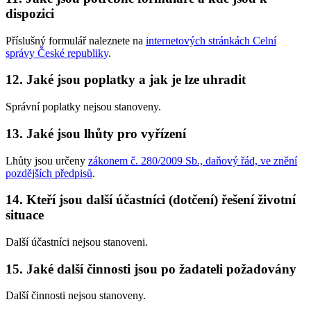
dispozici
Příslušný formulář naleznete na
internetových stránkách Celní
správy České republiky
.
12. Jaké jsou poplatky a jak je lze uhradit
Správní poplatky nejsou stanoveny.
13. Jaké jsou lhůty pro vyřízení
Lhůty jsou určeny
zákonem č. 280/2009 Sb., daňový řád, ve znění
pozdějších předpisů
.
14. Kteří jsou další účastníci (dotčení) řešení životní
situace
Další účastníci nejsou stanoveni.
15. Jaké další činnosti jsou po žadateli požadovány
Další činnosti nejsou stanoveny.