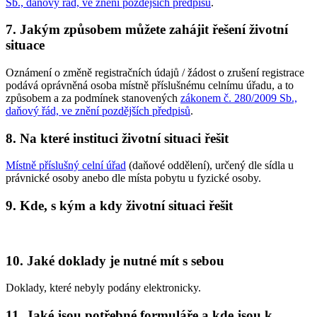
Sb., daňový řád, ve znění pozdějších předpisů
.
7. Jakým způsobem můžete zahájit řešení životní
situace
Oznámení o změně registračních údajů / žádost o zrušení registrace
podává oprávněná osoba místně příslušnému celnímu úřadu, a to
způsobem a za podmínek stanovených
zákonem č. 280/2009 Sb.,
daňový řád, ve znění pozdějších předpisů
.
8. Na které instituci životní situaci řešit
Místně příslušný celní úřad
(daňové oddělení), určený dle sídla u
právnické osoby anebo dle místa pobytu u fyzické osoby.
9. Kde, s kým a kdy životní situaci řešit
10. Jaké doklady je nutné mít s sebou
Doklady, které nebyly podány elektronicky.
11. Jaké jsou potřebné formuláře a kde jsou k