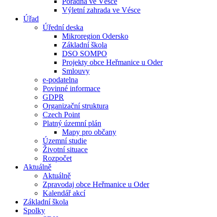
Poradna ve Vésce
Výletní zahrada ve Vésce
Úřad
Úřední deska
Mikroregion Odersko
Základní škola
DSO SOMPO
Projekty obce Heřmanice u Oder
Smlouvy
e-podatelna
Povinné informace
GDPR
Organizační struktura
Czech Point
Platný územní plán
Mapy pro občany
Územní studie
Životní situace
Rozpočet
Aktuálně
Aktuálně
Zpravodaj obce Heřmanice u Oder
Kalendář akcí
Základní škola
Spolky