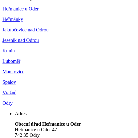
Heřmanice u Oder
Heřmánky
Jakubčovice nad Odrou
Jeseník nad Odrou
Kunín
Luboměř
Mankovice
Spálov
Vražné
Odry
Adresa
Obecní úřad Heřmanice u Oder
Heřmanice u Oder 47
742 35 Odry