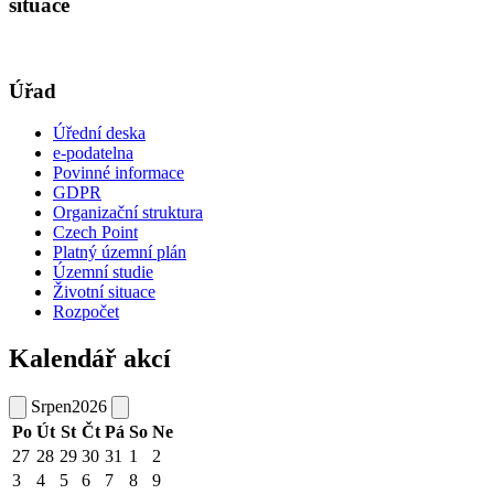
situace
Úřad
Úřední deska
e-podatelna
Povinné informace
GDPR
Organizační struktura
Czech Point
Platný územní plán
Územní studie
Životní situace
Rozpočet
Kalendář akcí
Srpen
2026
Po
Út
St
Čt
Pá
So
Ne
27
28
29
30
31
1
2
3
4
5
6
7
8
9